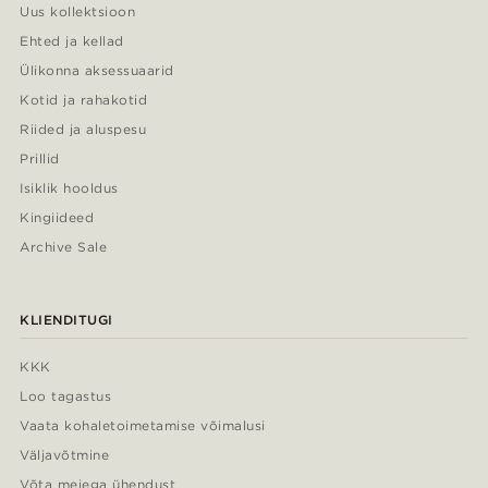
Uus kollektsioon
Ehted ja kellad
Ülikonna aksessuaarid
Kotid ja rahakotid
Riided ja aluspesu
Prillid
Isiklik hooldus
Kingiideed
Archive Sale
KLIENDITUGI
KKK
Loo tagastus
Vaata kohaletoimetamise võimalusi
Väljavõtmine
Võta meiega ühendust