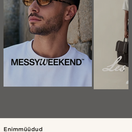
Enimmüüdud