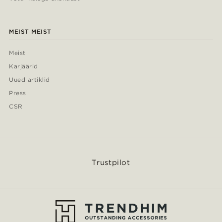
MEIST MEIST
Meist
Karjäärid
Uued artiklid
Press
CSR
Trustpilot