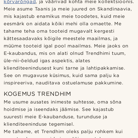
kõrvarõngad
, ja väärivad kohta meie kollektsioonis.
Meie asume Taanis ja meie juured on Skandinaavia,
mis kajastub enamikus meie toodetes, kuid meie
eesmärk on aidata kõiki mehi olla omaette. Me
tahame teha oma tooteid mugavalt kergesti
kättesaadavaks kõigile meestele maailmas, ja
müüme tooteid igal pool maailmas. Meie jaoks on
E-kaubandus, mis on alati olnud Trendhimi tuum,
üle-nii-öeldud igas aspektis, alates
klienditeenindusest kuni tarne ja lahtipakkamise.
See on mugavuse küsimus, kuid sama palju ka
inspireeriva, nauditava ostuelamuse pakkumine.
KOGEMUS TRENDHIM
Me usume ausates inimeste suhtesse, oma sõna
hoidmise ja iseendaks jäämise. See kajastub
suuresti meie E-kaubanduse, turunduse ja
klienditeeninduse tegemisel.
Me tahame, et Trendhim oleks palju rohkem kui