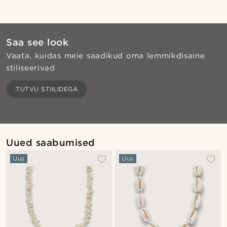
Saa see look
Vaata, kuidas meie saadikud oma lemmikdisaine
stiliseerivad
Shop the look
Sho
TUTVU STIILIDEGA
@jaimedeelgado
Uued saabumised
Uus
Uus