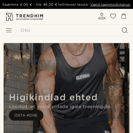
Saatmine
4,00 €
- Üle
49,00 €
tellimusel tasuta-
Vaata saatmisvõimalusi
Otsi
Higikindlad ehted
Loodud, et vastu pidada igale treeningule.
OSTA KOHE