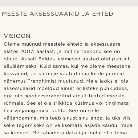
MEESTE AKSESSUAARID JA EHTED
VISIOON
Oleme müünud meestele ehteid ja aksessuaare
alates 2007. aastast, ja milline teekond see on
olnud. Ausalt öeldes, esimesed aastad olid puhtalt
ellujäämiseks. Kuid samas, kui me oleme meestena
kasvanud, on ka meie vaated maailmale ja meie
nägemus Trendhimist muutunud. Meie jaoks ei ole
aksessuaarid mõeldud ainult erilisteks puhkudeks,
ega ole need reserveeritud ainult teatud meeste
rühmale. See ei ole trikkide küsimus või tingimata
hea väljanägemise kohta. See on selle
väljendamine, mis teeb sinust sinu enda, ja üks viis
selle tegemiseks on väiksemate asjade kaudu, mida
sa kannad. Me tahame aidata iga mehe olla tema