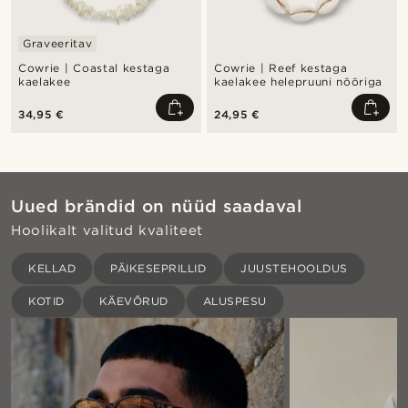
Graveeritav
Cowrie | Coastal kestaga
Cowrie | Reef kestaga
kaelakee
kaelakee helepruuni nööriga
34,95 €
24,95 €
Uued brändid on nüüd saadaval
Hoolikalt valitud kvaliteet
KELLAD
PÄIKESEPRILLID
JUUSTEHOOLDUS
KOTID
KÄEVÕRUD
ALUSPESU