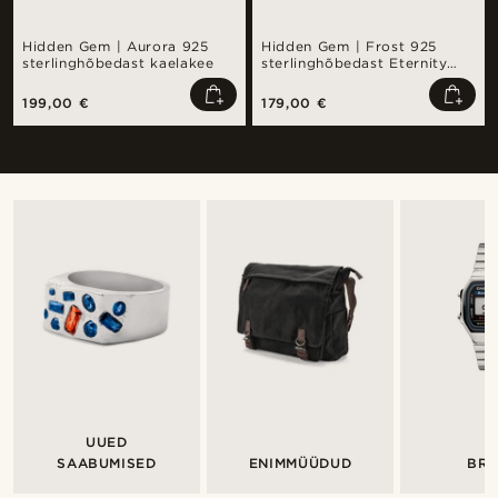
Hidden Gem | Aurora 925
Hidden Gem | Frost 925
sterlinghõbedast kaelakee
sterlinghõbedast Eternity
käevõru
199,00 €
179,00 €
UUED
SAABUMISED
ENIMMÜÜDUD
BR