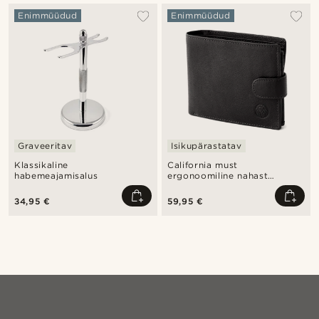
Enimmüüdud
Enimmüüdud
Graveeritav
Isikupärastatav
Klassikaline
California must
habemeajamisalus
ergonoomiline nahast
rahakott
34,95 €
59,95 €