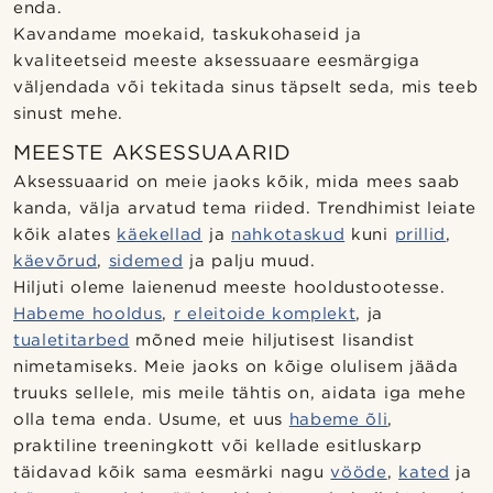
enda.
Kavandame moekaid, taskukohaseid ja
kvaliteetseid meeste aksessuaare eesmärgiga
väljendada või tekitada sinus täpselt seda, mis teeb
sinust mehe.
MEESTE AKSESSUAARID
Aksessuaarid on meie jaoks kõik, mida mees saab
kanda, välja arvatud tema riided. Trendhimist leiate
kõik alates
käekellad
ja
nahkotaskud
kuni
prillid
,
käevõrud
,
sidemed
ja palju muud.
Hiljuti oleme laienenud meeste hooldustootesse.
Habeme hooldus
,
r eleitoide komplekt
, ja
tualetitarbed
mõned meie hiljutisest lisandist
nimetamiseks. Meie jaoks on kõige olulisem jääda
truuks sellele, mis meile tähtis on, aidata iga mehe
olla tema enda. Usume, et uus
habeme õli
,
praktiline treeningkott või kellade esitluskarp
täidavad kõik sama eesmärki nagu
vööde
,
kated
ja