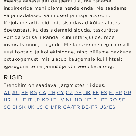
meeste aksessuaaride jaemüüja, me tahame
inspireerida mehi olema nende enda. Me saadame
välja nädalased välimused ja inspiratsiooni.
Kirjutame artikleid, mis sisaldavad kõike alates
õpetustest, kuidas sidemeid siduda, taskurätte
voltida või salli kanda, kuni intervjuude, moe
inspiratsiooni ja lugude. Me lanseerime regulaarselt
uusi tooteid ja kollektsioone, ning püüame pakkuda
ostukogemust, mis ulatub kaugemale kui lihtsalt
igasugune teine jaemüüja või veebikataloog.
RIIGID
Trendhim on saadaval järgmistes riikides.
AT
AU
BE
BG
CA
CH
CY
CZ
DE
DK
EE
ES
FI
FR
GR
HR
HU
IE
IT
JP
KR
LT
LV
NL
NO
NZ
PL
PT
RO
SE
SG
SI
SK
UK
US
CH/FR
CA/FR
BE/FR
US/ES