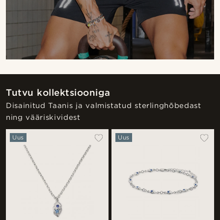
Tutvu kollektsiooniga
Disainitud Taanis ja valmistatud sterlinghõbedast
ning vääriskividest
Uus
Uus