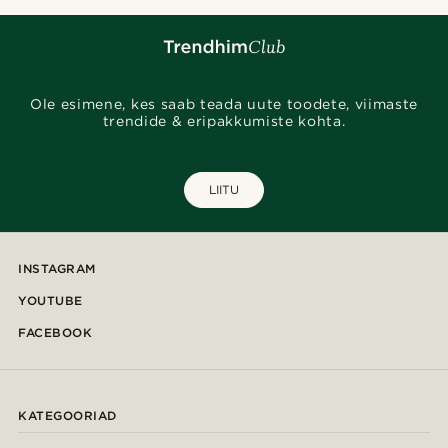
Ole esimene, kes saab teada uute toodete, viimaste
trendide & eripakkumiste kohta.
LIITU
INSTAGRAM
YOUTUBE
FACEBOOK
KATEGOORIAD