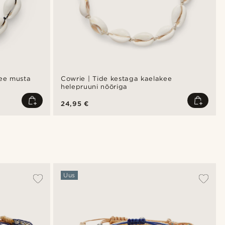
kee musta
Cowrie | Tide kestaga kaelakee
helepruuni nööriga
24,95 €
Uus