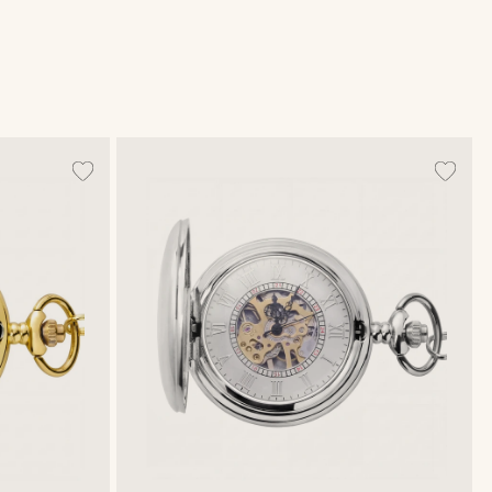
@kyrosh.piroz