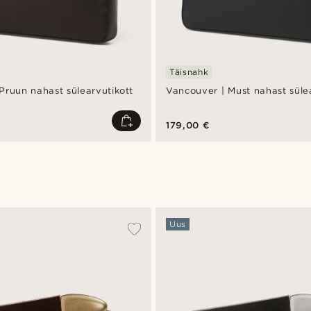
Täisnahk
Pruun nahast sülearvutikott
Vancouver | Must nahast süle
179,00 €
Uus