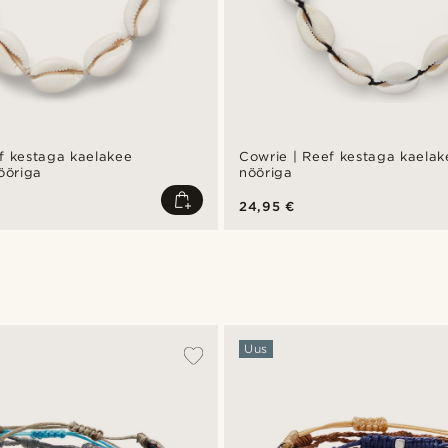
f kestaga kaelakee
Cowrie | Reef kestaga kaela
ööriga
nööriga
24,95 €
Uus