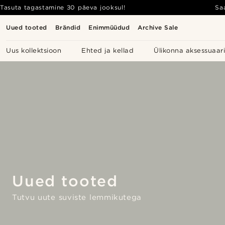
Tasuta tagastamine 30 päeva jooksul!
Sa
Uued tooted
Brändid
Enimmüüdud
Archive Sale
Uus kollektsioon
Ehted ja kellad
Ülikonna aksessuaar
Uued tooted
Tutvu uute suviste lemmikutega