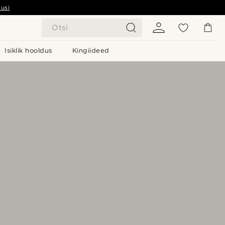
usi
Otsi
Isiklik hooldus
Kingiideed