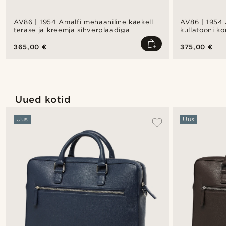
AV86 | 1954 Amalfi mehaaniline käekell
AV86 | 1954 
terase ja kreemja sihverplaadiga
kullatooni k
sihverplaadi
365,00 €
375,00 €
Uued kotid
Uus
Uus