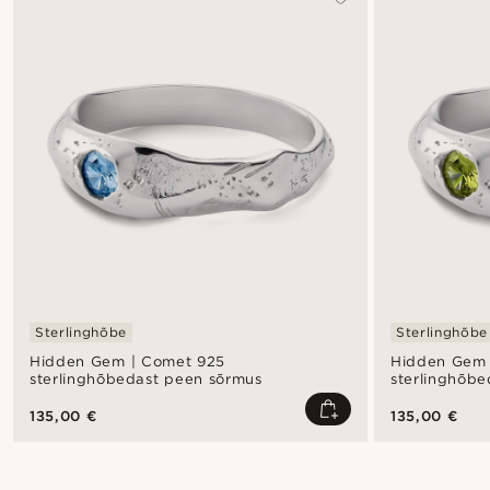
Sterlinghõbe
Sterlinghõbe
Hidden Gem | Comet 925
Hidden Gem 
sterlinghõbedast peen sõrmus
sterlinghõb
135,00 €
135,00 €
Shop the look