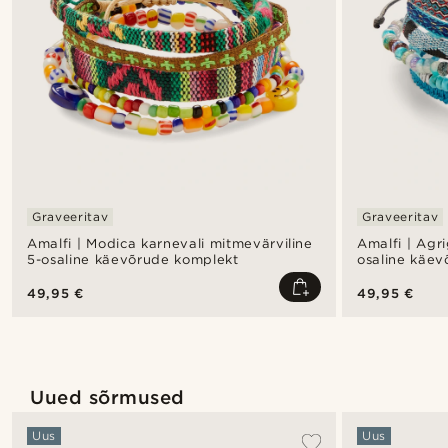
Graveeritav
Graveeritav
Amalfi | Modica karnevali mitmevärviline
Amalfi | Agr
5-osaline käevõrude komplekt
osaline käe
49,95 €
49,95 €
Uued sõrmused
Uus
Uus