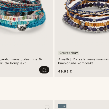
Graveeritav
igento meretuulesinine 6-
Amalfi | Marsala mereliivasini
võrude komplekt
käevõrude komplekt
49,95 €
Uus