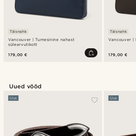
Täisnahk
Täisnahk
Vancouver | Tumesinine nahast
Vancouver | 
sülearvutikott
179,00 €
179,00 €
Uued vööd
Uus
Uus