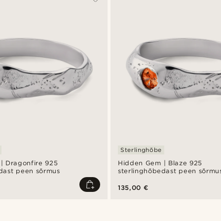
Sterlinghõbe
| Dragonfire 925
Hidden Gem | Blaze 925
edast peen sõrmus
sterlinghõbedast peen sõrmu
135,00 €
Shop the look
Shop the look