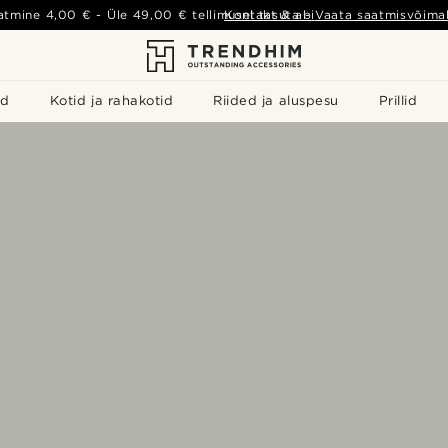
atmine
4,00 €
- Üle
49,00 €
tellimusel tasuta
Kontakt & abi
-
Vaata saatmisvõimal
id
Kotid ja rahakotid
Riided ja aluspesu
Prillid