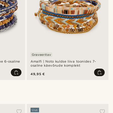
Graveeritav
ne 6-osaline
Amalfi | Noto kuldse liiva toonides 7-
osaline käevõrude komplekt
49,95 €
Uus