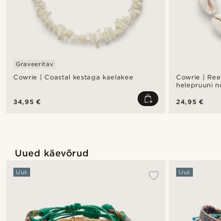
Graveeritav
Cowrie | Coastal kestaga kaelakee
Cowrie | Ree
helepruuni n
34,95 €
24,95 €
Uued käevõrud
Uus
Uus