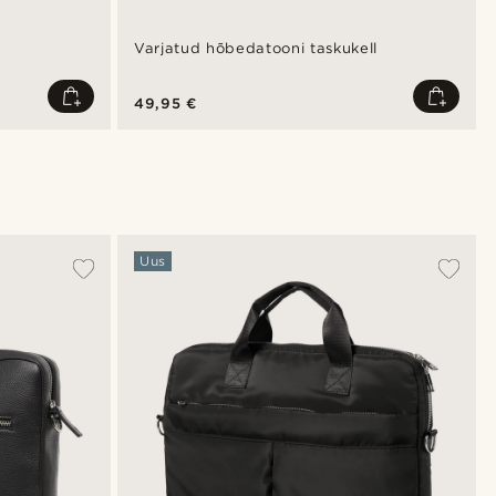
Varjatud hõbedatooni taskukell
49,95 €
Uus