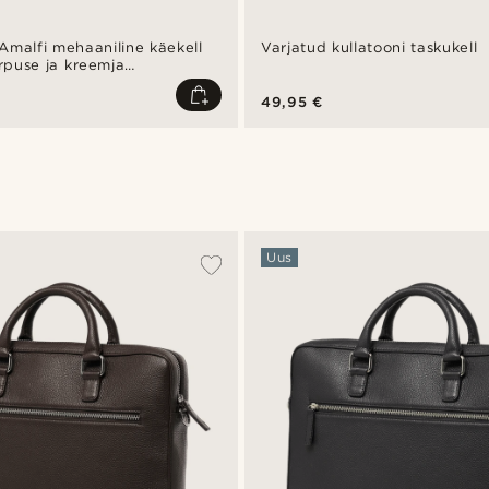
Amalfi mehaaniline käekell
Varjatud kullatooni taskukell
orpuse ja kreemja
ga
49,95 €
Uus