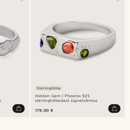
Sterlinghõbe
Hidden Gem | Phoenix 925
s
sterlinghõbedast signetsõrmus
179,00 €
Shop the look