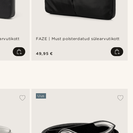
arvutikott
FAZE | Must polsterdatud sülearvutikott
49,95 €
Uus