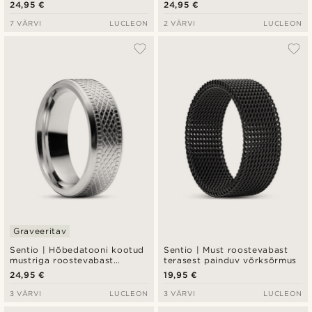
kettsõrmus
24,95 €
24,95 €
7 VÄRVI
LUCLEON
2 VÄRVI
LUCLEON
Graveeritav
Sentio | Hõbedatooni kootud
Sentio | Must roostevabast
mustriga roostevabast
terasest painduv võrksõrmus
terasest sõrmus
24,95 €
19,95 €
3 VÄRVI
LUCLEON
3 VÄRVI
LUCLEON