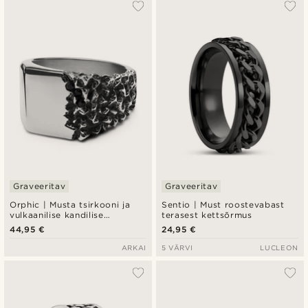
Graveeritav
Graveeritav
Orphic | Musta tsirkooni ja
Sentio | Must roostevabast
vulkaanilise kandilise
terasest kettsõrmus
hõbedatooni roostevabast
44,95 €
24,95 €
terasest pitsatsõrmus
ARKAI
5 VÄRVI
LUCLEON