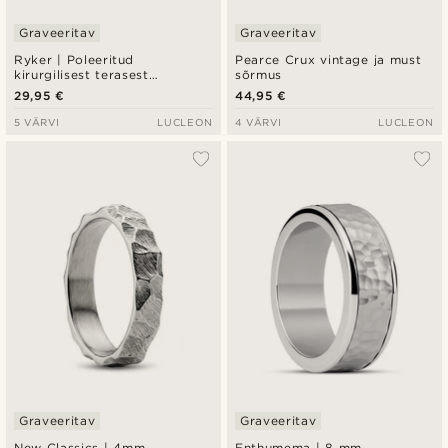
Graveeritav
Graveeritav
Ryker | Poleeritud
Pearce Crux vintage ja must
kirurgilisest terasest
sõrmus
kompassi motiiviga
29,95 €
44,95 €
pitsatsõrmus
5 VÄRVI
LUCLEON
4 VÄRVI
LUCLEON
Graveeritav
Graveeritav
New Classics | 4mm
Enthumema | 8 mm