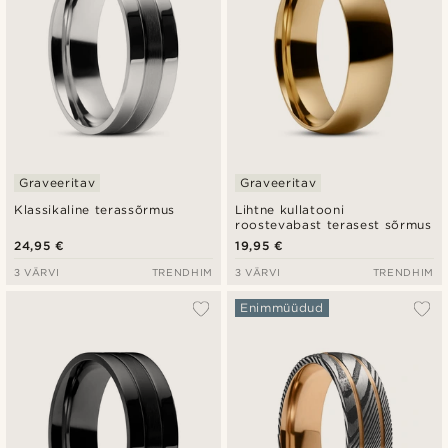
Graveeritav
Graveeritav
Klassikaline terassõrmus
Lihtne kullatooni
roostevabast terasest sõrmus
24,95 €
19,95 €
3 VÄRVI
TRENDHIM
3 VÄRVI
TRENDHIM
Enimmüüdud