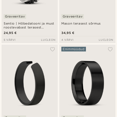
Graveeritav
Graveeritav
Sentio | Hõbedatooni ja must
Mason terasest sõrmus
roostevabast terasest
kettsõrmus
24,95 €
34,95 €
5 VÄRVI
LUCLEON
4 VÄRVI
LUCLEON
Enimmüüdud