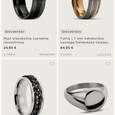
Graveeritav
Graveeritav
Must klassikaline sooneline
Fortis | 7 mm kahekordse
terassõrmus
soonega Damaskuse terasest
ja roosakaskuldse titaaniga
24,95 €
84,95 €
sõrmus
3 VÄRVI
TRENDHIM
3 VÄRVI
LUCLEON