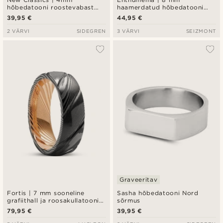
hõbedatooni roostevabast
haamerdatud hõbedatooni
terasest sõrmus rustikaalse
roostevabast terasest fidget-
39,95 €
44,95 €
viimistlusega
sõrmus
2 VÄRVI
SIDEGREN
3 VÄRVI
SEIZMONT
Graveeritav
Fortis | 7 mm sooneline
Sasha hõbedatooni Nord
grafiithall ja roosakullatooni
sõrmus
Damaskuse terasest sõrmus
79,95 €
39,95 €