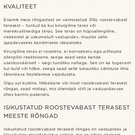
KVALITEET
Enamik meie rõngastest on valmistatud 316L roostevabast
terasest – tuntud ka kui kirurgiline teras või
merekvaliteediga teras. See teras on hüpoallergiline,
veekindel ja uskumatult vastupidav, muutes selle
igapäevaseks kandmiseks ideaalseks.
Kirurgiline teras ei roosteta, ei korrodeeru ega põhjusta
allergilisi reaktsioone, seega saad seda kanda
usaldusväärselt – isegi tundliku nahaga. See on ka tugevam
kui kuld või hõbe, seega saad selle luksusliku välimuse ilma
täiendava hooldamise vajaduseta.
Olgu sul kuldne, hõbedane või must roostevabast terasest
rõngas, saad midagi, mis ühendab stiili ja vastupidavuse
ühes karmis pakendis.
ISIKUSTATUD ROOSTEVABAST TERASEST
MEESTE RÕNGAD
Isikustatud roostevabast terasest rõngas on vastupidav ja
klassikaline meeldetuletus sellest, mis on kõige olulisem.