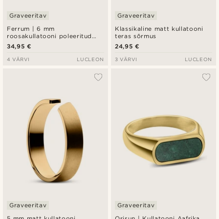
Graveeritav
Graveeritav
Ferrum | 6 mm
Klassikaline matt kullatooni
roosakullatooni poleeritud
teras sõrmus
roostevabast terasest D-
34,95 €
24,95 €
kujuline sõrmus
4 VÄRVI
LUCLEON
3 VÄRVI
LUCLEON
Graveeritav
Graveeritav
5 mm matt kullatooni
Orisun | Kullatooni Aafrika