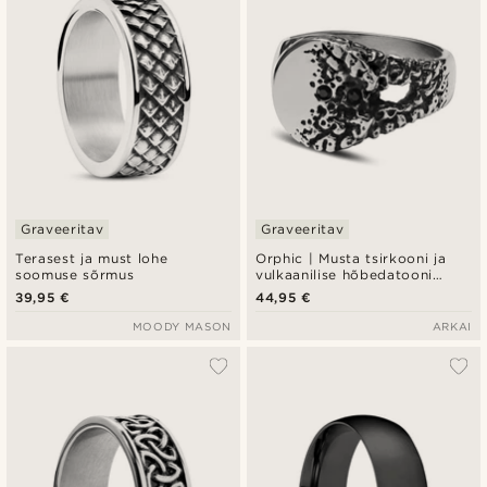
Graveeritav
Graveeritav
Terasest ja must lohe
Orphic | Musta tsirkooni ja
soomuse sõrmus
vulkaanilise hõbedatooni
roostevabast terasest
39,95 €
44,95 €
pitsatsõrmus
MOODY MASON
ARKAI