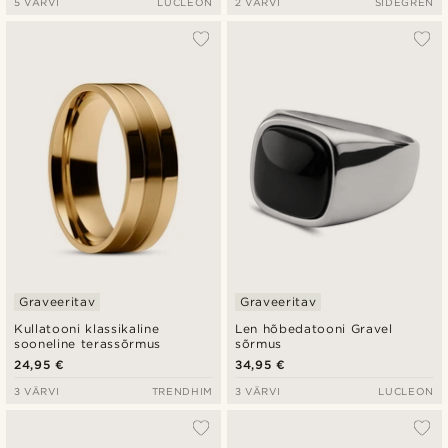
5 VÄRVI
LUCLEON
2 VÄRVI
SIDEGREN
Graveeritav
Graveeritav
Kullatooni klassikaline
Len hõbedatooni Gravel
sooneline terassõrmus
sõrmus
24,95 €
34,95 €
3 VÄRVI
TRENDHIM
3 VÄRVI
LUCLEON