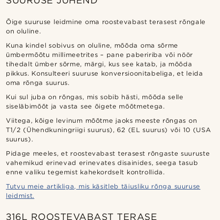
SUURUSE JUHEND
Õige suuruse leidmine oma roostevabast terasest rõngale
on oluline.
Kuna kindel sobivus on oluline, mõõda oma sõrme
ümbermõõtu millimeetrites – pane pabeririba või nöör
tihedalt ümber sõrme, märgi, kus see katab, ja mõõda
pikkus. Konsulteeri suuruse konversioonitabeliga, et leida
oma rõnga suurus.
Kui sul juba on rõngas, mis sobib hästi, mõõda selle
siseläbimõõt ja vasta see õigete mõõtmetega.
Viitega, kõige levinum mõõtme jaoks meeste rõngas on
T1/2 (Ühendkuningriigi suurus), 62 (EL suurus) või 10 (USA
suurus).
Pidage meeles, et roostevabast terasest rõngaste suuruste
vahemikud erinevad erinevates disainides, seega tasub
enne valiku tegemist kahekordselt kontrollida.
Tutvu meie artikliga, mis käsitleb täiusliku rõnga suuruse
leidmist.
316L ROOSTEVABAST TERASE