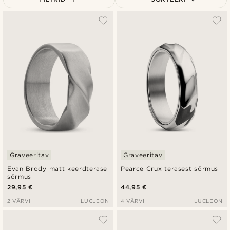
Populaarsed
Uusim
Madala hind
Kõrgeim hind
Graveeritav
Graveeritav
Evan Brody matt keerdterase
Pearce Crux terasest sõrmus
sõrmus
29,95 €
44,95 €
2 VÄRVI
LUCLEON
4 VÄRVI
LUCLEON