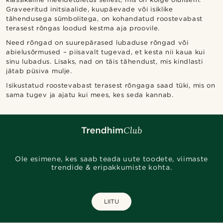
Graveeritud initsiaalide, kuupäevade või isiklike
tähendusega sümbolitega, on kohandatud roostevabast
terasest rõngas loodud kestma aja proovile.
Need rõngad on suurepärased lubaduse rõngad või
abielusõrmused – piisavalt tugevad, et kesta nii kaua kui
sinu lubadus. Lisaks, nad on täis tähendust, mis kindlasti
jätab püsiva mulje.
Isikustatud roostevabast terasest rõngaga saad tüki, mis on
sama tugev ja ajatu kui mees, kes seda kannab.
Ole esimene, kes saab teada uute toodete, viimaste
trendide & eripakkumiste kohta.
LIITU