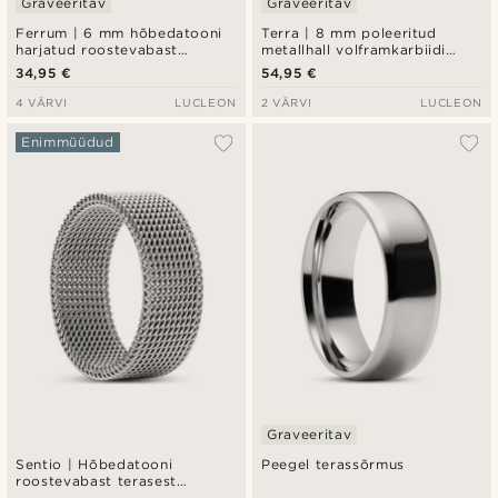
Graveeritav
Graveeritav
Ferrum | 6 mm hõbedatooni
Terra | 8 mm poleeritud
harjatud roostevabast
metallhall volframkarbiidi
terasest D-kujuline sõrmus
sõrmus
34,95 €
54,95 €
4 VÄRVI
LUCLEON
2 VÄRVI
LUCLEON
Enimmüüdud
Graveeritav
Sentio | Hõbedatooni
Peegel terassõrmus
roostevabast terasest
painduv võrksõrmus