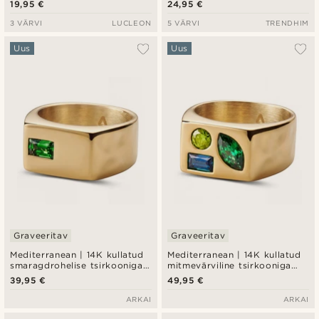
19,95 €
24,95 €
3 VÄRVI
LUCLEON
5 VÄRVI
TRENDHIM
Uus
Uus
Graveeritav
Graveeritav
Mediterranean | 14K kullatud
Mediterranean | 14K kullatud
smaragdrohelise tsirkooniga
mitmevärviline tsirkooniga
riba pitsat-sõrmus
sõrmus
39,95 €
49,95 €
ARKAI
ARKAI