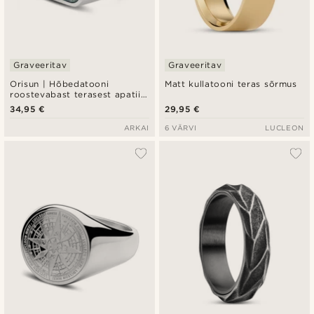
Graveeritav
Graveeritav
Orisun | Hõbedatooni
Matt kullatooni teras sõrmus
roostevabast terasest apatiit
kiviga pitsatsõrmus
34,95 €
29,95 €
ARKAI
6 VÄRVI
LUCLEON