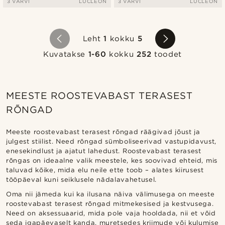
3 VÄRVI
LUCLEON
3 VÄRVI
LUCLEON
Leht
1
kokku
5
Kuvatakse
1-60
kokku
252
toodet
MEESTE ROOSTEVABAST TERASEST
RÕNGAD
Meeste roostevabast terasest rõngad räägivad jõust ja
julgest stiilist. Need rõngad sümboliseerivad vastupidavust,
enesekindlust ja ajatut lahedust. Roostevabast terasest
rõngas on ideaalne valik meestele, kes soovivad ehteid, mis
taluvad kõike, mida elu neile ette toob – alates kiirusest
tööpäeval kuni seiklusele nädalavahetusel.
Oma nii jämeda kui ka ilusana näiva välimusega on meeste
roostevabast terasest rõngad mitmekesised ja kestvusega.
Need on aksessuaarid, mida pole vaja hooldada, nii et võid
seda igapäevaselt kanda, muretsedes kriimude või kulumise