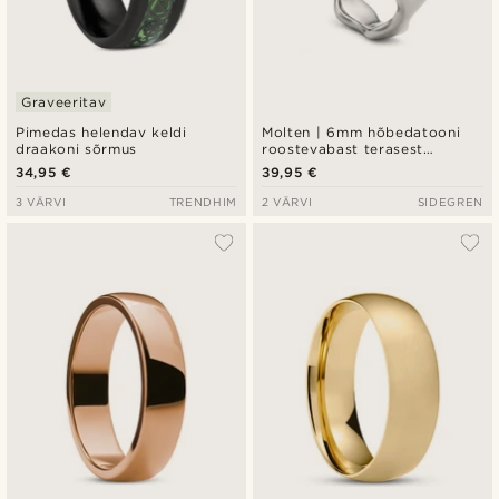
Graveeritav
Pimedas helendav keldi
Molten | 6mm hõbedatooni
draakoni sõrmus
roostevabast terasest
laineline sõrmus
34,95 €
39,95 €
3 VÄRVI
TRENDHIM
2 VÄRVI
SIDEGREN