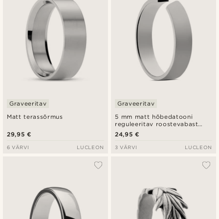
Graveeritav
Graveeritav
Matt terassõrmus
5 mm matt hõbedatooni
reguleeritav roostevabast
terasest sõrmus
29,95 €
24,95 €
6 VÄRVI
LUCLEON
3 VÄRVI
LUCLEON