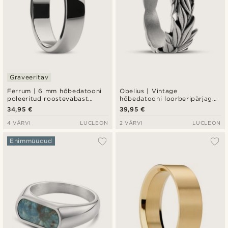
Graveeritav
Ferrum | 6 mm hõbedatooni
Obelius | Vintage
poleeritud roostevabast
hõbedatooni loorberipärjaga
terasest D-kujuline sõrmus
sõrmus
34,95 €
39,95 €
4 VÄRVI
LUCLEON
2 VÄRVI
LUCLEON
Enimmüüdud