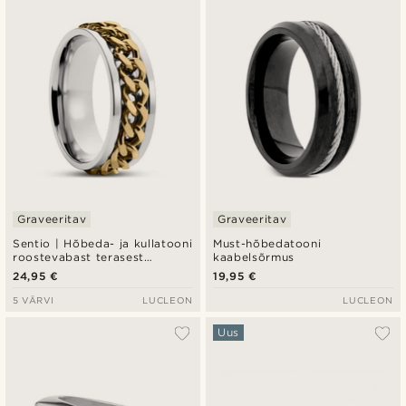
Graveeritav
Graveeritav
Sentio | Hõbeda- ja kullatooni
Must-hõbedatooni
roostevabast terasest
kaabelsõrmus
kettsõrmus
24,95 €
19,95 €
5 VÄRVI
LUCLEON
LUCLEON
Uus