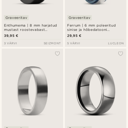
Graveeritav
Graveeritav
Enthumema | 8 mm harjatud
Ferrum | 6 mm poleeritud
mustast roostevabast
sinise ja hõbedatooni
terasest fidget-sõrmus
roostevabast terasest
39,95 €
29,95 €
astmeline sõrmus
3 VÄRVI
SEIZMONT
5 VÄRVI
LUCLEON