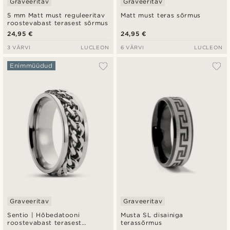
Graveeritav
Graveeritav
5 mm Matt must reguleeritav
Matt must teras sõrmus
roostevabast terasest sõrmus
24,95 €
24,95 €
3 VÄRVI
LUCLEON
6 VÄRVI
LUCLEON
Enimmüüdud
Graveeritav
Graveeritav
Sentio | Hõbedatooni
Musta SL disainiga
roostevabast terasest
terassõrmus