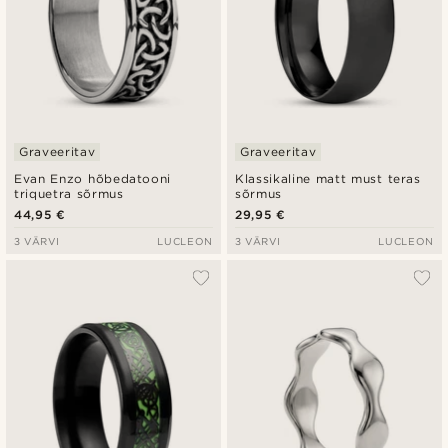
Graveeritav
Graveeritav
Evan Enzo hõbedatooni
Klassikaline matt must teras
triquetra sõrmus
sõrmus
44,95 €
29,95 €
3 VÄRVI
LUCLEON
3 VÄRVI
LUCLEON