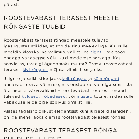
pärast.
ROOSTEVABAST TERASEST MEESTE
RÕNGASTE TÜÜBID
Roostevabast terasest rõngad meestele tulevad
igasugustes stiilides, et sobida sinu meeleoluga. Kui sulle
meeldib klassikaline välimus, vali stiilne
signt
– see toob
endaga vanaaegse võlu, kuid modernse servaga. Kas
soovid asju veelgi ägedamaks muuta? Proovi roostevabast
terasest
kivi rõngast
mõjusa viimistluse jaoks.
Julgete ja seikluslike jaoks,
kolbrõngad
ja
sõlmrõngad
annavad terava välimuse, mis eristub rahvahulga seest. Ja
ära unusta värvivalikuid – roostevabast terasest rõngad
tulevad
kuldsed
,
hõbedased
, või
mustad
toone, andes sulle
vabaduse leida õige sobivus oma stiilile.
Alates tagasihoidlikust elegantsist kuni julgete disainideni,
on iga mehe jaoks olemas roostevabast terasest rõngas.
ROOSTEVABAST TERASEST RÕNGA