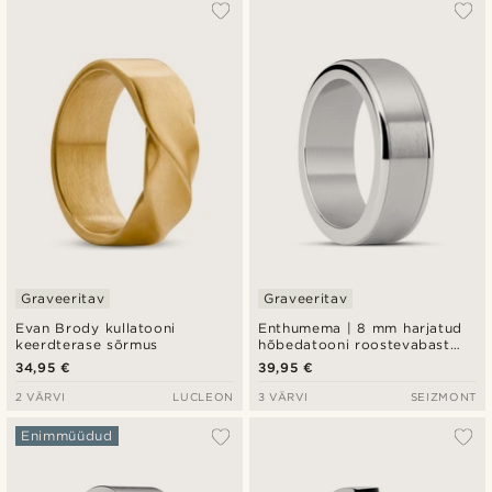
Graveeritav
Graveeritav
Evan Brody kullatooni
Enthumema | 8 mm harjatud
keerdterase sõrmus
hõbedatooni roostevabast
terasest fidget-sõrmus
34,95 €
39,95 €
2 VÄRVI
LUCLEON
3 VÄRVI
SEIZMONT
Enimmüüdud