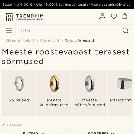
Saatmine
4,00 €
- Üle
49,00 €
tellimusel tasuta-
Vaata saatmisvõimalusi
Otsi
Ehted ja kellad
Sõrmused
Terassõrmused
Meeste roostevabast terasest
sõrmused
Sõrmused
Meeste
Meeste
Pitsatsõrm
kuldsõrmused
hõbesõrmused
252 Toodet
FILTRID
SORTEERI