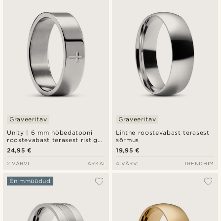
Graveeritav
Graveeritav
Unity | 6 mm hõbedatooni
Lihtne roostevabast terasest
roostevabast terasest ristiga
sõrmus
sõrmus
24,95 €
19,95 €
2 VÄRVI
ARKAI
4 VÄRVI
TRENDHIM
Enimmüüdud