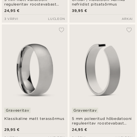
reguleeritav roostevabast
nefriidist pitsatsõrmus
terasest sõrmus
24,95 €
39,95 €
3 VÄRVI
LUCLEON
ARKAI
Graveeritav
Graveeritav
Klassikaline matt terassõrmus
5 mm poleeritud hõbedatooni
reguleeritav roostevabast
terasest sõrmus
29,95 €
24,95 €