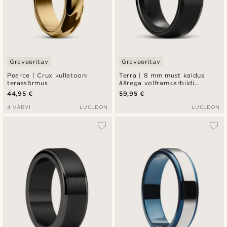
Graveeritav
Graveeritav
Pearce | Crux kullatooni
Terra | 8 mm must kaldus
terassõrmus
äärega volframkarbiidi
sõrmus
44,95 €
59,95 €
4 VÄRVI
LUCLEON
LUCLEON