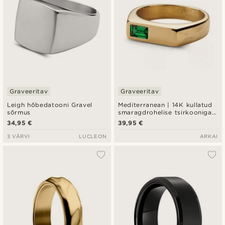
Graveeritav
Graveeritav
Leigh hõbedatooni Gravel
Mediterranean | 14K kullatud
sõrmus
smaragdrohelise tsirkooniga
pitsat-sõrmus
34,95 €
39,95 €
3 VÄRVI
LUCLEON
ARKAI