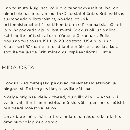
Lapite müts, kuigi see võib olla tänapäevaselt stiilne, on
olnud olemas juba ammu. 1570. aastatel üritas Briti valitsus
suurendada villatarbimist, nõudes, et kõik
mittenaistemehed (see tähendab meid) kannaksid pühade
ja pühapäevade ajal villast mütsi. Seadus oli lühiajaline,
kuid lapite mütsist sai osa töömehe ülikonnast. Selle
populaarsus tõusis 1910. ja 20. aastatel USA-s ja UK-s.
Kuulsused 90-ndatel andsid lapite mütsile taaselu... kuid
soovitame jääda Briti mineviku inspiraatsiooni juurde.
MIDA OSTA
Looduslikud materjalid pakuvad paremat isolatsiooni ja
hingavust. Eelistage villat, puuvilla või lina.
Mõelge originaalidele – tweed, puuvill või vill – enne kui
valite valjult mitme mustriga mütsid või super moes mütsid,
mis peagi moest väljas on.
Ümardage mütsi ääre, et raamida oma nägu, rakendades
õrna survet lapikule äärele.