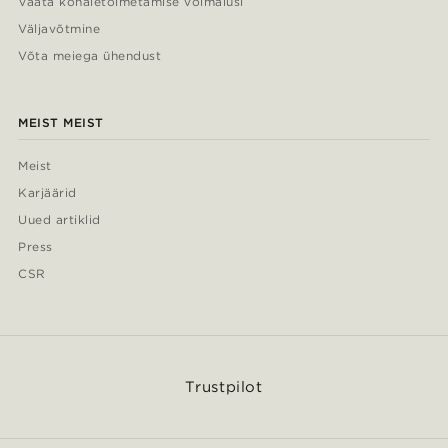
Vaata kohaletoimetamise võimalusi
Väljavõtmine
Võta meiega ühendust
MEIST MEIST
Meist
Karjäärid
Uued artiklid
Press
CSR
Trustpilot