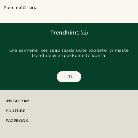
Pane mõõt kirja.
Ole esimene, kes saab teada uute toodete, viimaste
trendide & eripakkumiste kohta.
LIITU
INSTAGRAM
YOUTUBE
FACEBOOK