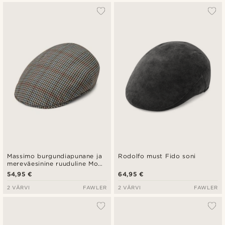
Massimo burgundiapunane ja
Rodolfo must Fido soni
mereväesinine ruuduline Moda
soni
54,95 €
64,95 €
2 VÄRVI
FAWLER
2 VÄRVI
FAWLER