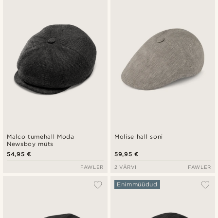
Uusim
Madala hind
Kõrgeim hind
Malco tumehall Moda
Molise hall soni
Newsboy müts
54,95 €
59,95 €
FAWLER
2 VÄRVI
FAWLER
Enimmüüdud