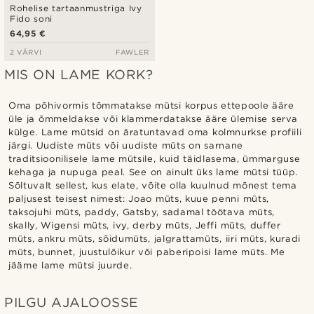
Rohelise tartaanmustriga Ivy
Fido soni
64,95 €
2 VÄRVI
FAWLER
MIS ON LAME KORK?
Oma põhivormis tõmmatakse mütsi korpus ettepoole ääre
üle ja õmmeldakse või klammerdatakse ääre ülemise serva
külge. Lame mütsid on äratuntavad oma kolmnurkse profiili
järgi. Uudiste müts või uudiste müts on sarnane
traditsioonilisele lame mütsile, kuid täidlasema, ümmarguse
kehaga ja nupuga peal. See on ainult üks lame mütsi tüüp.
Sõltuvalt sellest, kus elate, võite olla kuulnud mõnest tema
paljusest teisest nimest: Joao müts, kuue penni müts,
taksojuhi müts, paddy, Gatsby, sadamal töötava müts,
skally, Wigensi müts, ivy, derby müts, Jeffi müts, duffer
müts, ankru müts, sõidumüts, jalgrattamüts, iiri müts, kuradi
müts, bunnet, juustulõikur või paberipoisi lame müts. Me
jääme lame mütsi juurde.
PILGU AJALOOSSE