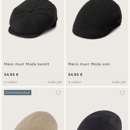
Maso must Moda barett
Mario must Moda soni
54,95 €
54,95 €
2 VÄRVI
FAWLER
3 VÄRVI
FAWLER
Enimmüüdud