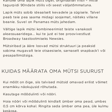
Kandke oma lapik müts õigel, originaalsel viisil – mitte
tagurpidi 90ndate stiilis või seest väljatõmmatuna.
Lapik müts sobib ideaalselt kevadele ja sügisele. Talvel
peab teie pea saama midagi soojemat, näiteks villane
beanie. Suvel on Panamas müts jahedam.
Vältige lapik mütsi kombineerimist teiste vanakooli
aksessuaaridega... kui te just ei tee proovivestlust
Broadway taastootmiseks Newsies.
Mütsiribad ja ääre loovad mütsi struktuuri ja peaksid
sobima mugavalt teie otsaesisele, sarnaselt snapback'i või
pesapallimütsiga.
KUIDAS MÄÄRATA OMA MÜTSI SUURUST
Kui mõõt on õige, siis talvised mütsid omavad erilist võimet
enamikku näokujusid rõhutada.
Kasutage mõõdulinti või nööri.
Hoia nööri või mõõdulinti kindlalt ümber oma pead, umbes
0,5 cm kõrva kohal. Ringita seda ümber oma pea, üle kulmu
keskosa.