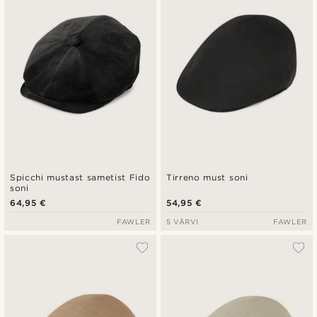
Spicchi mustast sametist Fido
Tirreno must soni
soni
64,95 €
54,95 €
FAWLER
5 VÄRVI
FAWLER