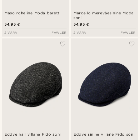
Maso roheline Moda barett
Marcello mereväesinine Moda
soni
54,95 €
54,95 €
2 VÄRVI
FAWLER
2 VÄRVI
FAWLER
Eddye hall villane Fido soni
Eddye sinine villane Fido soni