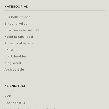
KATEGOORIAD
Uus kollektsioon
Ehted ja kellad
Ülikonna aksessuaarid
Kotid ja rahakotid
Riided ja aluspesu
Prillid
Isiklik hooldus
Kingiideed
Archive Sale
KLIENDITUGI
KKK
Loo tagastus