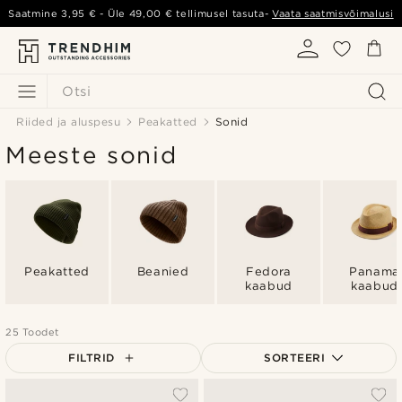
Saatmine
3,95 €
- Üle
49,00 €
tellimusel tasuta-
Vaata saatmisvõimalusi
Otsi
Riided ja aluspesu
Peakatted
Sonid
Meeste sonid
Peakatted
Beanied
Fedora
Panama
kaabud
kaabud
25 Toodet
FILTRID
SORTEERI
Populaarsed