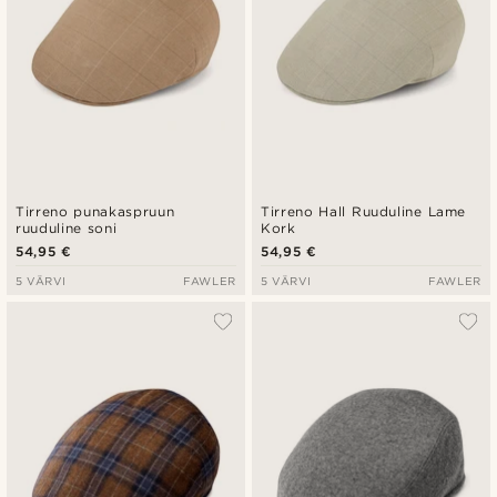
Tirreno punakaspruun
Tirreno Hall Ruuduline Lame
ruuduline soni
Kork
54,95 €
54,95 €
5 VÄRVI
FAWLER
5 VÄRVI
FAWLER