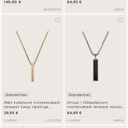
isikuplaadiga kaelakee
päikese ripatsiga kaelakee
149,00 €
64,95 €
SEIZMONT
ARKAI
Graveeritav
Graveeritav
Matt kullatooni rroostevabast
Orisun | Hõbedatooni
terasest kangi ripatsiga
roostevabast terasest musta
kaelakee
oonüksi joone ripatskaelakee
29,95 €
64,95 €
3 VÄRVI
LUCLEON
3 VÄRVI
ARKAI