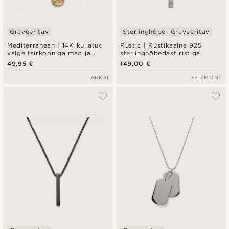
Graveeritav
Sterlinghõbe
Graveeritav
Mediterranean | 14K kullatud
Rustic | Rustikaalne 925
valge tsirkooniga mao ja
sterlinghõbedast ristiga
päikesekiire ripatsiga
kaelakee
49,95 €
149,00 €
kaelakee
ARKAI
SEIZMONT