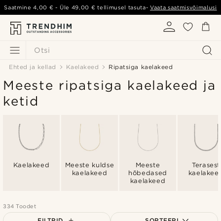
Saatmine
4,00 €
- Üle
49,00 €
tellimusel tasuta-
Vaata saatmisvõimalusi
Otsi
Ehted ja kellad
Kaelakeed
Ripatsiga kaelakeed
Meeste ripatsiga kaelakeed ja
ketid
Kaelakeed
Meeste kuldse
Meeste
Terasest
kaelakeed
hõbedased
kaelakee
kaelakeed
334 Toodet
FILTRID
SORTEERI