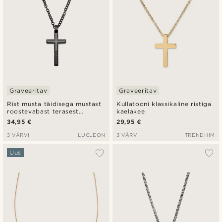
Graveeritav
Graveeritav
Rist musta täidisega mustast
Kullatooni klassikaline ristiga
roostevabast terasest
kaelakee
kaelakee
34,95 €
29,95 €
3 VÄRVI
LUCLEON
3 VÄRVI
TRENDHIM
Uus