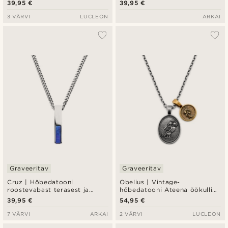
39,95 €
39,95 €
3 VÄRVI
LUCLEON
ARKAI
Graveeritav
Graveeritav
Cruz | Hõbedatooni
Obelius | Vintage-
roostevabast terasest ja
hõbedatooni Ateena öökulli
lasuriidiga kaelakee
kaelakee
39,95 €
54,95 €
7 VÄRVI
ARKAI
2 VÄRVI
LUCLEON