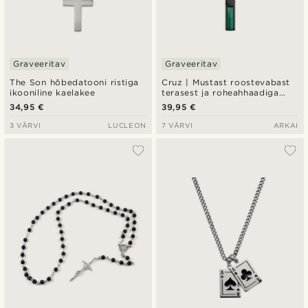
Graveeritav
Graveeritav
The Son hõbedatooni ristiga
Cruz | Mustast roostevabast
ikooniline kaelakee
terasest ja roheahhaadiga
kaelakee
34,95 €
39,95 €
3 VÄRVI
LUCLEON
7 VÄRVI
ARKAI