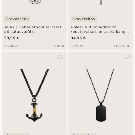
Graveeritav
Graveeritav
Atlas | Hõbedatooni terasest
Poleeritud hõbedatooni
põhjataevatähe
roostevabast terasest kangi
ripatskaelakee
ripatsiga kaelakee
59,95 €
34,95 €
2 VÄRVI
ARKAI
3 VÄRVI
LUCLEON