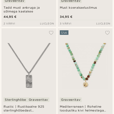
Graveeritav
Graveeritav
Tadd must ankruga ja
Must koerakaelusilmus
sõlmega kaelakee
44,95 €
34,95 €
2 VÄRVI
LUCLEON
3 VÄRVI
LUCLEON
Uus
Sterlinghõbe
Graveeritav
Graveeritav
Rustic | Rustikaalne 925
Mediterranean | Roheline
sterlinghõbedast
loodusliku kivi helmestega