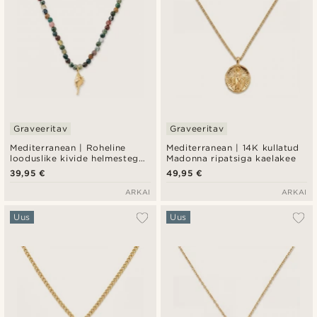
Graveeritav
Graveeritav
Mediterranean | Roheline
Mediterranean | 14K kullatud
looduslike kivide helmestega
Madonna ripatsiga kaelakee
merekarbiripatsiga kaelakee
39,95 €
49,95 €
ARKAI
ARKAI
Uus
Uus