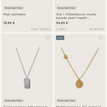
Graveeritav
Graveeritav
Must palvekee
Ace | Hõbedatooni musta
ässade paari topelt-
ripatskaelakee
19,95 €
54,95 €
FORT TEMPUS
2 VÄRVI
SEIZMONT
Uus
Graveeritav
Graveeritav
Tsirkooniatega hõbedatooni
Mediterranean | 14K kullatud