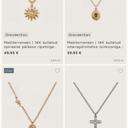
Graveeritav
Graveeritav
Mediterranean | 14K kullatud
Mediterranean | 14K kullatud
spiraalse päikese ripatsiga
smaragdrohelise tsirkooniga
kaelakee
ovaalne medaljon-kaelakee
49,95 €
39,95 €
ARKAI
ARKAI
Uus