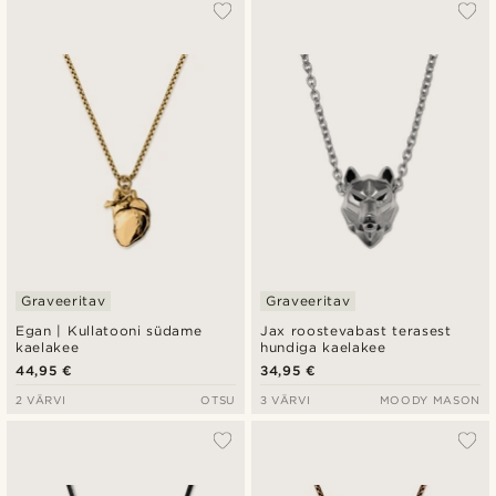
Graveeritav
Graveeritav
Egan | Kullatooni südame
Jax roostevabast terasest
kaelakee
hundiga kaelakee
44,95 €
34,95 €
2 VÄRVI
OTSU
3 VÄRVI
MOODY MASON