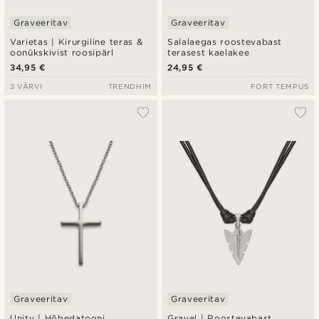
Graveeritav
Graveeritav
Varietas | Kirurgiline teras &
Salalaegas roostevabast
oonükskivist roosipärl
terasest kaelakee
34,95 €
24,95 €
3 VÄRVI
TRENDHIM
FORT TEMPUS
Graveeritav
Graveeritav
Unity | Hõbedatooni
Gravel | Roostevabast