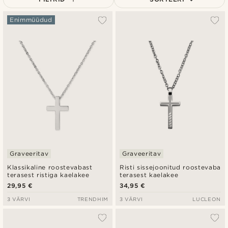
Populaarsed
Enimmüüdud
Uusim
Madala hind
Kõrgeim hind
Graveeritav
Graveeritav
Klassikaline roostevabast
Risti sissejoonitud roostevaba
terasest ristiga kaelakee
terasest kaelakee
29,95 €
34,95 €
3 VÄRVI
TRENDHIM
3 VÄRVI
LUCLEON