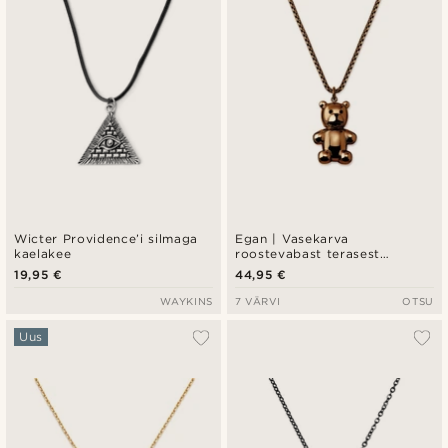
Wicter Providence’i silmaga
Egan | Vasekarva
kaelakee
roostevabast terasest
karukujuline karpketi kaelakee
19,95 €
44,95 €
WAYKINS
7 VÄRVI
OTSU
Uus