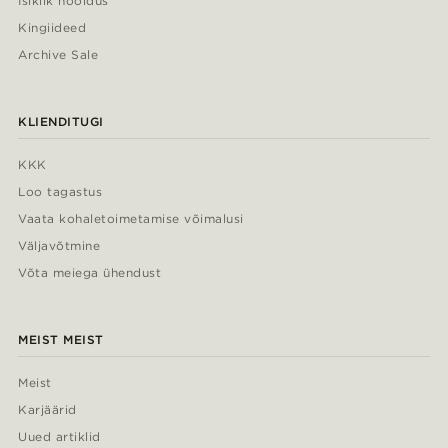
Isiklik hooldus
Kingiideed
Archive Sale
KLIENDITUGI
KKK
Loo tagastus
Vaata kohaletoimetamise võimalusi
Väljavõtmine
Võta meiega ühendust
MEIST MEIST
Meist
Karjäärid
Uued artiklid