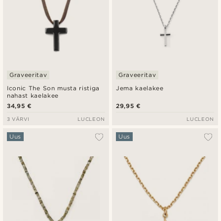
Graveeritav
Graveeritav
Iconic The Son musta ristiga
Jema kaelakee
nahast kaelakee
34,95 €
29,95 €
3 VÄRVI
LUCLEON
LUCLEON
Uus
Uus