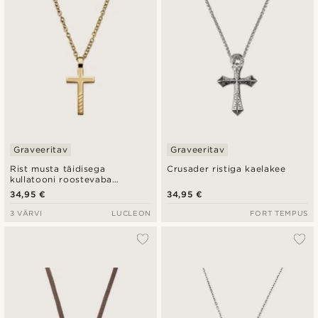
Graveeritav
Graveeritav
Rist musta täidisega
Crusader ristiga kaelakee
kullatooni roostevaba
terasest kaelakee
34,95 €
34,95 €
3 VÄRVI
LUCLEON
FORT TEMPUS