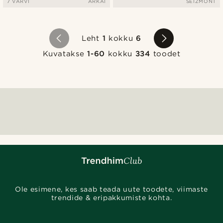
7 VÄRVI
ARKAI
SEIZMONT
Leht
1
kokku
6
Kuvatakse
1-60
kokku
334
toodet
Ole esimene, kes saab teada uute toodete, viimaste
trendide & eripakkumiste kohta.