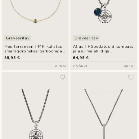
Graveeritav
Graveeritav
Mediterranean | 14K kullatud
Atlas | Hõbedatooni kompassi
smaragdrohelise tsirkooniga
ja asurmalahiidiga
pavé tünnikujulise ripatsiga
ripatskaelakee
39,95 €
64,95 €
kaelakee
ARKAI
2 VÄRVI
ARKAI