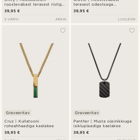
roostevabast terasest ristiga
terasest odaotsaga
kaelakee
nöörkaelakee
39,95 €
39,95 €
2 VÄRVI
ARKAI
LUCLEON
Graveeritav
Graveeritav
Cruz | Kullatooni
Panther | Musta süsinikkiuga
roheahhaadiga kaelakee
isikluplaadiga kaelakee
39,95 €
39,95 €