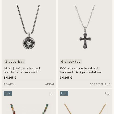
Graveeritav
Graveeritav
Atlas | Hõbedatooted
Pööratav roostevabast
roostevaba terasest
terasest ristiga kaelakee
Põhjatähe ripatsikaelakee
64,95 €
34,95 €
2 VÄRVI
ARKAI
FORT TEMPUS
Uus
Uus