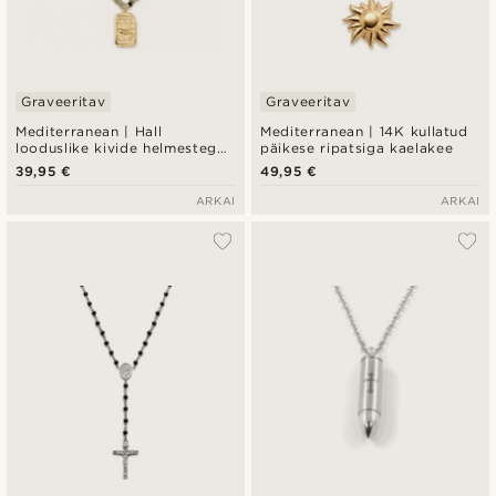
Graveeritav
Graveeritav
Mediterranean | Hall
Mediterranean | 14K kullatud
looduslike kivide helmestega
päikese ripatsiga kaelakee
Evil Eye ripatsiga kaelakee
39,95 €
49,95 €
ARKAI
ARKAI