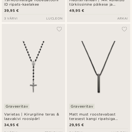
ID ripats-kaelakee
türkiissinine päikese ja
medaljon-ripatsiga kaelakee
39,95 €
49,95 €
3 VÄRVI
LUCLEON
ARKAI
Graveeritav
Graveeritav
Varietas | Kirurgiline teras &
Matt must roostevabast
laavakivi roosipärl
terasest kangi ripatsiga
kaelakee
34,95 €
29,95 €