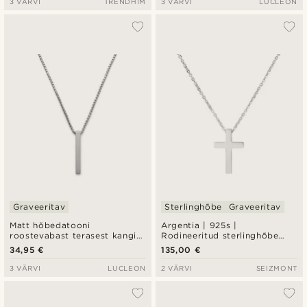
3 VÄRVI
TRENDHIM
3 VÄRVI
LUCLEON
Graveeritav
Sterlinghõbe
Graveeritav
Matt hõbedatooni
Argentia | 925s |
roostevabast terasest kangi
Rodineeritud sterlinghõbe
ripatsiga kaelakee
ristripatskaelakee
34,95 €
135,00 €
3 VÄRVI
LUCLEON
2 VÄRVI
SEIZMONT