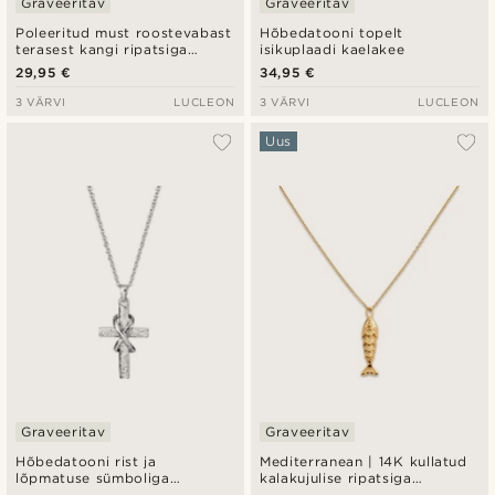
Graveeritav
Graveeritav
Poleeritud must roostevabast
Hõbedatooni topelt
terasest kangi ripatsiga
isikuplaadi kaelakee
kaelakee
29,95 €
34,95 €
3 VÄRVI
LUCLEON
3 VÄRVI
LUCLEON
Uus
Graveeritav
Graveeritav
Hõbedatooni rist ja
Mediterranean | 14K kullatud
lõpmatuse sümboliga
kalakujulise ripatsiga
kaelakee
kaelakee