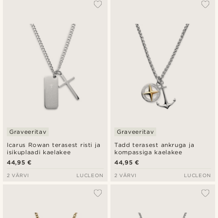
Graveeritav
Graveeritav
Icarus Rowan terasest risti ja
Tadd terasest ankruga ja
isikuplaadi kaelakee
kompassiga kaelakee
44,95 €
44,95 €
2 VÄRVI
LUCLEON
2 VÄRVI
LUCLEON