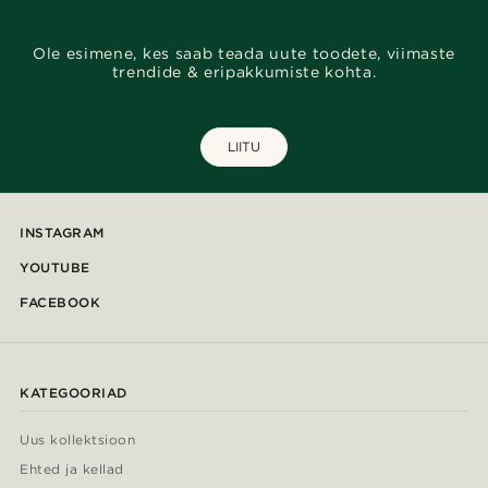
Ole esimene, kes saab teada uute toodete, viimaste
trendide & eripakkumiste kohta.
LIITU
INSTAGRAM
YOUTUBE
FACEBOOK
KATEGOORIAD
Uus kollektsioon
Ehted ja kellad