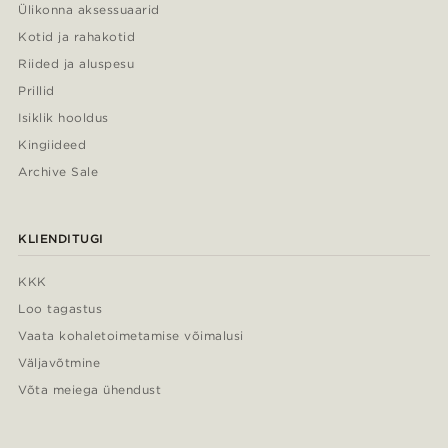
Ülikonna aksessuaarid
Kotid ja rahakotid
Riided ja aluspesu
Prillid
Isiklik hooldus
Kingiideed
Archive Sale
KLIENDITUGI
KKK
Loo tagastus
Vaata kohaletoimetamise võimalusi
Väljavõtmine
Võta meiega ühendust