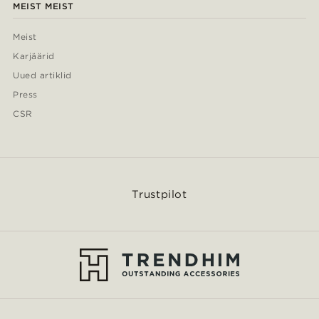
MEIST MEIST
Meist
Karjäärid
Uued artiklid
Press
CSR
Trustpilot