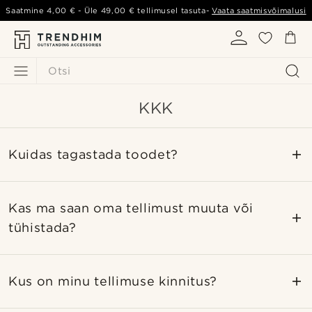
Saatmine
4,00 €
- Üle
49,00 €
tellimusel tasuta-
Vaata saatmisvõimalusi
Otsi
KKK
Kuidas tagastada toodet?
Kas ma saan oma tellimust muuta või
tühistada?
Kus on minu tellimuse kinnitus?