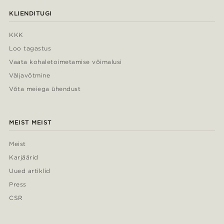
KLIENDITUGI
KKK
Loo tagastus
Vaata kohaletoimetamise võimalusi
Väljavõtmine
Võta meiega ühendust
MEIST MEIST
Meist
Karjäärid
Uued artiklid
Press
CSR