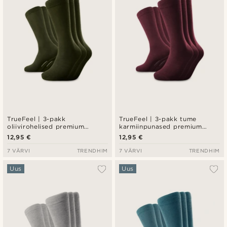
TrueFeel | 3-pakk
TrueFeel | 3-pakk tume
oliivirohelised premium
karmiinpunased premium
puuvillased crew-sokid
puuvillased crew-sokid
12,95 €
12,95 €
7 VÄRVI
TRENDHIM
7 VÄRVI
TRENDHIM
Uus
Uus