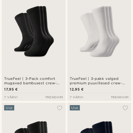
Uusim
Madala hind
Kõrgeim hind
TrueFeel | 3-Pack comfort
TrueFeel | 3-pakk valged
mugavad bambusest crew-
premium puuvillased crew-
sokid
sokid
17,95 €
12,95 €
7 VÄRVI
TRENDHIM
7 VÄRVI
TRENDHIM
Uus
Uus