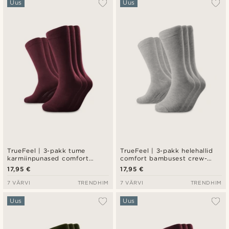
Uus
Uus
TrueFeel | 3-pakk tume
TrueFeel | 3-pakk helehallid
karmiinpunased comfort
comfort bambusest crew-
bambusest crew-sokid
sokid
17,95 €
17,95 €
7 VÄRVI
TRENDHIM
7 VÄRVI
TRENDHIM
Uus
Uus