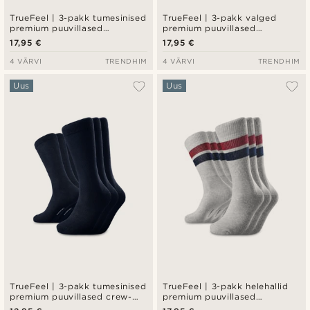
TrueFeel | 3-pakk tumesinised
TrueFeel | 3-pakk valged
premium puuvillased
premium puuvillased
tennisesokid
tennisesokid
17,95 €
17,95 €
4 VÄRVI
TRENDHIM
4 VÄRVI
TRENDHIM
Uus
Uus
TrueFeel | 3-pakk tumesinised
TrueFeel | 3-pakk helehallid
premium puuvillased crew-
premium puuvillased
sokid
tennisesokid — punane ja