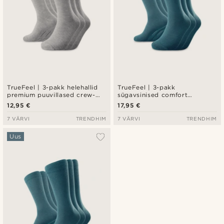
TrueFeel | 3-pakk helehallid
TrueFeel | 3-pakk
premium puuvillased crew-
sügavsinised comfort
sokid
bambusest crew-sokid
12,95 €
17,95 €
7 VÄRVI
TRENDHIM
7 VÄRVI
TRENDHIM
Uus