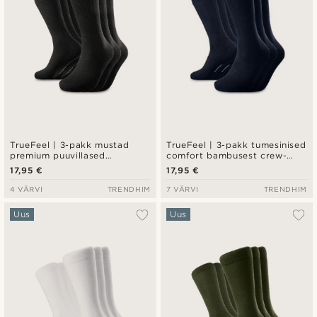
TrueFeel | 3-pakk mustad
TrueFeel | 3-pakk tumesinised
premium puuvillased
comfort bambusest crew-
tennisesokid
sokid
17,95 €
17,95 €
4 VÄRVI
TRENDHIM
7 VÄRVI
TRENDHIM
Uus
Uus