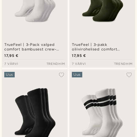
TrueFeel | 3-Pack valged
TrueFeel | 3-pakk
comfort bambusest crew-
oliivirohelised comfort
sokid
bambusest kcrew-sokid
17,95 €
17,95 €
7 VÄRVI
TRENDHIM
7 VÄRVI
TRENDHIM
Uus
Uus