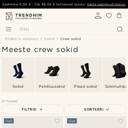
Saatmine
4,00 €
- Üle
49,00 €
tellimusel tasuta-
Vaata saatmisvõimalusi
Otsi
Riided ja aluspesu
Sokid
Crew sokid
Meeste crew sokid
Sokid
Pahkluusokid
Pikad sokid
Sokimultipa
21 Toodet
FILTRID
SORTEERI
Populaarsed
Uus
Uus