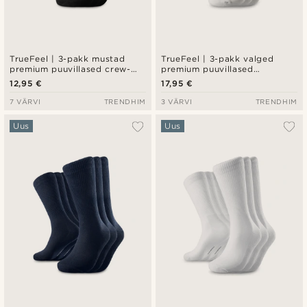
TrueFeel | 3-pakk mustad
TrueFeel | 3-pakk valged
premium puuvillased crew-
premium puuvillased
sokid
tennisesokid — must
12,95 €
17,95 €
triibudetail
7 VÄRVI
TRENDHIM
3 VÄRVI
TRENDHIM
Uus
Uus