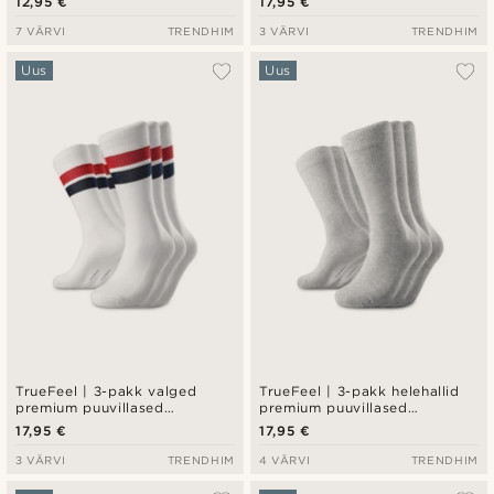
12,95 €
17,95 €
sinine triibudetail
7 VÄRVI
TRENDHIM
3 VÄRVI
TRENDHIM
Uus
Uus
TrueFeel | 3-pakk valged
TrueFeel | 3-pakk helehallid
premium puuvillased
premium puuvillased
tennisesokid— punane ja sinin
tennisesokid
17,95 €
17,95 €
triibudetail
3 VÄRVI
TRENDHIM
4 VÄRVI
TRENDHIM