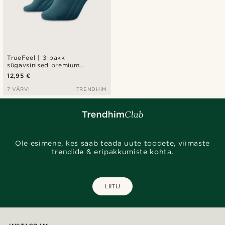
TrueFeel | 3-pakk
sügavsinised premium
puuvillased crew-sokid
12,95 €
7 VÄRVI
TRENDHIM
Ole esimene, kes saab teada uute toodete, viimaste
trendide & eripakkumiste kohta.
LIITU