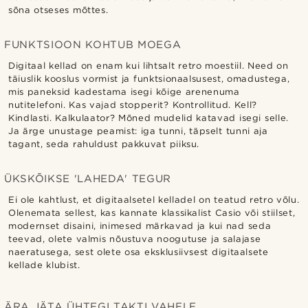
sõna otseses mõttes.
FUNKTSIOON KOHTUB MOEGA
Digitaal kellad on enam kui lihtsalt retro moestiil. Need on
täiuslik kooslus vormist ja funktsionaalsusest, omadustega,
mis paneksid kadestama isegi kõige arenenuma
nutitelefoni. Kas vajad stopperit? Kontrollitud. Kell?
Kindlasti. Kalkulaator? Mõned mudelid katavad isegi selle.
Ja ärge unustage peamist: iga tunni, täpselt tunni aja
tagant, seda rahuldust pakkuvat piiksu.
ÜKSKÕIKSE 'LAHEDA' TEGUR
Ei ole kahtlust, et digitaalsetel kelladel on teatud retro võlu.
Olenemata sellest, kas kannate klassikalist Casio või stiilset,
modernset disaini, inimesed märkavad ja kui nad seda
teevad, olete valmis nõustuva noogutuse ja salajase
naeratusega, sest olete osa eksklusiivsest digitaalsete
kellade klubist.
ÄRA JÄTA ÜHTEGI TAKTI VAHELE