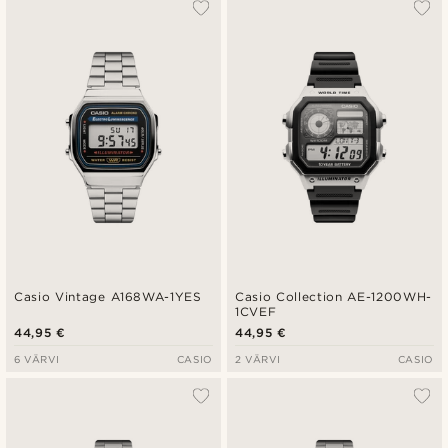
Populaarsed
Uusim
Madala hind
Kõrgeim hind
Casio Vintage A168WA-1YES
Casio Collection AE-1200WH-
1CVEF
44,95 €
44,95 €
6 VÄRVI
CASIO
2 VÄRVI
CASIO