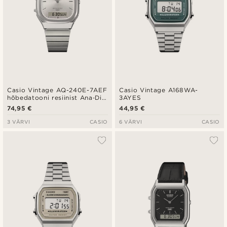
Casio Vintage AQ-240E-7AEF
Casio Vintage A168WA-
hõbedatooni resiinist Ana‑Digi
3AYES
käekell
74,95 €
44,95 €
3 VÄRVI
CASIO
6 VÄRVI
CASIO