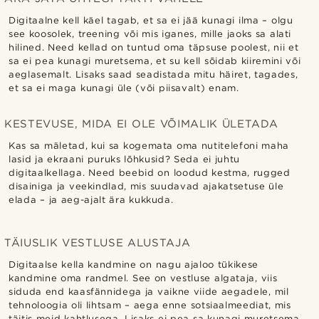
Digitaalne kell käel tagab, et sa ei jää kunagi ilma – olgu
see koosolek, treening või mis iganes, mille jaoks sa alati
hilined. Need kellad on tuntud oma täpsuse poolest, nii et
sa ei pea kunagi muretsema, et su kell sõidab kiiremini või
aeglasemalt. Lisaks saad seadistada mitu häiret, tagades,
et sa ei maga kunagi üle (või piisavalt) enam.
KESTEVUSE, MIDA EI OLE VÕIMALIK ÜLETADA
Kas sa mäletad, kui sa kogemata oma nutitelefoni maha
lasid ja ekraani puruks lõhkusid? Seda ei juhtu
digitaalkellaga. Need beebid on loodud kestma, rugged
disainiga ja veekindlad, mis suudavad ajakatsetuse üle
elada – ja aeg-ajalt ära kukkuda.
TÄIUSLIK VESTLUSE ALUSTAJA
Digitaalse kella kandmine on nagu ajaloo tükikese
kandmine oma randmel. See on vestluse algataja, viis
siduda end kaasfännidega ja vaikne viide aegadele, mil
tehnoloogia oli lihtsam – aega enne sotsiaalmeediat, mis
täitis meid kahtlusega. Lisaks ei pea sa kunagi muretsema,