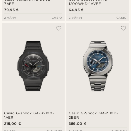
7AEF
1200WHD-1AVEF
79,95 €
64,95 €
2 VÄRVI
CASIO
2 VÄRVI
CASIO
Casio G-shock GA-B2100-
Casio G-Shock GM-2110D-
1AER
2BER
215,00 €
359,00 €