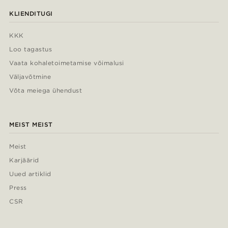
KLIENDITUGI
KKK
Loo tagastus
Vaata kohaletoimetamise võimalusi
Väljavõtmine
Võta meiega ühendust
MEIST MEIST
Meist
Karjäärid
Uued artiklid
Press
CSR