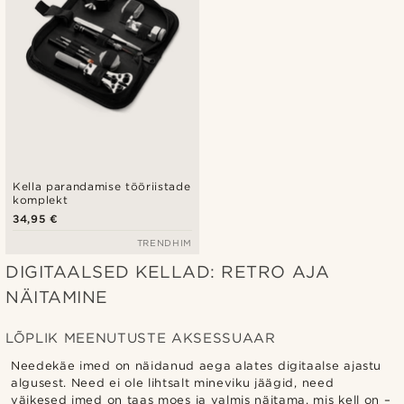
Kella parandamise tööriistade
komplekt
34,95 €
TRENDHIM
DIGITAALSED KELLAD: RETRO AJA
NÄITAMINE
LÕPLIK MEENUTUSTE AKSESSUAAR
Needekäe imed on näidanud aega alates digitaalse ajastu
algusest. Need ei ole lihtsalt mineviku jäägid, need
väikesed imed on taas moes ja valmis näitama, mis kell on –