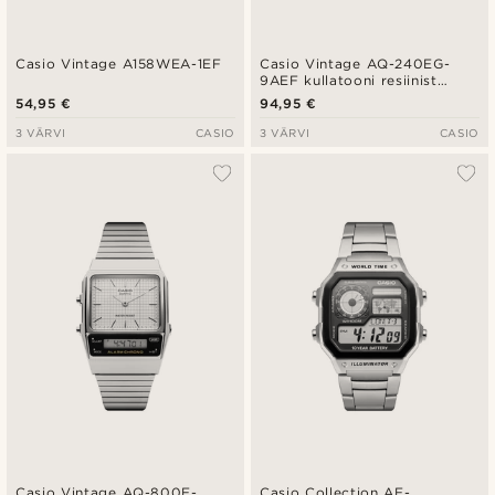
Casio Vintage A158WEA-1EF
Casio Vintage AQ-240EG-
9AEF kullatooni resiinist
Ana‑Digi käekell
54,95 €
94,95 €
3 VÄRVI
CASIO
3 VÄRVI
CASIO
Casio Vintage AQ-800E-
Casio Collection AE-