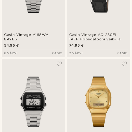
Casio Vintage A168WA-
Casio Vintage AQ-230EL-
8AYES
1AEF Hõbedatooni vaik- ja
nahk Ana-digi kell
54,95 €
74,95 €
6 VÄRVI
CASIO
2 VÄRVI
CASIO