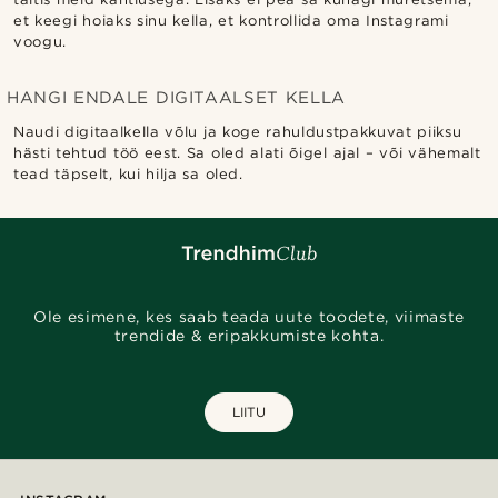
et keegi hoiaks sinu kella, et kontrollida oma Instagrami
voogu.
HANGI ENDALE DIGITAALSET KELLA
Naudi digitaalkella võlu ja koge rahuldustpakkuvat piiksu
hästi tehtud töö eest. Sa oled alati õigel ajal – või vähemalt
tead täpselt, kui hilja sa oled.
Ole esimene, kes saab teada uute toodete, viimaste
trendide & eripakkumiste kohta.
LIITU