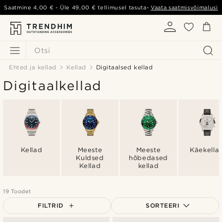
Saatmine
4,00 €
- Üle
49,00 €
tellimusel tasuta-
Vaata saatmisvõimalusi
Otsi
Ehted ja kellad
Kellad
Digitaalsed kellad
Digitaalkellad
Kellad
Meeste
Meeste
Käekella
Kuldsed
hõbedased
Kellad
kellad
19 Toodet
FILTRID
SORTEERI