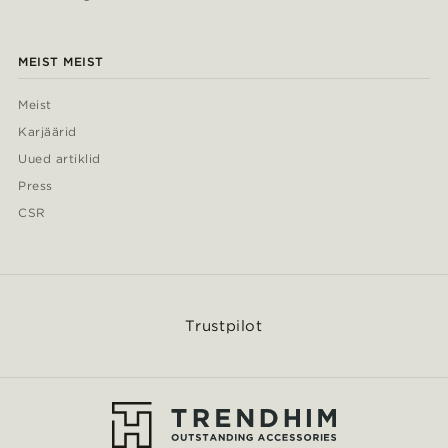
MEIST MEIST
Meist
Karjäärid
Uued artiklid
Press
CSR
Trustpilot