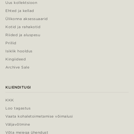
Uus kollektsioon
Ehted ja kellad
Ülikonna aksessuaarid
Kotid ja rahakotid
Riided ja aluspesu
Prillid
Isiklik hooldus
Kingiideed
Archive Sale
KLIENDITUGI
KKK
Loo tagastus
Vaata kohaletoimetamise võimalusi
Väljavõtmine
Võta meiega ühendust