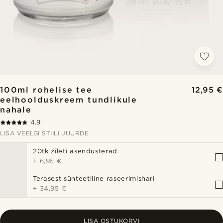
100ml rohelise tee
12,95 €
eelhoolduskreem tundlikule
nahale
4.9
LISA VEELGI STIILI JUURDE
20tk žileti asendusterad
+
6,95 €
Terasest sünteetiline raseerimishari
+
34,95 €
LISA OSTUKORVI