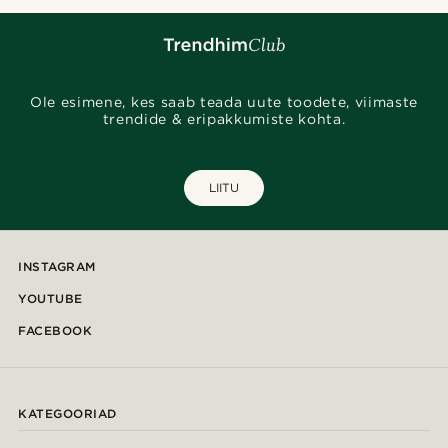
Ole esimene, kes saab teada uute toodete, viimaste
trendide & eripakkumiste kohta.
LIITU
INSTAGRAM
YOUTUBE
FACEBOOK
KATEGOORIAD