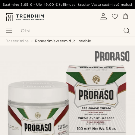
Saatmine
3,95 €
- Üle
49,00 €
tellimusel tasuta-
Vaata saatmisvõimalusi
Otsi
Raseerimine
Raseerimiskreemid ja -seebid