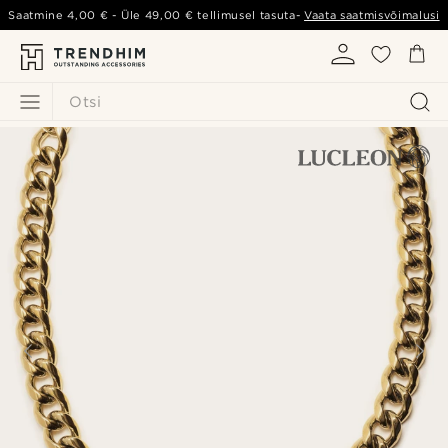
Saatmine
4,00 €
- Üle
49,00 €
tellimusel tasuta-
Vaata saatmisvõimalusi
Otsi