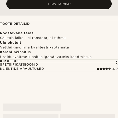
TEAVITA MIND
TOOTE DETAILID
Roostevaba teras
Säilitab läike - ei roosteta, ei tuhmu
Uju ohutult
Vetthülgav, ilma kvaliteeti kaotamata
Karabiinkinnitus
Usaldusväärne kinnitus igapäevaseks kandmiseks
KIRJELDUS
SPETSIFIKATSIOONID
KLIENTIDE ARVUSTUSED
4.7