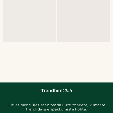
Ole esimene, kes saab teada uute toodete, viimaste
trendide & eripakkumiste kohta.