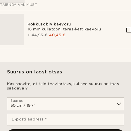
TÄIENDA VÄLIMUST
Kokkusobiv käevõru
18 mm kullatooni teras-kett käevõru
+
44,95 €
40,45 €
Suurus on laost otsas
Kas soovite, et teid teavitataks, kui see suurus on taas
saadaval?
Suurus
E-posti aadress *