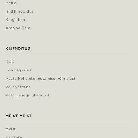
Prillid
Isiklik hooldus
Kingiideed
Archive Sale
KLIENDITUGI
KKK
Loo tagastus
Vaata kohaletoimetamise võimalusi
Väljavõtmine
Võta meiega ühendust
MEIST MEIST
Meist
Karjäärid