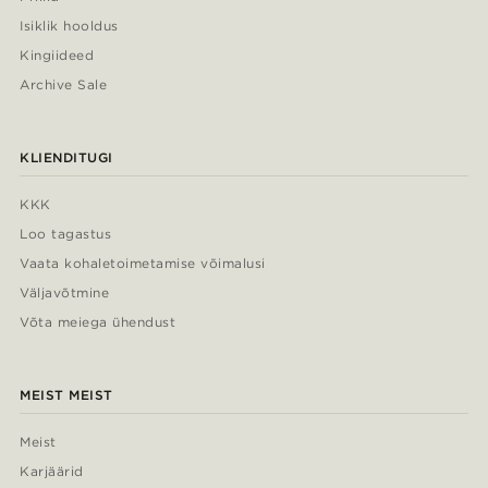
Isiklik hooldus
Kingiideed
Archive Sale
KLIENDITUGI
KKK
Loo tagastus
Vaata kohaletoimetamise võimalusi
Väljavõtmine
Võta meiega ühendust
MEIST MEIST
Meist
Karjäärid