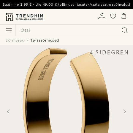
Saatmine
3,95 €
- Üle
49,00 €
tellimusel tasuta-
Vaata saatmisvõimalusi
Otsi
Sõrmused
Terassõrmused