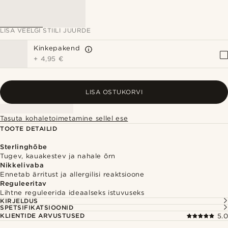
LISA VEELGI STIILI JUURDE
Kinkepakend
+
4,95 €
LISA OSTUKORVI
Tasuta kohaletoimetamine sellel ese
TOOTE DETAILID
Sterlinghõbe
Tugev, kauakestev ja nahale õrn
Nikkelivaba
Ennetab ärritust ja allergilisi reaktsioone
Reguleeritav
Lihtne reguleerida ideaalseks istuvuseks
KIRJELDUS
SPETSIFIKATSIOONID
KLIENTIDE ARVUSTUSED
5.0