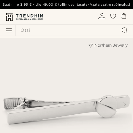
Saatmine
3,95 €
- Üle
49,00 €
tellimusel tasuta-
Vaata saatmisvõimalusi
Otsi