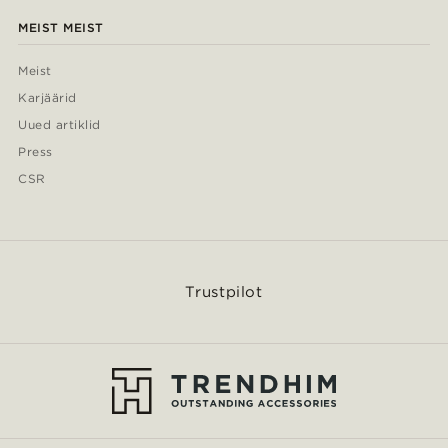
MEIST MEIST
Meist
Karjäärid
Uued artiklid
Press
CSR
Trustpilot