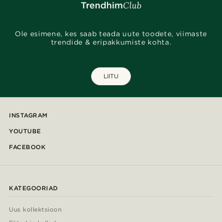
Ole esimene, kes saab teada uute toodete, viimaste
trendide & eripakkumiste kohta.
LIITU
INSTAGRAM
YOUTUBE
FACEBOOK
KATEGOORIAD
Uus kollektsioon