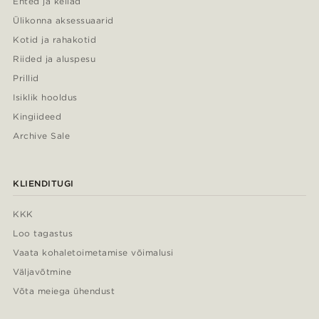
Ehted ja kellad
Ülikonna aksessuaarid
Kotid ja rahakotid
Riided ja aluspesu
Prillid
Isiklik hooldus
Kingiideed
Archive Sale
KLIENDITUGI
KKK
Loo tagastus
Vaata kohaletoimetamise võimalusi
Väljavõtmine
Võta meiega ühendust