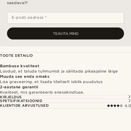
saadaval?
E-posti aadress *
TEAVITA MIND
TOOTE DETAILID
Bambuse kvaliteet
Loodud, et taluda tuhmumist ja säilitada pikaajaline läige
Muuda see enda omaks
Lisa graveering, et lisada tõeliselt isiklik puudutus
2-aastane garantii
Kvaliteet, mis garanteerib enesekindluse.
KIRJELDUS
SPETSIFIKATSIOONID
KLIENTIDE ARVUSTUSED
4.0