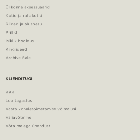
Ülikonna aksessuaarid
Kotid ja rahakotid
Riided ja aluspesu
Prillid
Isiklik hooldus
Kingiideed
Archive Sale
KLIENDITUGI
KKK
Loo tagastus
Vaata kohaletoimetamise võimalusi
Väljavõtmine
Võta meiega ühendust