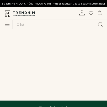
Saatmine
4,00 €
- Üle
49,00 €
tellimusel tasuta-
Vaata saatmisvõimalusi
Otsi