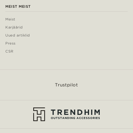
MEIST MEIST
Meist
Karjäärid
Uued artiklid
Press
CSR
Trustpilot