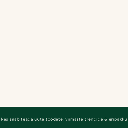
 kes saab teada uute toodete, viimaste trendide & eripakku