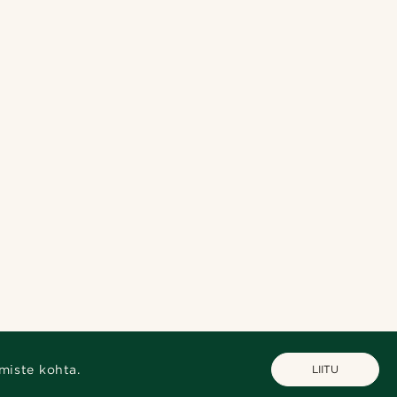
miste kohta.
LIITU