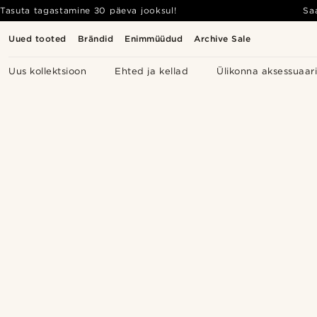
Tasuta tagastamine 30 päeva jooksul!
Sa
Uued tooted
Brändid
Enimmüüdud
Archive Sale
Uus kollektsioon
Ehted ja kellad
Ülikonna aksessuaar