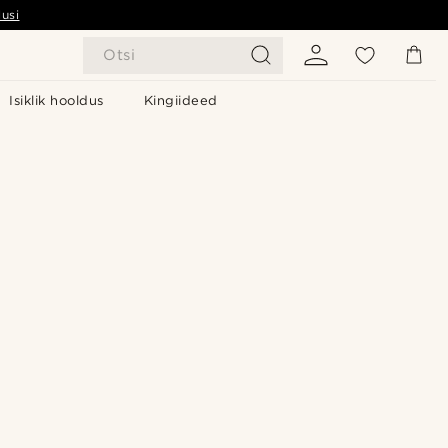
usi
Otsi
Isiklik hooldus
Kingiideed