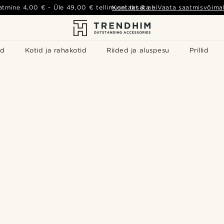
atmine
4,00 €
- Üle
49,00 €
tellimusel tasuta
Kontakt & abi
-
Vaata saatmisvõimal
id
Kotid ja rahakotid
Riided ja aluspesu
Prillid