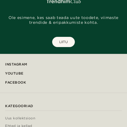
Ole esimene, kes saab teada uute toodete, viimaste
trendide & eripakkumiste kohta.
LIITU
INSTAGRAM
YOUTUBE
FACEBOOK
KATEGOORIAD
Uus kollektsioon
Ehted ja kellad