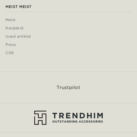
MEIST MEIST
Meist
Karjäärid
Uued artiklid
Press
CSR
Trustpilot