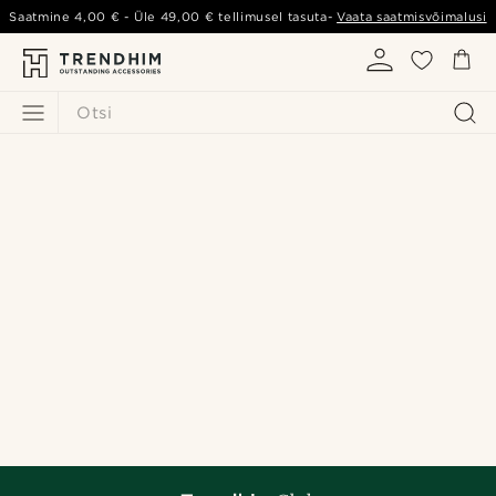
Saatmine
4,00 €
- Üle
49,00 €
tellimusel tasuta-
Vaata saatmisvõimalusi
Otsi