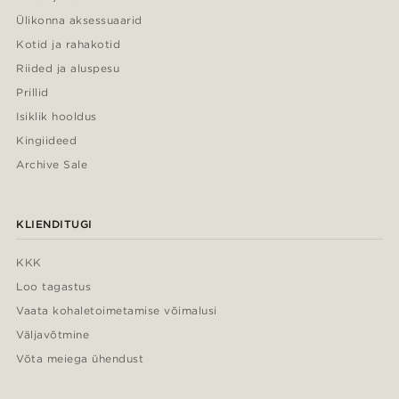
Ülikonna aksessuaarid
Kotid ja rahakotid
Riided ja aluspesu
Prillid
Isiklik hooldus
Kingiideed
Archive Sale
KLIENDITUGI
KKK
Loo tagastus
Vaata kohaletoimetamise võimalusi
Väljavõtmine
Võta meiega ühendust