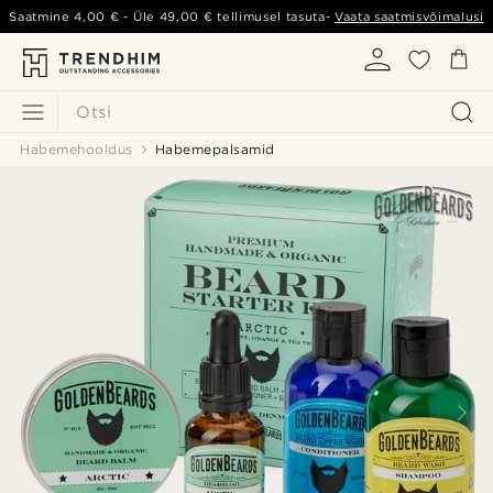
Saatmine
4,00 €
- Üle
49,00 €
tellimusel tasuta-
Vaata saatmisvõimalusi
Otsi
Habemehooldus
Habemepalsamid