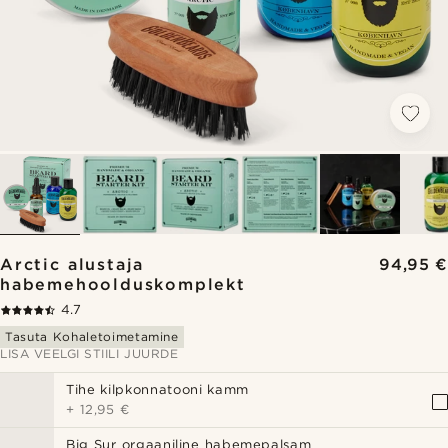
Arctic alustaja
94,95 €
habemehoolduskomplekt
4.7
Tasuta Kohaletoimetamine
LISA VEELGI STIILI JUURDE
Tihe kilpkonnatooni kamm
+
12,95 €
Big Sur orgaaniline habemepalsam