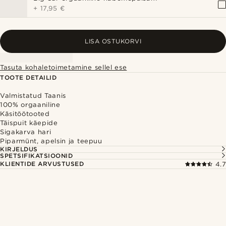
+
17,95 €
LISA OSTUKORVI
Tasuta kohaletoimetamine sellel ese
TOOTE DETAILID
Valmistatud Taanis
100% orgaaniline
Käsitöötooted
Täispuit käepide
Sigakarva hari
Piparmünt, apelsin ja teepuu
KIRJELDUS
SPETSIFIKATSIOONID
KLIENTIDE ARVUSTUSED
4.7