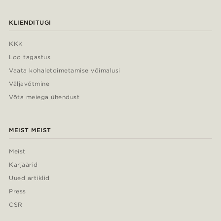
KLIENDITUGI
KKK
Loo tagastus
Vaata kohaletoimetamise võimalusi
Väljavõtmine
Võta meiega ühendust
MEIST MEIST
Meist
Karjäärid
Uued artiklid
Press
CSR