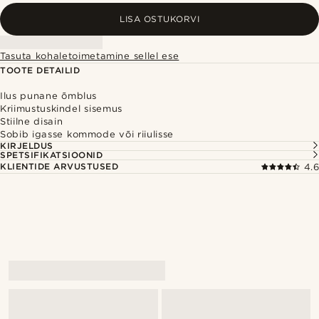
LISA OSTUKORVI
Tasuta kohaletoimetamine sellel ese
TOOTE DETAILID
Ilus punane õmblus
Kriimustuskindel sisemus
Stiilne disain
Sobib igasse kommode või riiulisse
KIRJELDUS
SPETSIFIKATSIOONID
KLIENTIDE ARVUSTUSED
4.6