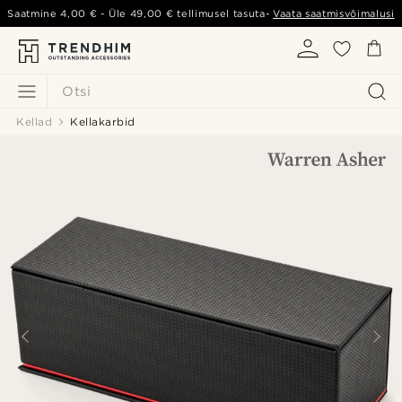
Saatmine
4,00 €
- Üle
49,00 €
tellimusel tasuta-
Vaata saatmisvõimalusi
Otsi
Kellad
Kellakarbid