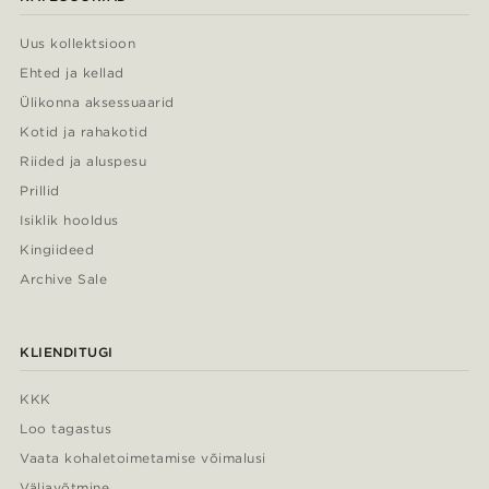
Uus kollektsioon
Ehted ja kellad
Ülikonna aksessuaarid
Kotid ja rahakotid
Riided ja aluspesu
Prillid
Isiklik hooldus
Kingiideed
Archive Sale
KLIENDITUGI
KKK
Loo tagastus
Vaata kohaletoimetamise võimalusi
Väljavõtmine