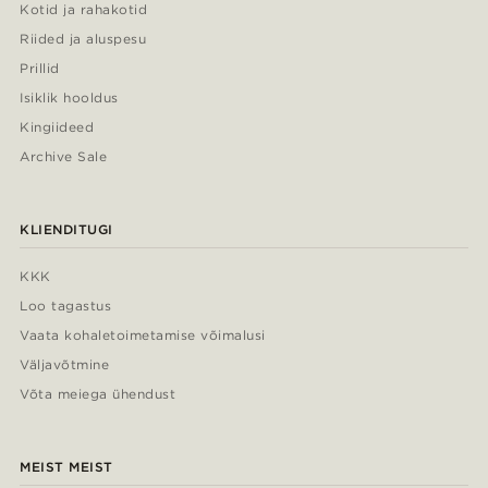
Kotid ja rahakotid
Riided ja aluspesu
Prillid
Isiklik hooldus
Kingiideed
Archive Sale
KLIENDITUGI
KKK
Loo tagastus
Vaata kohaletoimetamise võimalusi
Väljavõtmine
Võta meiega ühendust
MEIST MEIST