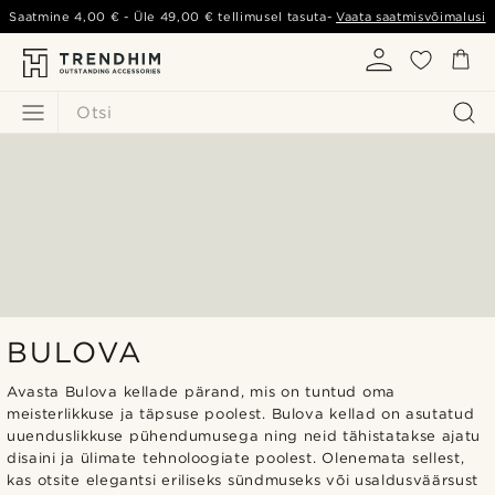
Saatmine
4,00 €
- Üle
49,00 €
tellimusel tasuta-
Vaata saatmisvõimalusi
Otsi
BULOVA
Avasta Bulova kellade pärand, mis on tuntud oma
meisterlikkuse ja täpsuse poolest. Bulova kellad on asutatud
uuenduslikkuse pühendumusega ning neid tähistatakse ajatu
disaini ja ülimate tehnoloogiate poolest. Olenemata sellest,
kas otsite elegantsi eriliseks sündmuseks või usaldusväärsust