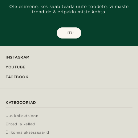
Ole esimene, kes saab teada uute toodete, viimaste
trendide & eripakkumiste kohta.
LIITU
INSTAGRAM
YOUTUBE
FACEBOOK
KATEGOORIAD
Uus kollektsioon
Ehted ja kellad
Ülikonna aksessuaarid