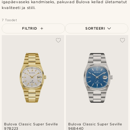
igapäevaseks kandmiseks, pakuvad Bulova kellad ületamatut
kvaliteeti ja stiili.
7 Toodet
FILTRID
SORTEERI
Populaarsed
Uusim
Madala hind
Kõrgeim hind
Bulova Classic Super Seville
Bulova Classic Super Seville
97B223
96B440