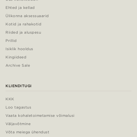
Ehted ja kellad
Ülikonna aksessuaarid
Kotid ja rahakotid
Riided ja aluspesu
Prillid
Isiklik hooldus
Kingiideed
Archive Sale
KLIENDITUGI
KKK
Loo tagastus
Vaata kohaletoimetamise võimalusi
Väljavõtmine
Võta meiega ühendust