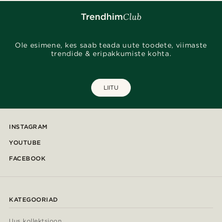
Ole esimene, kes saab teada uute toodete, viimaste
trendide & eripakkumiste kohta.
LIITU
INSTAGRAM
YOUTUBE
FACEBOOK
KATEGOORIAD
Uus kollektsioon