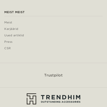
MEIST MEIST
Meist
Karjäärid
Uued artiklid
Press
CSR
Trustpilot