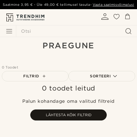
Saatmine
3,95 €
- Üle
49,00 €
tellimusel tasuta-
Vaata saatmisvõimalusi
Otsi
PRAEGUNE
0 Toodet
FILTRID
SORTEERI
0 toodet leitud
Populaarsed
Uusim
Palun kohandage oma valitud filtreid
Madala hind
Kõrgeim hind
LÄHTESTA KÕIK FILTRID