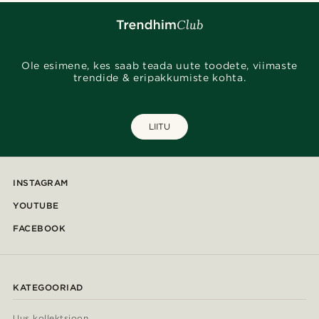
Ole esimene, kes saab teada uute toodete, viimaste
trendide & eripakkumiste kohta.
LIITU
INSTAGRAM
YOUTUBE
FACEBOOK
KATEGOORIAD
Uus kollektsioon