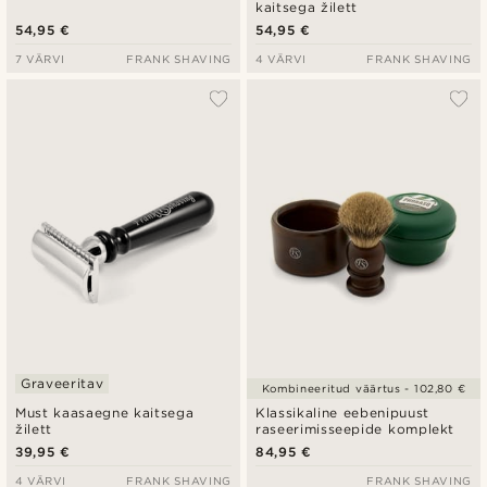
kaitsega žilett
54,95 €
54,95 €
7 VÄRVI
FRANK SHAVING
4 VÄRVI
FRANK SHAVING
Graveeritav
Kombineeritud väärtus - 102,80 €
Must kaasaegne kaitsega
Klassikaline eebenipuust
žilett
raseerimisseepide komplekt
39,95 €
84,95 €
4 VÄRVI
FRANK SHAVING
FRANK SHAVING