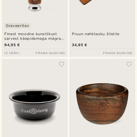
Graveeritav
Finest moodne kunstlikust
Pruun nahktasku žiletile
sarvest käepidemega mägra
karvadega raseerimishari
94,95 €
34,95 €
12 VÄRVI
FRANK SHAVING
FRANK SHAVING