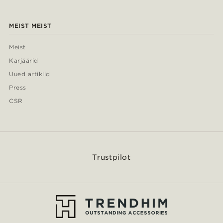
MEIST MEIST
Meist
Karjäärid
Uued artiklid
Press
CSR
Trustpilot