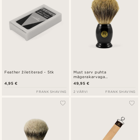
Kõrgeim hind
Feather žiletiterad - 5tk
Must sarv puhta
mägerakarvaga
habemeajamishari
4,95 €
49,95 €
FRANK SHAVING
2 VÄRVI
FRANK SHAVING