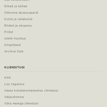
Ehted ja kellad
Ülikonna aksessuaarid
Kotid ja rahakotid
Riided ja aluspesu
Prillid
Isiklik hooldus
Kingiideed
Archive Sale
KLIENDITUGI
KKK
Loo tagastus
Vaata kohaletoimetamise võimalusi
Väljavõtmine
Võta meiega ühendust