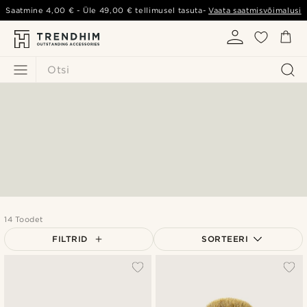
Saatmine
4,00 €
- Üle
49,00 €
tellimusel tasuta-
Vaata saatmisvõimalusi
Otsi
14 Toodet
FILTRID
SORTEERI
Populaarsed
Uusim
Madala hind