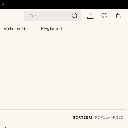
usi
Otsi
Isiklik hooldus
Kingiideed
SORTEERI:
POPULAARSED