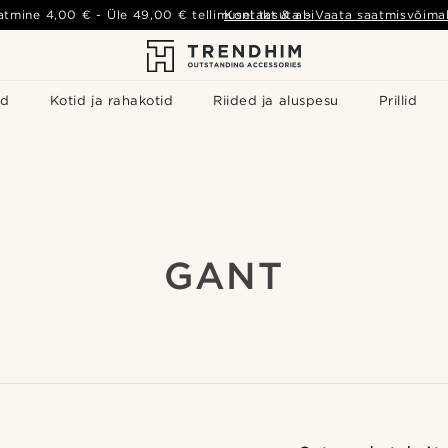
atmine
4,00 €
- Üle
49,00 €
tellimusel tasuta
Kontakt & abi
-
Vaata saatmisvõimal
id
Kotid ja rahakotid
Riided ja aluspesu
Prillid
GANT