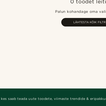
0 toodet leit
Palun kohandage oma valit
LÄHTESTA KÕIK FILTR
 kes saab teada uute toodete, viimaste trendide & eripakku