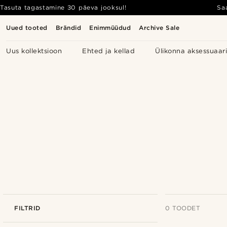
Tasuta tagastamine 30 päeva jooksul!
Sa
Uued tooted
Brändid
Enimmüüdud
Archive Sale
Uus kollektsioon
Ehted ja kellad
Ülikonna aksessuaar
FILTRID
0 TOODET