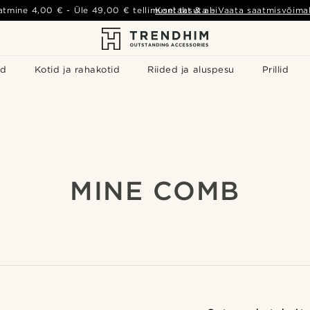
atmine
4,00 €
- Üle
49,00 €
tellimusel tasuta
Kontakt & abi
-
Vaata saatmisvõimal
id
Kotid ja rahakotid
Riided ja aluspesu
Prillid
MINE COMB