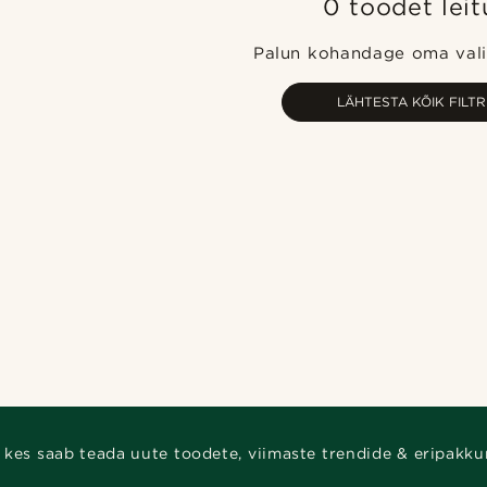
0 toodet leit
Palun kohandage oma valit
LÄHTESTA KÕIK FILTR
 kes saab teada uute toodete, viimaste trendide & eripakku