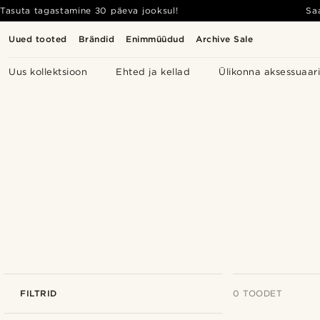
Tasuta tagastamine 30 päeva jooksul!
Sa
Uued tooted
Brändid
Enimmüüdud
Archive Sale
Uus kollektsioon
Ehted ja kellad
Ülikonna aksessuaar
FILTRID
0 TOODET