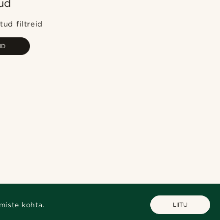
ud
Populaarsed
Uusim
ud filtreid
Madala hind
ID
Kõrgeim hind
miste kohta.
LIITU