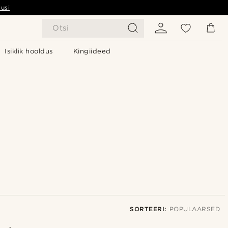
usi
Otsi
Isiklik hooldus
Kingiideed
SORTEERI:
POPULAARSED