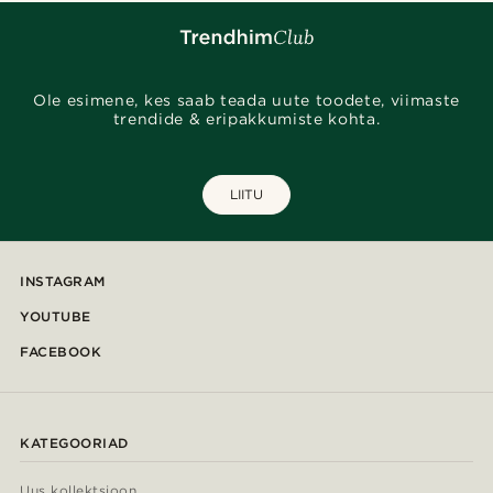
Ole esimene, kes saab teada uute toodete, viimaste
trendide & eripakkumiste kohta.
LIITU
INSTAGRAM
YOUTUBE
FACEBOOK
KATEGOORIAD
Uus kollektsioon