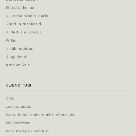
Ehted ja kellad
Ülikonna aksessuaarid
Kotid ja rahakotid
Riided ja aluspesu
Prillid
Isiklik hooldus
Kingiideed
Archive Sale
KLIENDITUGI
KKK
Loo tagastus
Vaata kohaletoimetamise võimalusi
Väljavõtmine
Võta meiega ühendust