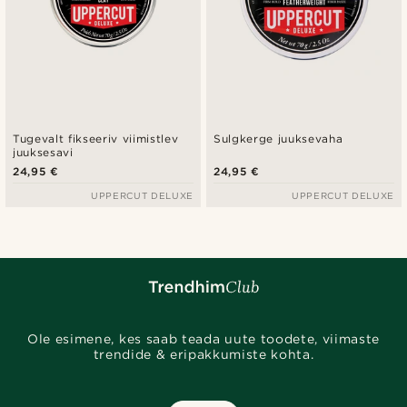
Tugevalt fikseeriv viimistlev
Sulgkerge juuksevaha
juuksesavi
24,95 €
24,95 €
UPPERCUT DELUXE
UPPERCUT DELUXE
Ole esimene, kes saab teada uute toodete, viimaste
trendide & eripakkumiste kohta.