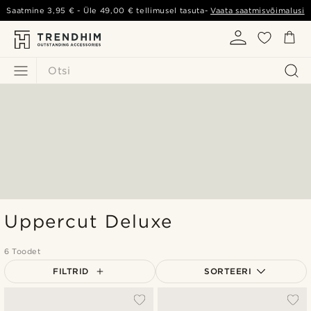
Saatmine
3,95 €
- Üle
49,00 €
tellimusel tasuta-
Vaata saatmisvõimalusi
Otsi
Uppercut Deluxe
6 Toodet
FILTRID
SORTEERI
Populaarsed