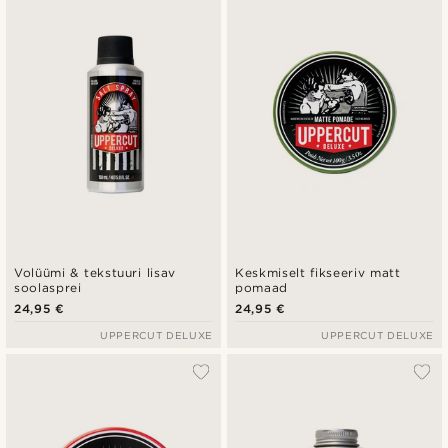
Uusim
Madala hind
Kõrgeim hind
Volüümi & tekstuuri lisav
Keskmiselt fikseeriv matt
soolasprei
pomaad
24,95 €
24,95 €
UPPERCUT DELUXE
UPPERCUT DELUXE