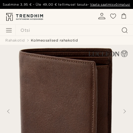
Saatmine
3,95 €
- Üle
49,00 €
tellimusel tasuta-
Vaata saatmisvõimalusi
Otsi
Rahakotid
Kolmeosalised rahakotid