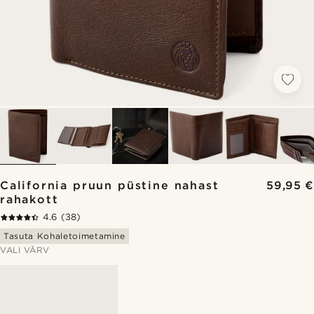
California pruun püstine nahast
59,95 €
rahakott
4.6
(38)
Tasuta Kohaletoimetamine
VALI VÄRV