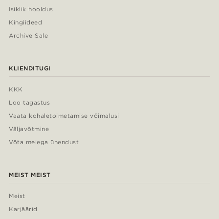
Isiklik hooldus
Kingiideed
Archive Sale
KLIENDITUGI
KKK
Loo tagastus
Vaata kohaletoimetamise võimalusi
Väljavõtmine
Võta meiega ühendust
MEIST MEIST
Meist
Karjäärid