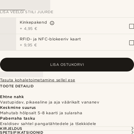
LISA VEELGI STIILI JUURDE
Kinkepakend
+
4,95 €
RFID- ja NFC-blokeeriv kaart
+
9,95 €
LISA OSTUKORVI
Tasuta kohaletoimetamine sellel ese
TOOTE DETAILID
Ehtne nahk
Vastupidav, pikaealine ja aja väärikalt vananev
Keskmine suurus
Mahutab hõlpsalt 5-8 kaarti ja sularaha
Paberraha tasku
Eraldisev sahtel pangatähtedele ja tšekkidele
KIRJELDUS
SPETSIFIKATSIOONID