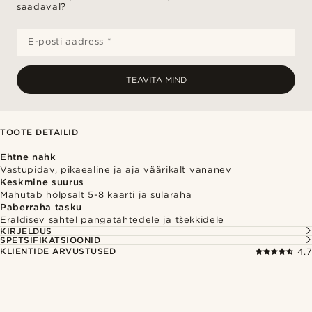
saadaval?
E-posti aadress *
TEAVITA MIND
TOOTE DETAILID
Ehtne nahk
Vastupidav, pikaealine ja aja väärikalt vananev
Keskmine suurus
Mahutab hõlpsalt 5-8 kaarti ja sularaha
Paberraha tasku
Eraldisev sahtel pangatähtedele ja tšekkidele
KIRJELDUS
SPETSIFIKATSIOONID
KLIENTIDE ARVUSTUSED
4.7