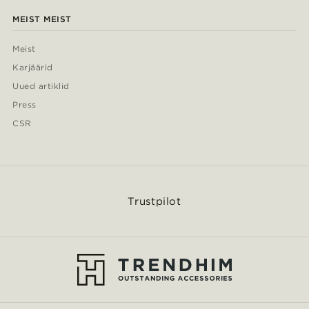
MEIST MEIST
Meist
Karjäärid
Uued artiklid
Press
CSR
Trustpilot