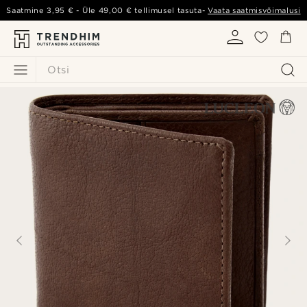
Saatmine
3,95 €
- Üle
49,00 €
tellimusel tasuta-
Vaata saatmisvõimalusi
Otsi