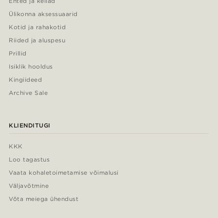
Ehted ja kellad
Ülikonna aksessuaarid
Kotid ja rahakotid
Riided ja aluspesu
Prillid
Isiklik hooldus
Kingiideed
Archive Sale
KLIENDITUGI
KKK
Loo tagastus
Vaata kohaletoimetamise võimalusi
Väljavõtmine
Võta meiega ühendust