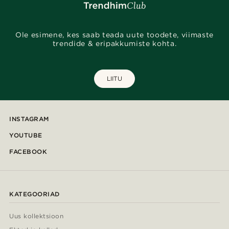
Ole esimene, kes saab teada uute toodete, viimaste
trendide & eripakkumiste kohta.
LIITU
INSTAGRAM
YOUTUBE
FACEBOOK
KATEGOORIAD
Uus kollektsioon