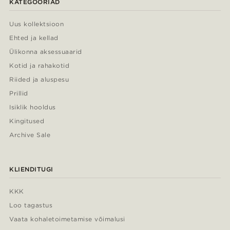
KATEGOORIAD
Uus kollektsioon
Ehted ja kellad
Ülikonna aksessuaarid
Kotid ja rahakotid
Riided ja aluspesu
Prillid
Isiklik hooldus
Kingitused
Archive Sale
KLIENDITUGI
KKK
Loo tagastus
Vaata kohaletoimetamise võimalusi