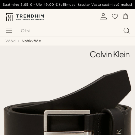
Saatmine
3,95 €
- Üle
49,00 €
tellimusel tasuta-
Vaata saatmisvõimalusi
Otsi
Vööd
Nahkvööd