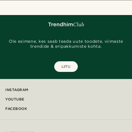
Ole esimene, kes saab teada uute toodete, viimaste
trendide & eripakkumiste kohta.
LIITU
INSTAGRAM
YOUTUBE
FACEBOOK