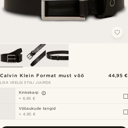
Calvin Klein Format must vöö
44,95 €
LISA VEELGI STIILI JUURDE
Kinkekarp
+
6,95 €
Vööaukude tangid
+
4,95 €