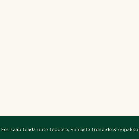
 kes saab teada uute toodete, viimaste trendide & eripakku