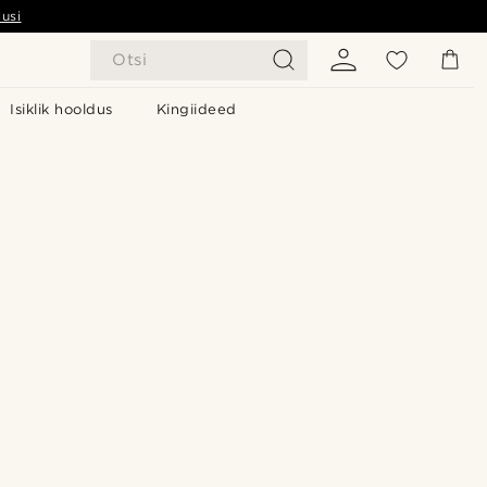
usi
Otsi
Isiklik hooldus
Kingiideed