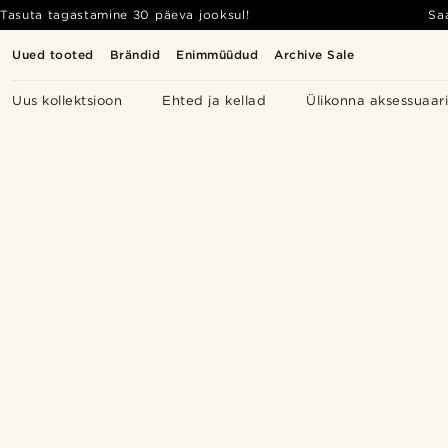
Tasuta tagastamine 30 päeva jooksul!
Sa
Uued tooted
Brändid
Enimmüüdud
Archive Sale
Uus kollektsioon
Ehted ja kellad
Ülikonna aksessuaar