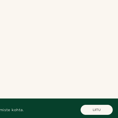
miste kohta.
LIITU