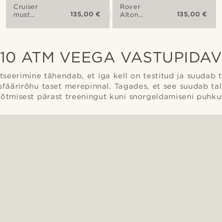
Cruiser
Rover
135,00 €
135,00 €
must
Alton
Alton
käekell
käekell
10 ATM VEEGA VASTUPIDA
itseerimine tähendab, et iga kell on testitud ja suudab 
fäärirõhu taset merepinnal. Tagades, et see suudab tal
võtmisest pärast treeningut kuni snorgeldamiseni puhkus