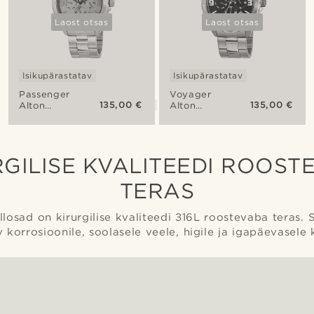
Laost otsas
Laost otsas
Isikupärastatav
Isikupärastatav
Passenger
Voyager
135,00 €
135,00 €
Alton
Alton
käekell
käekell
RGILISE KVALITEEDI ROOST
TERAS
llosad on kirurgilise kvaliteedi 316L roostevaba teras. 
 korrosioonile, soolasele veele, higile ja igapäevasele 