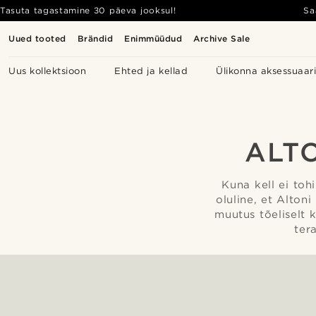
Tasuta tagastamine 30 päeva jooksul!
Sa
Uued tooted
Brändid
Enimmüüdud
Archive Sale
Uus kollektsioon
Ehted ja kellad
Ülikonna aksessuaar
ALT
Kuna kell ei toh
oluline, et Altoni
muutus tõeliselt 
ter