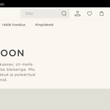
usi
Otsi
Isiklik hooldus
Kingiideed
IOON
kaasav, oli meile
 ka bleiseriga. Mis
atud ja poleeritud
nid.