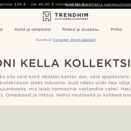
atmine
3,95 €
- Üle
49,00 €
tellimusel tasuta
Kontakt & abi
-
Vaata saatmisvõimal
id
Kotid ja rahakotid
Riided ja aluspesu
Prillid
Kuvatud
Voyager Alton käekell
ONI KELLA KOLLEKTS
iks olla vaid kord nädalas kantav ese, vaid igapäevane 
 kollektsioon oleks robustne, kuid näeks siiski hea välja
kujunduseks, mis leiab harmoonia vastandite vahel. Harj
as. Omadused ja lihtsus. Hallid neutraalid ja kuldsed too