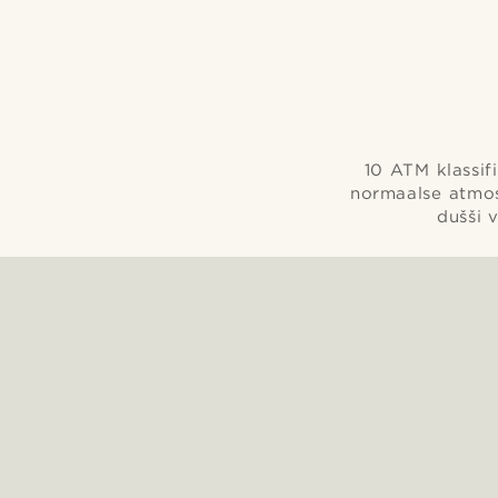
10 ATM klassif
normaalse atmos
dušši 