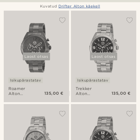
Kuvatud
Drifter Alton käekell
Laost otsas
Laost otsas
Isikupärastatav
Isikupärastatav
Roamer
Trekker
135,00 €
135,00 €
Alton
Alton
käekell
käekell