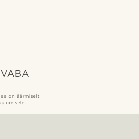
EVABA
See on äärmiselt
kulumisele.