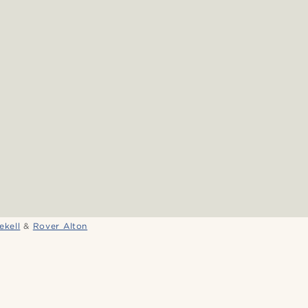
ekell
&
Rover Alton