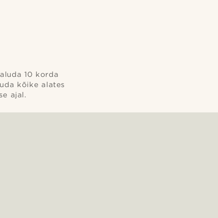
V
taluda 10 korda
uda kõike alates
e ajal.