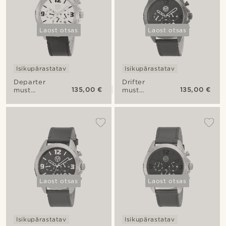
Laost otsas
Laost otsas
Isikupärastatav
Isikupärastatav
Departer
Drifter
135,00 €
135,00 €
must
must
Alton
Alton
käekell
käekell
Laost otsas
Laost otsas
Isikupärastatav
Isikupärastatav