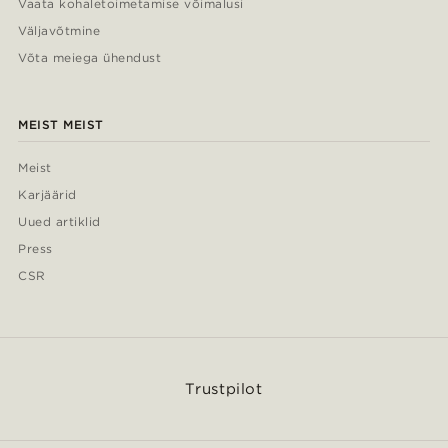
Vaata kohaletoimetamise võimalusi
Väljavõtmine
Võta meiega ühendust
MEIST MEIST
Meist
Karjäärid
Uued artiklid
Press
CSR
Trustpilot