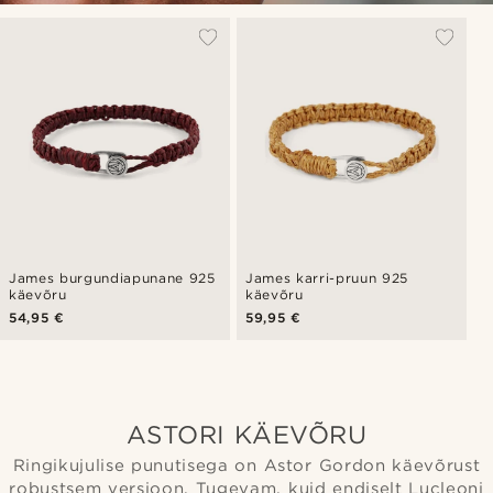
James burgundiapunane 925
James karri-pruun 925
käevõru
käevõru
54,95 €
59,95 €
ASTORI KÄEVÕRU
Ringikujulise punutisega on Astor Gordon käevõrust
robustsem versioon. Tugevam, kuid endiselt Lucleoni