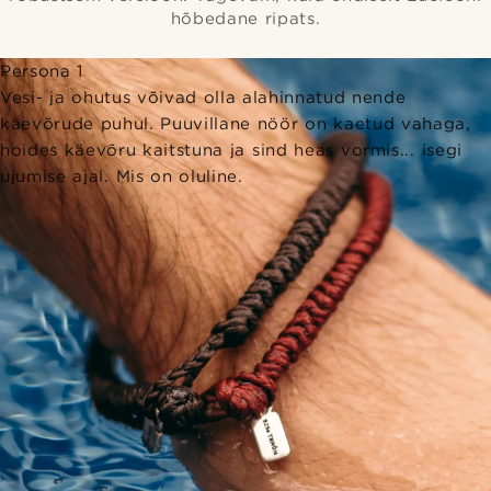
hõbedane ripats.
Persona 1
Vesi- ja ohutus võivad olla alahinnatud nende
käevõrude puhul. Puuvillane nöör on kaetud vahaga,
hoides käevõru kaitstuna ja sind heas vormis... isegi
ujumise ajal. Mis on oluline.