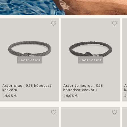
Laost otsas
Laost otsas
Astor pruun 925 hõbedast
Astor tumepruun 925
A
käevõru
hõbedast käevõru
k
44,95 €
44,95 €
4