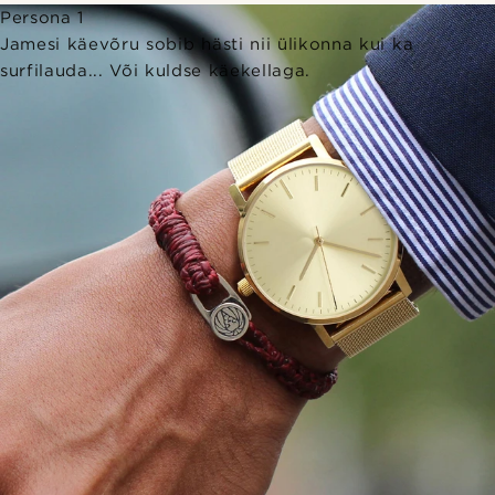
Persona 1
Jamesi käevõru sobib hästi nii ülikonna kui ka
surfilauda... Või kuldse käekellaga.