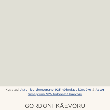
Kuvatud
Astor bordoopunane 925 hõbedast käevõru
&
Astor
tumepruun 925 hõbedast käevõru
GORDONI KÄEVÕRU