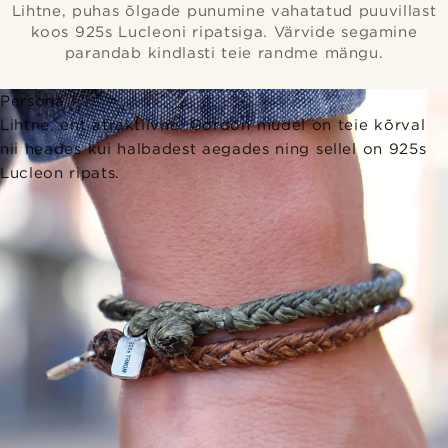
Lihtne, puhas õlgade punumine vahatatud puuvillast
koos 925s Lucleoni ripatsiga. Värvide segamine
parandab kindlasti teie randme mängu.
Persona 1
Lihtne, ent atraktiivne. Gordon mudel on teie kõrval
nii heades kui halbadest aegades ning sellel on 925s
Lucleon ripats.