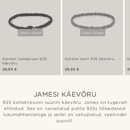
Laost otsas
Laost otsas
Gordon tumepruun 925
Gordon karri 925 käevõru
G
käevõru
39,95 €
39,95 €
3
JAMESI KÄEVÕRU
925 kollektsiooni suurim käevõru, James on tugevalt
ehitatud. See on varustatud puhta 925s hõbedasest
lukumehhanismiga ja sellel on vahustatud, veekindel
puuvill.