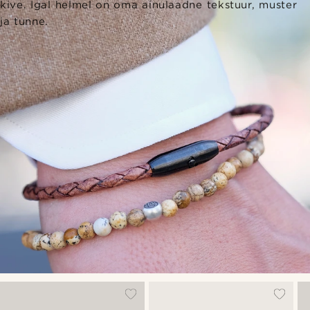
kive. Igal helmel on oma ainulaadne tekstuur, muster
ja tunne.