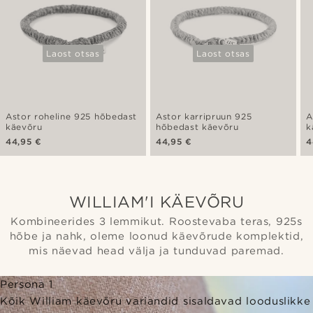
Laost otsas
Laost otsas
Astor roheline 925 hõbedast
Astor karripruun 925
A
käevõru
hõbedast käevõru
k
44,95 €
44,95 €
4
WILLIAM'I KÄEVÕRU
Kombineerides 3 lemmikut. Roostevaba teras, 925s
hõbe ja nahk, oleme loonud käevõrude komplektid,
mis näevad head välja ja tunduvad paremad.
Persona 1
Kõik William käevõru variandid sisaldavad looduslikke