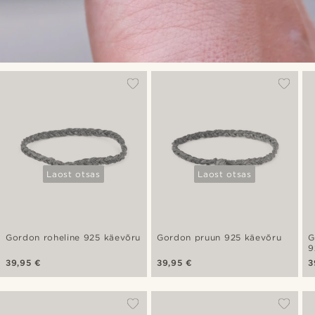
Laost otsas
Laost otsas
Gordon roheline 925 käevõru
Gordon pruun 925 käevõru
G
9
39,95 €
39,95 €
3