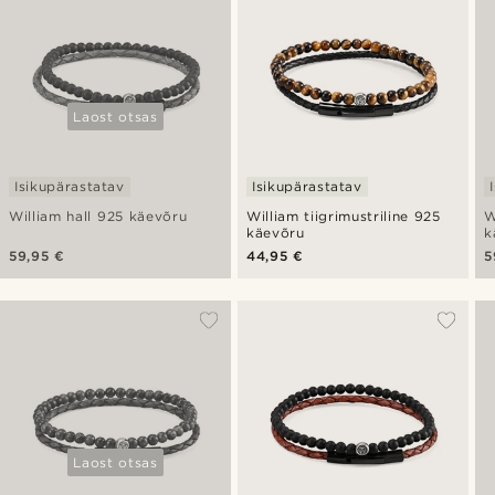
Laost otsas
Isikupärastatav
Isikupärastatav
William hall 925 käevõru
William tiigrimustriline 925
W
käevõru
k
59,95 €
44,95 €
5
Laost otsas