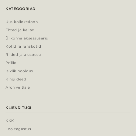
KATEGOORIAD
Uus kollektsioon
Ehted ja kellad
Ülikonna aksessuaarid
Kotid ja rahakotid
Riided ja aluspesu
Prillid
Isiklik hooldus
Kingiideed
Archive Sale
KLIENDITUGI
KKK
Loo tagastus