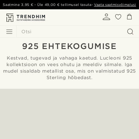
Saatmine
3,95 €
- Üle
49,00 €
tellimusel tasuta-
Vaata saatmisvõimalusi
Otsi
925 EHTEKOGUMISE
Kestvad, tugevad ja vahaga kaetud. Lucleoni 925
kollektsioon on vees ohutu ja meeldiv silmale. Iga
mudel sisaldab metallist osa, mis on valmistatud 925
Sterling hõbedast.