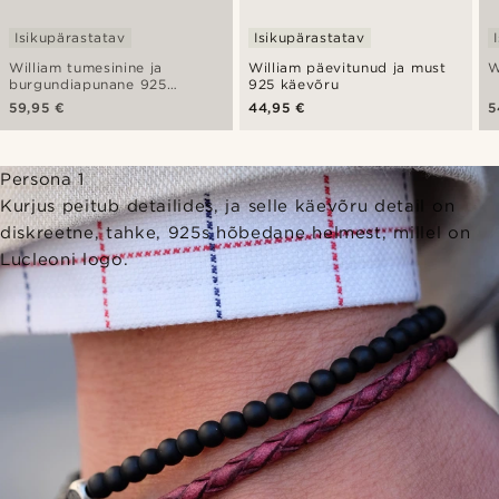
Isikupärastatav
Isikupärastatav
William tumesinine ja
William päevitunud ja must
W
burgundiapunane 925
925 käevõru
käevõru
59,95 €
44,95 €
5
Persona 1
Kurjus peitub detailides, ja selle käevõru detail on
diskreetne, tahke, 925s hõbedane helmest, millel on
Lucleoni logo.