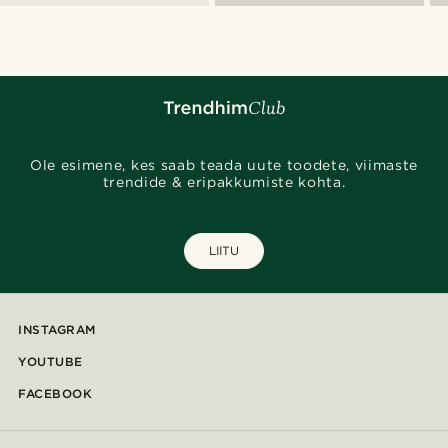
Ole esimene, kes saab teada uute toodete, viimaste
trendide & eripakkumiste kohta.
LIITU
INSTAGRAM
YOUTUBE
FACEBOOK