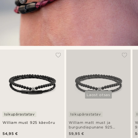
Laost otsas
Isikupärastatav
Isikupärastatav
William must 925 käevõru
William matt must ja
W
burgundiapunane 925
9
käevõru
54,95 €
59,95 €
5