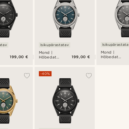
Isikupärastata
atav
Isikupärastatav
Mond |
Mond |
199,00 €
199,00 €
Hõbedatooni
e
Hõbedatooni
roostevabast
roostevabast
terasest ja
st
terasest ja
halli
sinise
-40%
meteoriidiga
ga
meteoriidiga
käekell
käekell