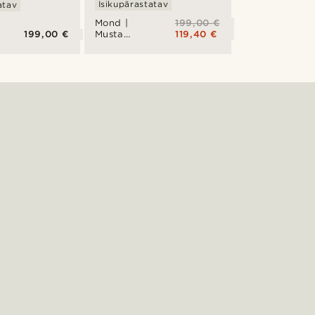
Isikupärastatav
atav
199,00 €
Mond |
199,00 €
119,40 €
Musta
roostevabast
terasest
ga
meteoriidiga
käekell