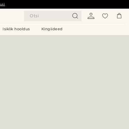
usi
Otsi
Isiklik hooldus
Kingiideed