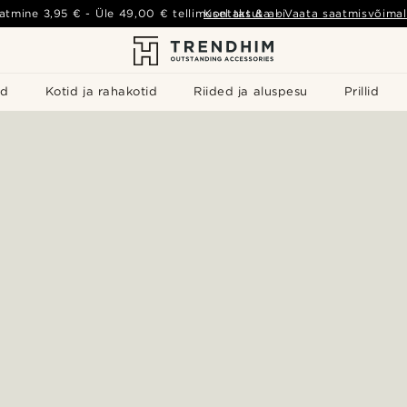
atmine
3,95 €
- Üle
49,00 €
tellimusel tasuta
Kontakt & abi
-
Vaata saatmisvõimal
id
Kotid ja rahakotid
Riided ja aluspesu
Prillid