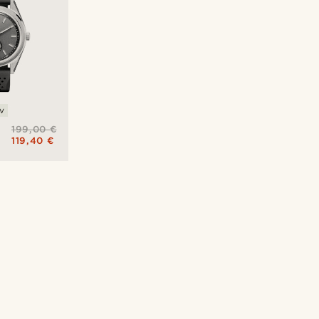
v
199,00 €
119,40 €