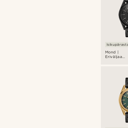
Isikupärast
Mond |
Eriväljaann
musta
roostevaba
terasest
meteoriidi
käekell