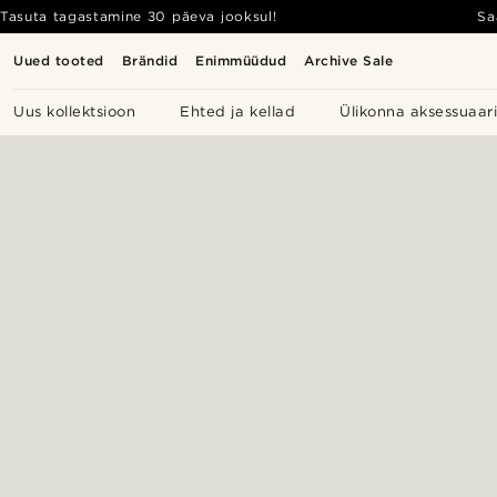
Tasuta tagastamine 30 päeva jooksul!
Sa
Uued tooted
Brändid
Enimmüüdud
Archive Sale
Uus kollektsioon
Ehted ja kellad
Ülikonna aksessuaar