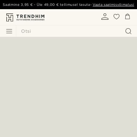
Saatmine
3,95 €
- Üle
49,00 €
tellimusel tasuta-
Vaata saatmisvõimalusi
Otsi