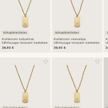
Isikupärastatav
Isikupärastatav
Kullatooni kaljukitse
Kullatooni veevalaja
K
tähtkujuga terasest kaelakee
tähtkujuga terasest kaelakee
t
39,95 €
39,95 €
3
Isikupärastatav
Isikupärastatav