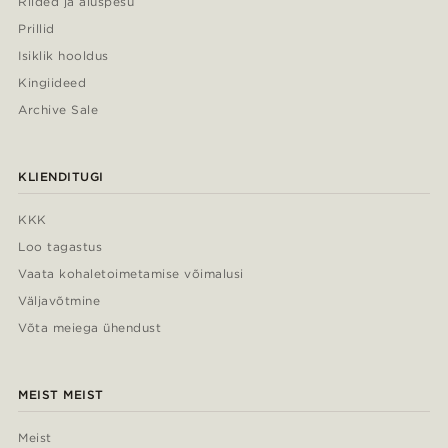
Riided ja aluspesu
Prillid
Isiklik hooldus
Kingiideed
Archive Sale
KLIENDITUGI
KKK
Loo tagastus
Vaata kohaletoimetamise võimalusi
Väljavõtmine
Võta meiega ühendust
MEIST MEIST
Meist