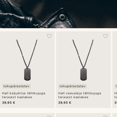
Isikupärastatav
Isikupärastatav
Hall kaljukitse tähtkujuga
Hall veevalaja tähtkujuga
H
terasest kaelakee
terasest kaelakee
t
39,95 €
39,95 €
3