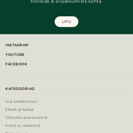
trendide & eripakkumiste kohta.
LIITU
INSTAGRAM
YOUTUBE
FACEBOOK
KATEGOORIAD
Uus kollektsioon
Ehted ja kellad
Ülikonna aksessuaarid
Kotid ja rahakotid