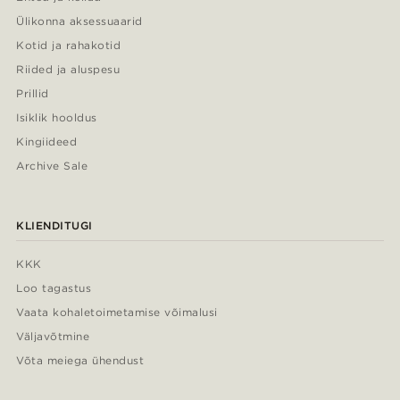
Ülikonna aksessuaarid
Kotid ja rahakotid
Riided ja aluspesu
Prillid
Isiklik hooldus
Kingiideed
Archive Sale
KLIENDITUGI
KKK
Loo tagastus
Vaata kohaletoimetamise võimalusi
Väljavõtmine
Võta meiega ühendust