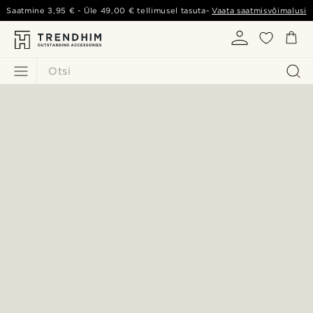
Saatmine
3,95 €
- Üle
49,00 €
tellimusel tasuta-
Vaata saatmisvõimalusi
Otsi