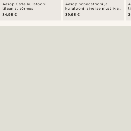
Aesop Cade kullatooni
Aesop hõbedatooni ja
A
titaanist sõrmus
kullatooni lainelise mustriga
t
titaanist sõrmus
34,95 €
39,95 €
3