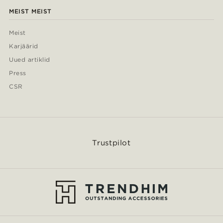
MEIST MEIST
Meist
Karjäärid
Uued artiklid
Press
CSR
Trustpilot