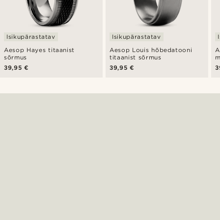
Isikupärastatav
Isikupärastatav
Aesop Hayes titaanist
Aesop Louis hõbedatooni
A
sõrmus
titaanist sõrmus
m
39,95 €
39,95 €
3