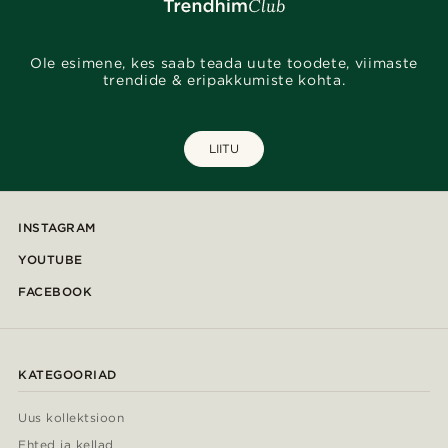
Ole esimene, kes saab teada uute toodete, viimaste
trendide & eripakkumiste kohta.
LIITU
INSTAGRAM
YOUTUBE
FACEBOOK
KATEGOORIAD
Uus kollektsioon
Ehted ja kellad