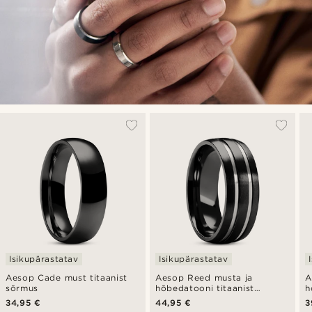
Isikupärastatav
Isikupärastatav
Aesop Cade must titaanist
Aesop Reed musta ja
A
sõrmus
hõbedatooni titaanist
h
sõrmus
s
34,95 €
44,95 €
3