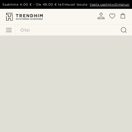
Saatmine
4,00 €
- Üle
49,00 €
tellimusel tasuta-
Vaata saatmisvõimalusi
Otsi