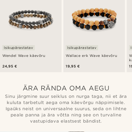
Isikupärastatav
Isikupärastatav
Wendel Wave käevõru
Wallace erk Wave käevõru
W
k
24,95 €
19,95 €
1
ÄRA RÄNDA OMA AEGU
Sinu järgmine suur seiklus on nurga taga, nii et ära
kuluta tarbetult aega oma käevõrgu näppimisele.
Igaüks neist on universaalne suurus, seda on lihtne
peale panna ja ära võtta ning see on turvaline
vastupidava elastsest bändist.