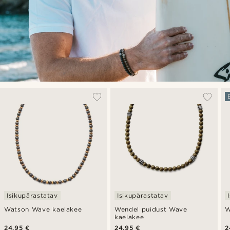
Isikupärastatav
Isikupärastatav
Watson Wave kaelakee
Wendel puidust Wave
W
kaelakee
24,95 €
24,95 €
2