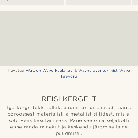
Kuvatud
Watson Wave kaelakee
&
Wayne aventuriinist Wave
käevõru
REISI KERGELT
Iga kerge tükk kollektsioonis on disainitud Taanis
poroossest materjalist ja metallist siltidest, mis ei
sobi vees kasutamiseks. Pane see oma seljakotti
enne randa minekut ja keskendu järgmise laine
püüdmisel.