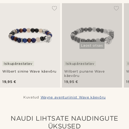
Laost otsas
Isikupärastatav
Isikupärastatav
Wilbert sinine Wave käevõru
Wilbert punane Wave
W
käevõru
19,95 €
19,95 €
1
Kuvatud
Wayne aventuriinist Wave käevõru
NAUDI LIHTSATE NAUDINGUTE
ÜKSUSED