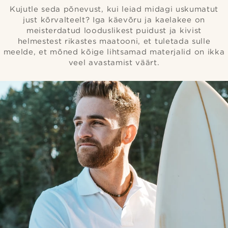
Kujutle seda põnevust, kui leiad midagi uskumatut
just kõrvalteelt? Iga käevõru ja kaelakee on
meisterdatud looduslikest puidust ja kivist
helmestest rikastes maatooni, et tuletada sulle
meelde, et mõned kõige lihtsamad materjalid on ikka
veel avastamist väärt.