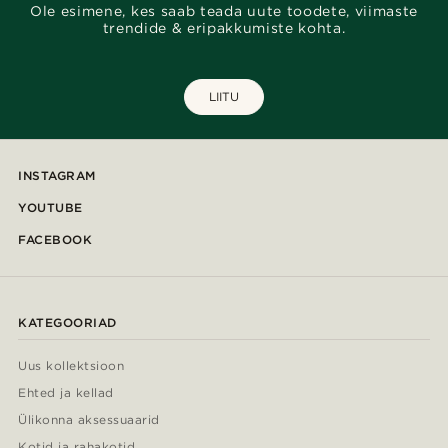
Ole esimene, kes saab teada uute toodete, viimaste
trendide & eripakkumiste kohta.
LIITU
INSTAGRAM
YOUTUBE
FACEBOOK
KATEGOORIAD
Uus kollektsioon
Ehted ja kellad
Ülikonna aksessuaarid
Kotid ja rahakotid