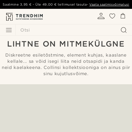
Saatmine
3,95 €
- Üle
49,00 €
tellimusel tasuta-
Vaata saatmisvõimalusi
Otsi
LIHTNE ON MITMEKÜLGNE
Diskreetne esiletõstmine, element kuhjas, kaaslane
kellale... sa võid isegi liita neid otsapidi ja kanda
neid kaelakeena. Collinsi kollektsiooniga on ainus piir
sinu kujutlusvõime.