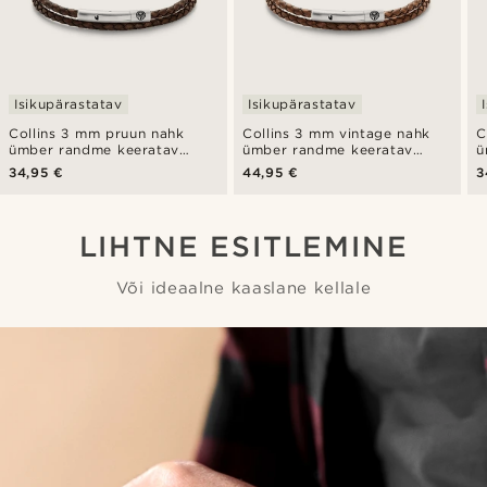
Isikupärastatav
Isikupärastatav
Collins 3 mm pruun nahk
Collins 3 mm vintage nahk
C
ümber randme keeratav
ümber randme keeratav
ü
käevõru
käevõru
k
34,95 €
44,95 €
3
LIHTNE ESITLEMINE
Või ideaalne kaaslane kellale