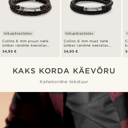
Isikupärastatav
Isikupärastatav
Collins 6 mm pruun nahk
Collins 6 mm must nahk
C
ümber randme keeratav
ümber randme keeratav
k
käevõru
käevõru
34,95 €
34,95 €
3
KAKS KORDA KÄEVÕRU
Kahekordne tekstuur