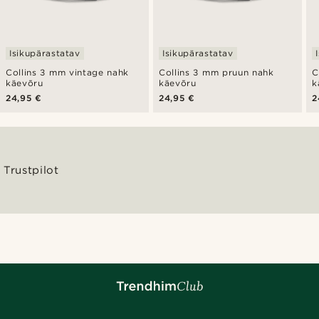
Isikupärastatav
Isikupärastatav
Collins 3 mm vintage nahk
Collins 3 mm pruun nahk
C
käevõru
käevõru
k
24,95 €
24,95 €
2
Trustpilot