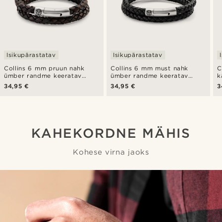
Isikupärastatav
Isikupärastatav
Collins 6 mm pruun nahk
Collins 6 mm must nahk
C
ümber randme keeratav
ümber randme keeratav
k
käevõru
käevõru
34,95 €
34,95 €
3
KAHEKORDNE MÄHIS
Kohese virna jaoks