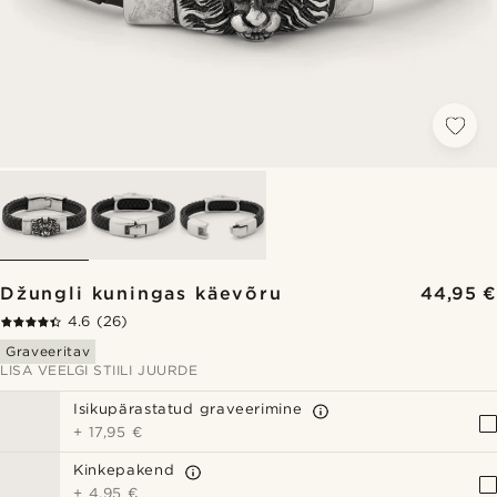
Džungli kuningas käevõru
44,95 €
4.6
(26)
Graveeritav
LISA VEELGI STIILI JUURDE
Isikupärastatud graveerimine
+
17,95 €
Kinkepakend
+
4,95 €