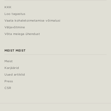
KKK
Loo tagastus
Vaata kohaletoimetamise võimalusi
Väljavõtmine
Võta meiega ühendust
MEIST MEIST
Meist
Karjäärid
Uued artiklid
Press
CSR