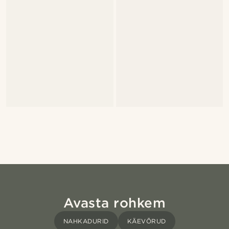
Avasta rohkem
NAHKADURID
KÄEVÕRUD