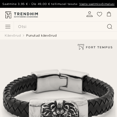
Saatmine
3,95 €
- Üle
49,00 €
tellimusel tasuta-
Vaata saatmisvõimalusi
Otsi
Käevõrud
Punutud käevõrud