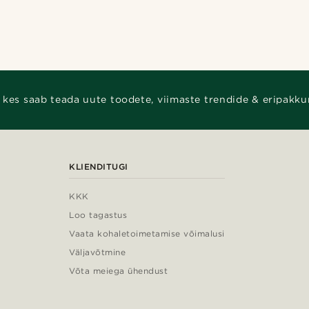
 kes saab teada uute toodete, viimaste trendide & eripakku
KLIENDITUGI
KKK
Loo tagastus
Vaata kohaletoimetamise võimalusi
Väljavõtmine
Võta meiega ühendust