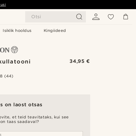
usi
Otsi
Isiklik hooldus
Kingiideed
kullatooni
34,95 €
s
.8
(44)
s on laost otsas
vite, et teid teavitataks, kui see
 on taas saadaval?
s