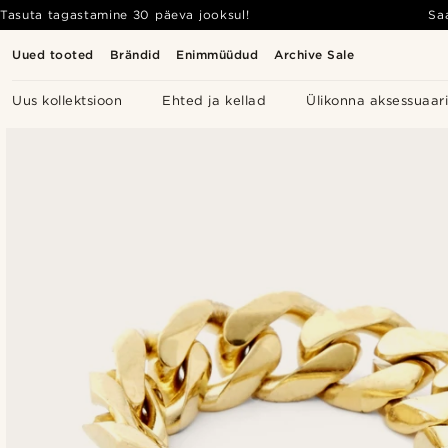
Tasuta tagastamine 30 päeva jooksul!
Sa
Uued tooted
Brändid
Enimmüüdud
Archive Sale
Uus kollektsioon
Ehted ja kellad
Ülikonna aksessuaar