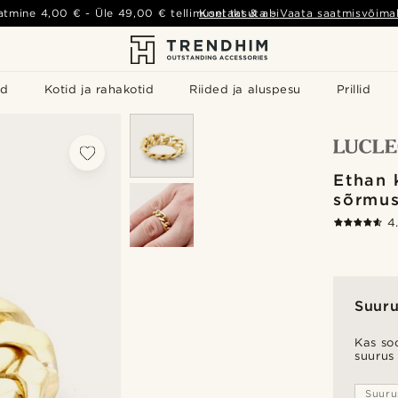
atmine
4,00 €
- Üle
49,00 €
tellimusel tasuta
Kontakt & abi
-
Vaata saatmisvõimal
id
Kotid ja rahakotid
Riided ja aluspesu
Prillid
Ethan 
sõrmu
4
Suuru
Kas soo
suurus
Suuru