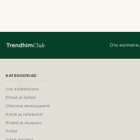
Ole esimene,
KATEGOORIAD
Uus kollektsioon
Ehted ja kellad
Ülikonna aksessuaarid
Kotid ja rahakotid
Riided ja aluspesu
Prillid
Isiklik hooldus