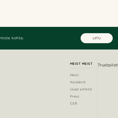
miste kohta.
LIITU
MEIST MEIST
Trustpilot
Meist
Karjäärid
Uued artiklid
Press
CSR