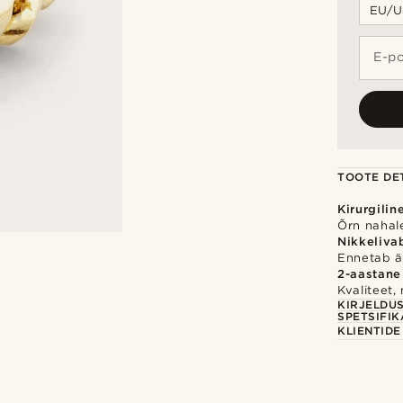
E-po
TOOTE DET
Kirurgilin
Õrn nahale
Nikkeliva
Ennetab ärr
2-aastane
Kvaliteet,
KIRJELDU
SPETSIFIK
KLIENTID