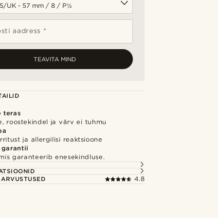
sti aadress *
TEAVITA MIND
AILID
e teras
, roostekindel ja värv ei tuhmu
ba
itust ja allergilisi reaktsioone
 garantii
 mis garanteerib enesekindluse.
S
ATSIOONID
E ARVUSTUSED
4.8