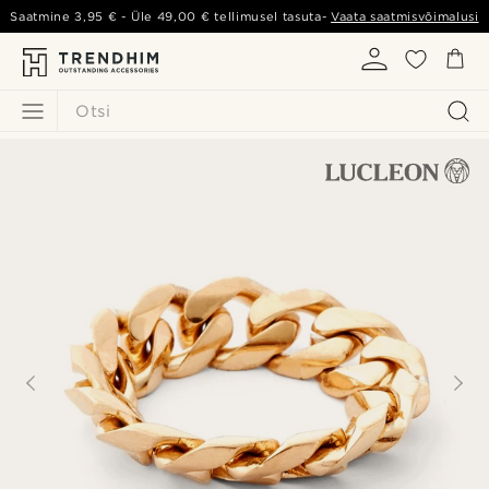
Saatmine
3,95 €
- Üle
49,00 €
tellimusel tasuta-
Vaata saatmisvõimalusi
Otsi