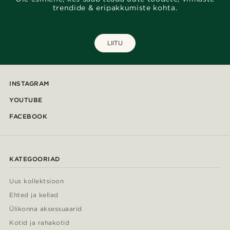
trendide & eripakkumiste kohta.
LIITU
INSTAGRAM
YOUTUBE
FACEBOOK
KATEGOORIAD
Uus kollektsioon
Ehted ja kellad
Ülikonna aksessuaarid
Kotid ja rahakotid