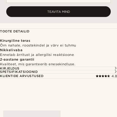
TEAVITA MIND
TOOTE DETAILID
Kirurgiline teras
Õrn nahale, roostekindel ja värv ei tuhmu
Nikkelivaba
Ennetab ärritust ja allergilisi reaktsioone
2-aastane garantii
Kvaliteet, mis garanteerib enesekindluse.
KIRJELDUS
SPETSIFIKATSIOONID
KLIENTIDE ARVUSTUSED
4.8