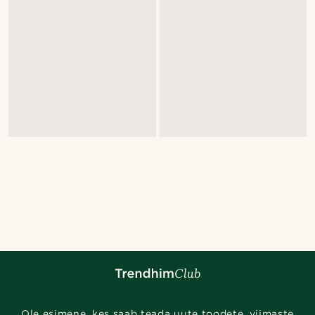
Ole esimene, kes saab teada uute toodete, viimaste