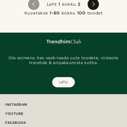
Leht
1
kokku
2
Kuvatakse
1-60
kokku
100
toodet
Ole esimene, kes saab teada uute toodete, viimaste
trendide & eripakkumiste kohta.
LIITU
INSTAGRAM
YOUTUBE
FACEBOOK