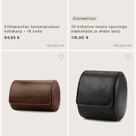
Graveeritav
Silmapaistev kastanipuidust
10-kohaline musta spooniga
kellakarp – 18 kella
käekellade ja ehete karp
94,95 €
119,00 €
TRENDHIM
TRENDHIM