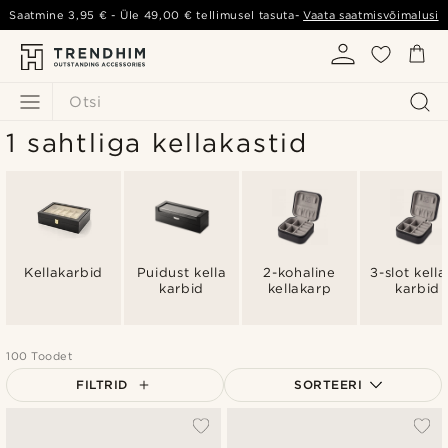
Saatmine
3,95 €
- Üle
49,00 €
tellimusel tasuta-
Vaata saatmisvõimalusi
Otsi
1 sahtliga kellakastid
Kellakarbid
Puidust kella
2-kohaline
3-slot kell
karbid
kellakarp
karbid
100 Toodet
FILTRID
SORTEERI
Populaarsed