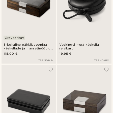
Graveeritav
8-kohaline pähklispooniga
Veekindel must käekella
käekellade ja mansetinööpide
reisikarp
karp
115,00 €
19,95 €
TRENDHIM
TRENDHIM