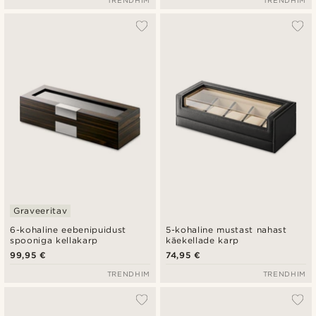
TRENDHIM
TRENDHIM
Graveeritav
6-kohaline eebenipuidust
5-kohaline mustast nahast
spooniga kellakarp
käekellade karp
99,95 €
74,95 €
TRENDHIM
TRENDHIM