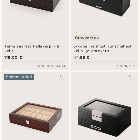
Graveeritav
Tume saarest kellakarp – 8
5-kohaline must kunstnahast
kella
kella- ja ehtekarp
119,00 €
44,95 €
WARREN ASHER
TRENDHIM
Enimmüüdud