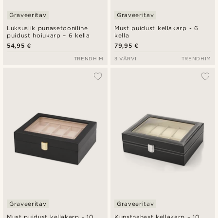
Graveeritav
Graveeritav
Luksuslik punasetooniline
Must puidust kellakarp - 6
puidust hoiukarp – 6 kella
kella
54,95 €
79,95 €
TRENDHIM
3 VÄRVI
TRENDHIM
Graveeritav
Graveeritav
Must puidust kellakarp - 10
Kunstnahast kellakarp – 10