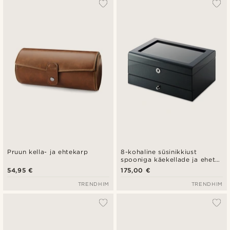
Pruun kella- ja ehtekarp
8-kohaline süsinikkiust
spooniga käekellade ja ehete
karp
54,95 €
175,00 €
TRENDHIM
TRENDHIM