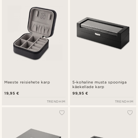
Uusim
Madala hind
Kõrgeim hind
Meeste reisiehete karp
5-kohaline musta spooniga
käekellade karp
19,95 €
99,95 €
TRENDHIM
TRENDHIM