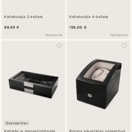
Kellahoidja 2-kellale
Kellahoidja 4-kellale
99,95 €
159,00 €
TRENDHIM
TRENDHIM
Graveeritav
Kellade ja mansetinööpide
Rotary lukustatav poleeritud