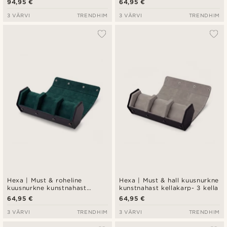
94,95 €
64,95 €
3 VÄRVI
TRENDHIM
3 VÄRVI
TRENDHIM
Hexa | Must & roheline
Hexa | Must & hall kuusnurkne
kuusnurkne kunstnahast
kunstnahast kellakarp- 3 kella
kellakarp- 3 kella
64,95 €
64,95 €
3 VÄRVI
TRENDHIM
3 VÄRVI
TRENDHIM