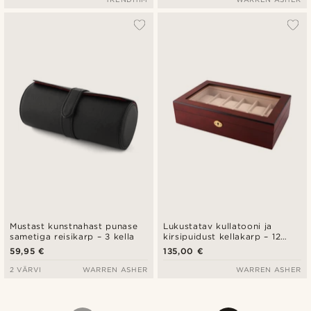
Mustast kunstnahast punase
Lukustatav kullatooni ja
sametiga reisikarp – 3 kella
kirsipuidust kellakarp – 12
kella
59,95 €
135,00 €
2 VÄRVI
WARREN ASHER
WARREN ASHER