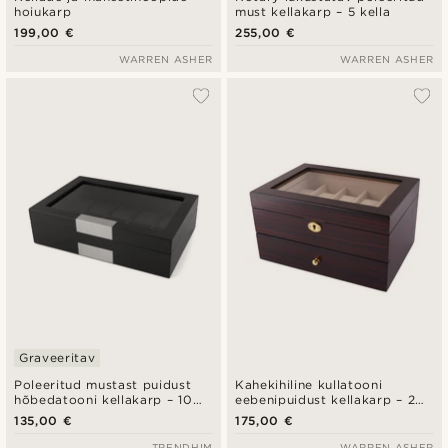
hoiukarp
must kellakarp – 5 kella
199,00 €
255,00 €
WARREN ASHER
WARREN ASHER
Graveeritav
Poleeritud mustast puidust
Kahekihiline kullatooni
hõbedatooni kellakarp – 10
eebenipuidust kellakarp – 20
kella
kella
135,00 €
175,00 €
TRENDHIM
WARREN ASHER