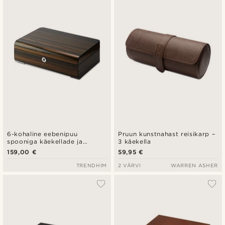
6-kohaline eebenipuu
Pruun kunstnahast reisikarp –
spooniga käekellade ja
3 käekella
mansetinööpide karp
159,00 €
59,95 €
TRENDHIM
2 VÄRVI
WARREN ASHER