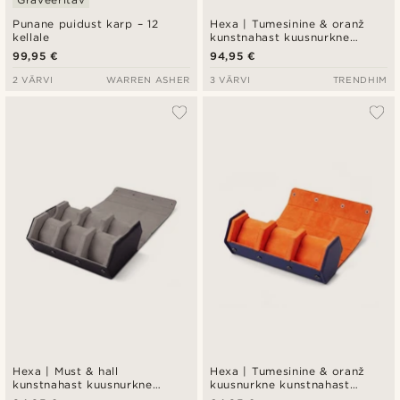
Punane puidust karp – 12
Hexa | Tumesinine & oranž
kellale
kunstnahast kuusnurkne
kellakarp - 6 kella
99,95 €
94,95 €
2 VÄRVI
WARREN ASHER
3 VÄRVI
TRENDHIM
Hexa | Must & hall
Hexa | Tumesinine & oranž
kunstnahast kuusnurkne
kuusnurkne kunstnahast
kellakarp - 6 kella
kellakarp- 3 kella