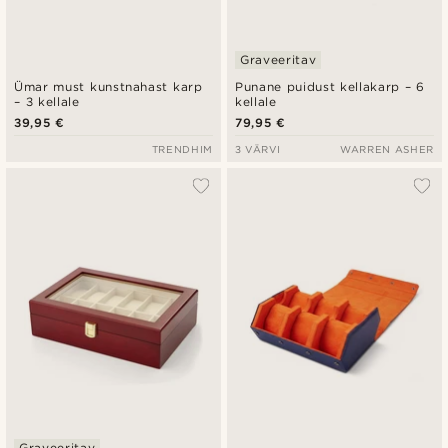
Graveeritav
Ümar must kunstnahast karp
Punane puidust kellakarp – 6
– 3 kellale
kellale
39,95 €
79,95 €
TRENDHIM
3 VÄRVI
WARREN ASHER
Graveeritav