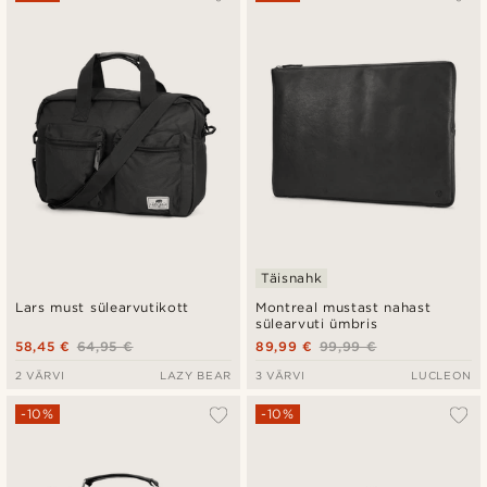
Uusim
Madala hind
Kõrgeim hind
Täisnahk
Lars must sülearvutikott
Montreal mustast nahast
sülearvuti ümbris
58,45 €
64,95 €
89,99 €
99,99 €
2 VÄRVI
LAZY BEAR
3 VÄRVI
LUCLEON
-10%
-10%