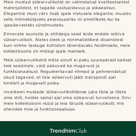
Meie mustad sülearvutikotid on valmistatud kvaliteetsetest
materjalidest, et tagada vastupidavus ja pikaealisus.
Elegantne must värv lisab igale riietusele elegantsi, muutes
selle mitmekülgseks aksessuaariks nii ametlikeks kui ka
igapäevasteks sündmusteks.
Erinevate suuruste ja stiilidega saad leida endale sobiva
sülearvutikoti. Alates sleek ja minimalistlikest disainidest
kuni mitme taskuga kottideni täiendavaks hoidmiseks, meie
kollektsioonis on midagi igale maitsele.
Meie sülearvutikotid mitte ainult ei paku suurepärast kaitset
teie seadmele, vaid pakuvad ka mugavust ja
funktsionaalsust. Reguleeritavad rihmad ja pehmendatud
sisud tagavad, et teie sülearvuti jääb transpordi ajal
kindlalt ja mugavalt paika.
Investeeri mustade sülearvutikotidesse juba täna ja tõsta
oma stiili, hoides samal ajal oma sülearvuti turvalisena. Sirvi
meie kollektsiooni nüüd ja leia täiuslik sülearvutikott, mis
ühendab moe ja funktsionaalsuse.