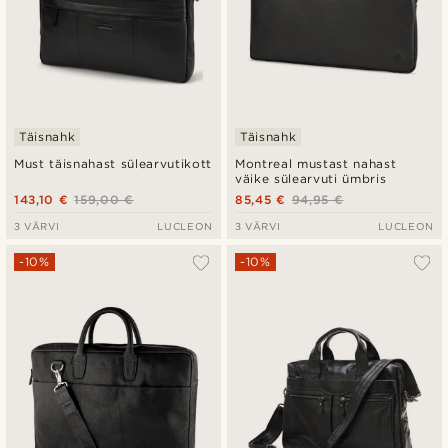
Täisnahk
Täisnahk
Must täisnahast sülearvutikott
Montreal mustast nahast
väike sülearvuti ümbris
143,10 €
159,00 €
85,45 €
94,95 €
3 VÄRVI
LUCLEON
3 VÄRVI
LUCLEON
-10%
-10%