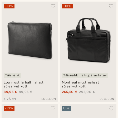
-10%
-10%
Täisnahk
Täisnahk
Isikupärastatav
Lou must ja hall nahast
Montreal must nahast
sülearvutikott
sülearvutikott
89,95 €
99,95 €
265,50 €
295,00 €
4 VÄRVI
LUCLEON
LUCLEON
-10%
Uus