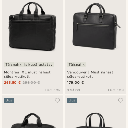
Täisnahk
Isikupärastatav
Täisnahk
Montreal XL must nahast
Vancouver | Must nahast
sülearvutikott
sülearvutikott
265,50 €
295,00 €
179,00 €
LUCLEON
3 VÄRVI
LUCLEON
Uus
Uus