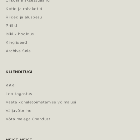
Ülikonna aksessuaarid
Kotid ja rahakotid
Riided ja aluspesu
Prillid
Isiklik hooldus
Kingiideed
Archive Sale
KLIENDITUGI
KKK
Loo tagastus
Vaata kohaletoimetamise võimalusi
Väljavõtmine
Võta meiega ühendust
MEIST MEIST