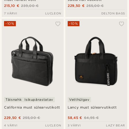
215,10 €
239,00 €
229,50 €
255,00 €
7 VÄRVI
LUCLEON
DELTON BAGS
-10%
-10%
Täisnahk
Isikupärastatav
Vetthülgav
California must sülearvutikott
Lancy must sülearvutikott
229,50 €
255,00 €
58,45 €
64,95 €
4 VÄRVI
LUCLEON
3 VÄRVI
LAZY BEAR