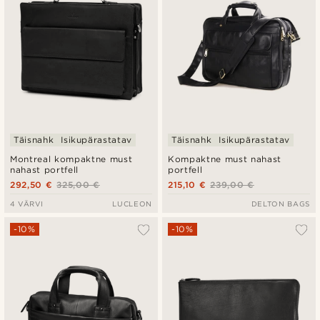
Täisnahk
Isikupärastatav
Täisnahk
Isikupärastatav
Montreal kompaktne must
Kompaktne must nahast
nahast portfell
portfell
292,50 €
325,00 €
215,10 €
239,00 €
4 VÄRVI
LUCLEON
DELTON BAGS
-10%
-10%