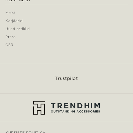
Meist
Karjäärid
Uued artiklid
Press
CSR
Trustpilot
KÜPSISTE POLIITIKA