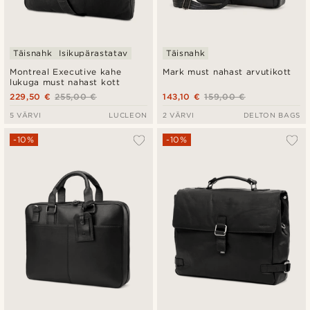
Täisnahk
Isikupärastatav
Täisnahk
Montreal Executive kahe
Mark must nahast arvutikott
lukuga must nahast kott
229,50 €
255,00 €
143,10 €
159,00 €
5 VÄRVI
LUCLEON
2 VÄRVI
DELTON BAGS
-10%
-10%