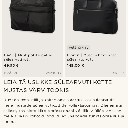
Vetthülgav
FAZE | Must polsterdatud
Fibron | Must mikrofiibrist
sülearvutikott
sülearvutikott
49,95 €
149,00 €
2 VÄRVI
WAYKINS
FAWLER
LEIA TÄIUSLIKKE SÜLEARVUTI KOTTE
MUSTAS VÄRVITOONIS
Uuenda oma stiili ja kaitse oma väärtuslikku sülearvutit
meie mustade sülearvutikottide kollektsiooniga. Olenemata
sellest, kas olete kiire professionaal või liikuv üliõpilane, on
meie sülearvutikotid loodud, et ühendada funktsionaalsus ja
mood.