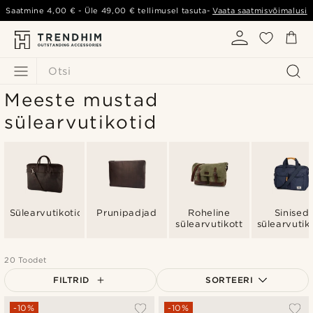
Saatmine
4,00 €
- Üle
49,00 €
tellimusel tasuta-
Vaata saatmisvõimalusi
Otsi
Meeste mustad
sülearvutikotid
Sülearvutikotid
Prunipadjad
Roheline
Sinised
sülearvutikott
sülearvutik
20 Toodet
FILTRID
SORTEERI
Populaarsed
-10%
-10%