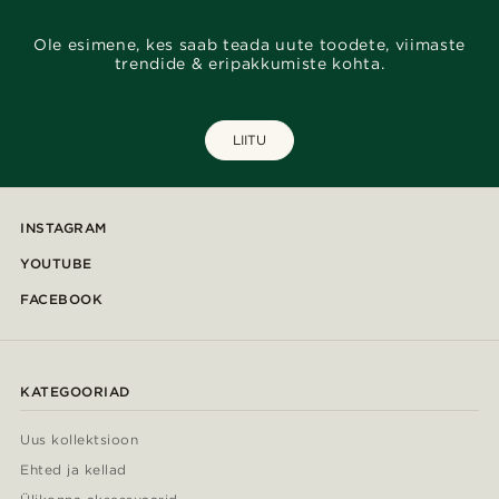
Ole esimene, kes saab teada uute toodete, viimaste
trendide & eripakkumiste kohta.
LIITU
INSTAGRAM
YOUTUBE
FACEBOOK
KATEGOORIAD
Uus kollektsioon
Ehted ja kellad