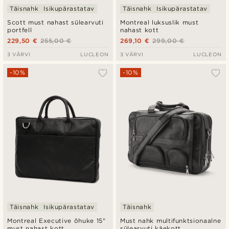
Täisnahk
Isikupärastatav
Täisnahk
Isikupärastatav
Scott must nahast sülearvuti
Montreal luksuslik must
portfell
nahast kott
229,50 €
255,00 €
269,10 €
299,00 €
3 VÄRVI
LUCLEON
3 VÄRVI
LUCLEON
-10%
-10%
Täisnahk
Isikupärastatav
Täisnahk
Montreal Executive õhuke 15"
Must nahk multifunktsionaalne
must nahast kott
sülearvuti käekott