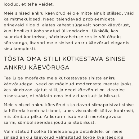
loodud, et teha väidet.
Meie sinised ankru käevõrud ei ole mitte ainult stiilsed, vaid
ka mitmekülgsed. Need täiendavad probleemideta
erinevaid riideid, alates kahest sügavalt horror-käevõrust,
kuni hoolikalt kohandatud ülikondadeni. Ükskõik, kas
suundud kontorisse, nädalavahetuse reisile või ööseks
sõpradega, lisavad meie sinised ankru käevõrud elegantsi
sinu komplekti.
TÕSTA OMA STIILI KÜTKESTAVA SINISE
ANKRU KÄEVÕRUGA
Tee julge moefakte meie kütkestavate siniste ankru
käevõrudega. Need on mõeldud modernsete meeste jaoks,
kes hindavad ajatut stiili, ja need käevõrud on ideaalne
aksessuaar, et näidata oma individuaalsust ja isiksust.
Meie sinised ankru käevõrud sisaldavad silmapaistvat sinise
ja hõbeda kombinatsiooni, luues visuaalselt köitva kontrasti,
mis tõmbab pilku. Ankurarm lisab veidi meretegevuse
sarmi, sümboliseerides jõudu ja stabiilsust.
Valmistatud hoolika tähelepanuga detailidele, on meie
sinised ankru käevõrud valmistatud kõrge kvaliteediga