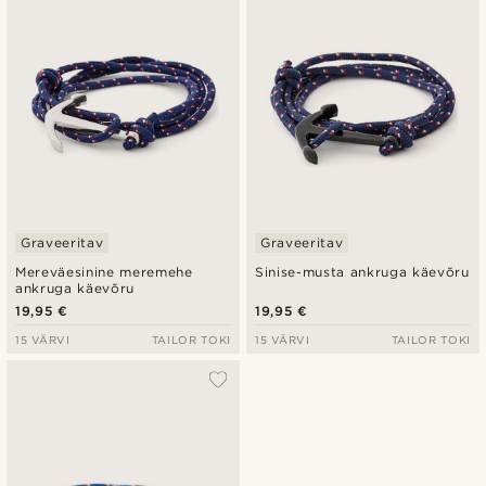
Madala hind
Kõrgeim hind
Graveeritav
Graveeritav
Mereväesinine meremehe
Sinise-musta ankruga käevõru
ankruga käevõru
19,95 €
19,95 €
15 VÄRVI
TAILOR TOKI
15 VÄRVI
TAILOR TOKI