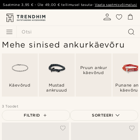
Saatmine
3,95 €
- Üle
49,00 €
tellimusel tasuta-
Vaata saatmisvõimalusi
Otsi
Mehe sinised ankurkäevõru
Pruun ankur
käevõrud
Käevõrud
Mustad
Punane an
ankruuud
käevõru
3 Toodet
FILTRID
SORTEERI
Populaarsed
Uusim