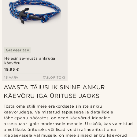
Graveeritav
Helesinise-musta ankruga
käevõru
19,95 €
15 VÄRVI
TAILOR TOKI
AVASTA TÄIUSLIK SININE ANKUR
KÄEVÕRU IGA ÜRITUSE JAOKS
Tõsta oma stiili meie erakordsete siniste ankru
käevõrudega. Valmistatud täpsusega ja detailidele
tähelepanu pöörates, on need käevõrud ideaalne
aksessuaar igale modernsele mehele. Ükskõik, kas valmistud
ametlikuks ürituseks või lisad veidi rafineeritust oma
igapäevasele välimusele, on meie sinised ankru käevõrud