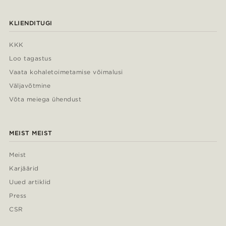
KLIENDITUGI
KKK
Loo tagastus
Vaata kohaletoimetamise võimalusi
Väljavõtmine
Võta meiega ühendust
MEIST MEIST
Meist
Karjäärid
Uued artiklid
Press
CSR