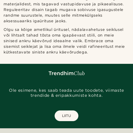
materjalidest, mis tagavad vastupidavuse ja pikaealisuse.
Reguleeritav disain tagab mugava sobivuse igasugustele
randme suurustele, muutes selle mitmekülgseks
aksessuaariks igaürituse jaoks.
Olgu sa kõige ametlikul üritusel, nädalavahetuse seiklusel
või lihtsalt tahad tõsta oma igapäevast stiili, on meie
sinised ankru käevõrud ideaalne valik. Embrace oma
sisemist seiklejat ja lisa oma ilmele veidi rafineeritust meie
kütkestavate siniste ankru käevõrudega.
Ole esimene, kes saab teada uute toodete, viimaste
trendide & eripakkumiste kohta.
LIITU