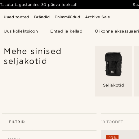
Tasuta tagastamine 30 päeva jooksul!
Sa
Uued tooted
Brändid
Enimmüüdud
Archive Sale
Uus kollektsioon
Ehted ja kellad
Ülikonna aksessuaar
Mehe sinised
seljakotid
Seljakotid
FILTRID
13 TOODET
-10%