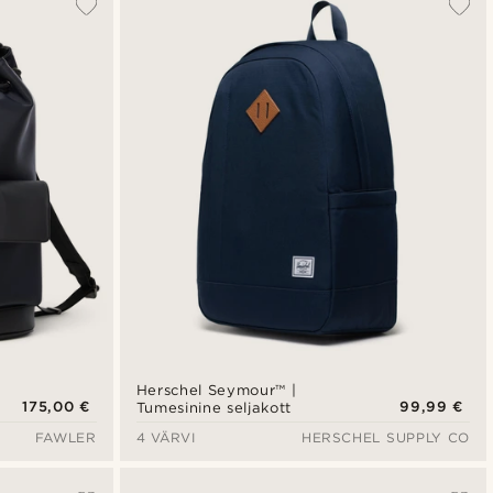
Herschel Seymour™ |
175,00 €
99,99 €
Tumesinine seljakott
FAWLER
4 VÄRVI
HERSCHEL SUPPLY CO