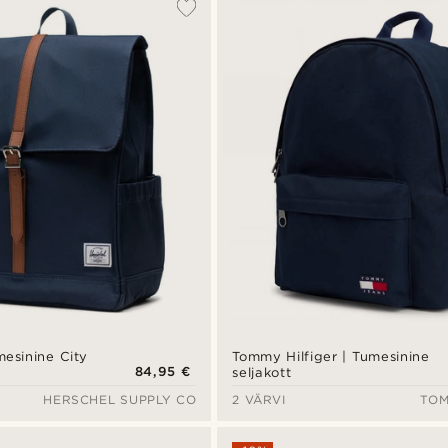
mesinine City
Tommy Hilfiger | Tumesinine
84,95 €
seljakott
HERSCHEL SUPPLY CO
2 VÄRVI
TOM