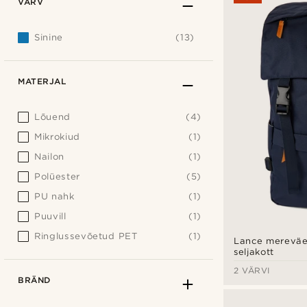
VÄRV
Sinine
(13)
MATERJAL
Lõuend
(4)
Mikrokiud
(1)
Nailon
(1)
Polüester
(5)
PU nahk
(1)
Puuvill
(1)
Ringlussevõetud PET
(1)
Lance mereväe
seljakott
2 VÄRVI
BRÄND