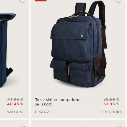
Uusim
Madala hind
Kõrgeim hind
44,95 €
59,95 €
Teksasinine kompaktne
40,45 €
53,95 €
seljakott
WAYKINS
6 VÄRVI
TRENDHIM