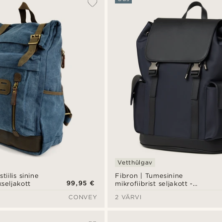
Vetthülgav
tiilis sinine
Fibron | Tumesinine
99,95 €
seljakott
mikrofiibrist seljakott -
topelt pandlaga
CONVEY
2 VÄRVI