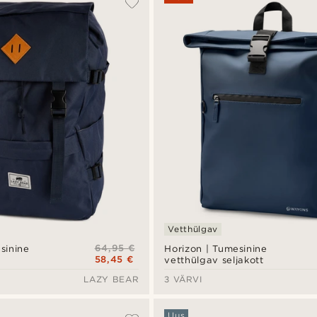
Vetthülgav
64,95 €
sinine
Horizon | Tumesinine
58,45 €
vetthülgav seljakott
LAZY BEAR
3 VÄRVI
Uus