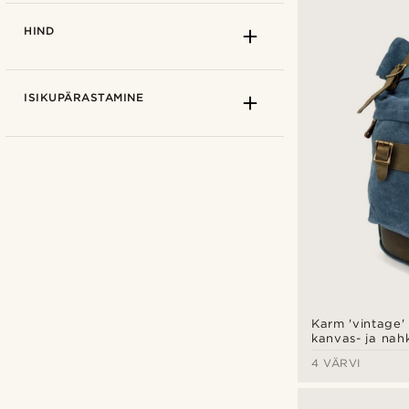
HIND
ISIKUPÄRASTAMINE
Convey
(1)
Delton Bags
(2)
Karm 'vintage' s
kanvas- ja nahk
Fawler
(1)
4 VÄRVI
Herschel Supply Co
(4)
Lazy Bear
(1)