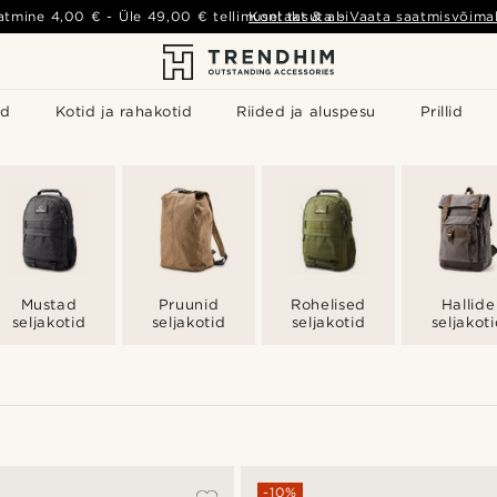
atmine
4,00 €
- Üle
49,00 €
tellimusel tasuta
Kontakt & abi
-
Vaata saatmisvõimal
id
Kotid ja rahakotid
Riided ja aluspesu
Prillid
Mustad
Pruunid
Rohelised
Hallide
seljakotid
seljakotid
seljakotid
seljakot
-10%