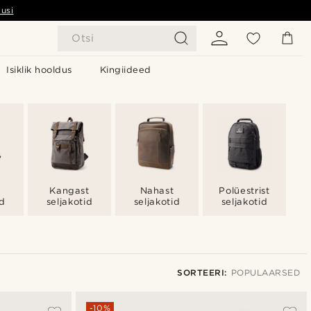
usi
Otsi
Isiklik hooldus
Kingiideed
Kangast
Nahast
Polüestrist
id
seljakotid
seljakotid
seljakotid
SORTEERI:
POPULAARSED
Populaarsed
-10%