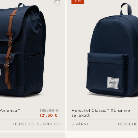
-10%
135,00 €
e America™
Herschel Classic™ XL sinine
121,50 €
seljakott
HERSCHEL SUPPLY CO
3 VÄRVI
HERSCHE