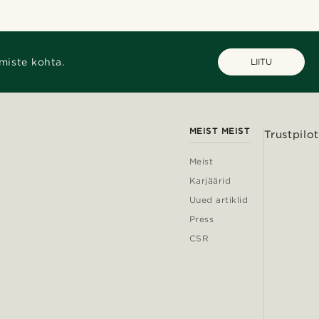
miste kohta.
LIITU
MEIST MEIST
Trustpilot
Meist
Karjäärid
Uued artiklid
Press
CSR