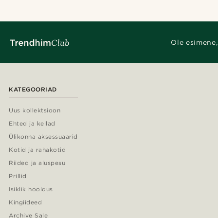
Ole esimene,
KATEGOORIAD
Uus kollektsioon
Ehted ja kellad
Ülikonna aksessuaarid
Kotid ja rahakotid
Riided ja aluspesu
Prillid
Isiklik hooldus
Kingiideed
Archive Sale