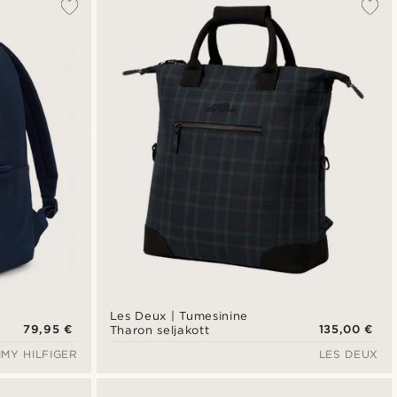
Les Deux | Tumesinine
79,95 €
135,00 €
Tharon seljakott
MY HILFIGER
LES DEUX