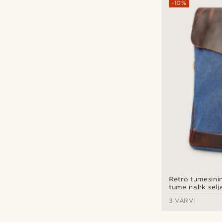
-10%
Retro tumesini
tume nahk selj
3 VÄRVI