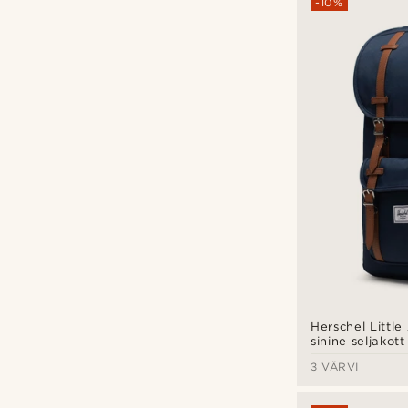
-10%
Herschel Littl
sinine seljakott
3 VÄRVI