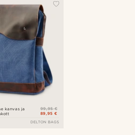
99,95 €
ne kanvas ja
89,95 €
akott
DELTON BAGS