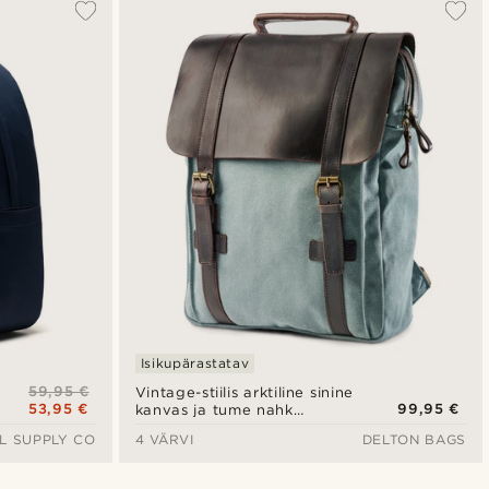
Isikupärastatav
59,95 €
Vintage-stiilis arktiline sinine
53,95 €
99,95 €
kanvas ja tume nahk
seljakott
L SUPPLY CO
4 VÄRVI
DELTON BAGS