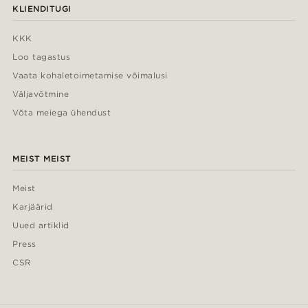
KLIENDITUGI
KKK
Loo tagastus
Vaata kohaletoimetamise võimalusi
Väljavõtmine
Võta meiega ühendust
MEIST MEIST
Meist
Karjäärid
Uued artiklid
Press
CSR