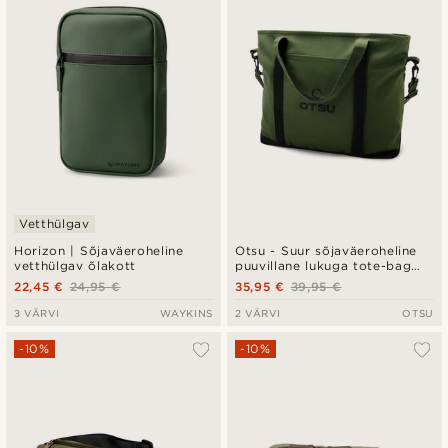
Madala hind
Kõrgeim hind
Vetthülgav
Horizon | Sõjaväeroheline
Otsu - Suur sõjaväeroheline
vetthülgav õlakott
puuvillane lukuga tote-bag
kott
22,45 €
24,95 €
35,95 €
39,95 €
3 VÄRVI
WAYKINS
2 VÄRVI
OTSU
-10%
-10%