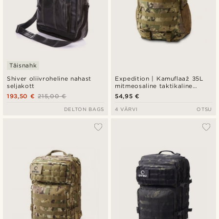
Täisnahk
Shiver oliivroheline nahast
Expedition | Kamuflaaž 35L
seljakott
mitmeosaline taktikaline
seljakott patch-paneeliga
193,50 €
215,00 €
54,95 €
DELTON BAGS
4 VÄRVI
OTSU