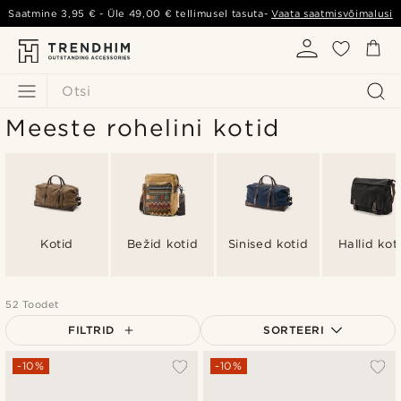
Saatmine
3,95 €
- Üle
49,00 €
tellimusel tasuta-
Vaata saatmisvõimalusi
Otsi
Meeste rohelini kotid
Kotid
Bežid kotid
Sinised kotid
Hallid kot
52 Toodet
FILTRID
SORTEERI
Populaarsed
-10%
-10%
Uusim