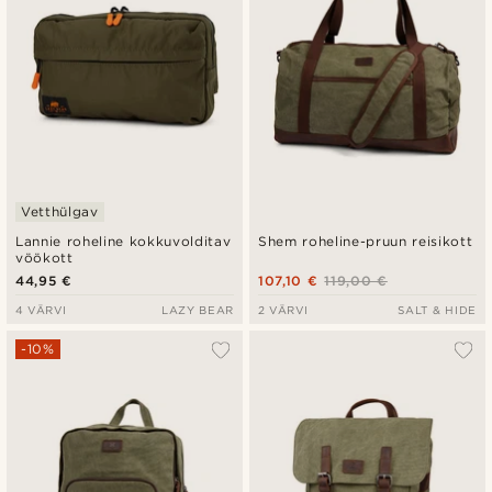
Vetthülgav
Lannie roheline kokkuvolditav
Shem roheline-pruun reisikott
vöökott
44,95 €
107,10 €
119,00 €
4 VÄRVI
LAZY BEAR
2 VÄRVI
SALT & HIDE
-10%