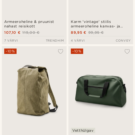
Armeeroheline & pruunist
Karm 'vintage' stiilis
nahast reisikott
armeeroheline kanvas- ja
nahkseljakott
107,10 €
119,00 €
89,95 €
99,95 €
7 VÄRVI
TRENDHIM
4 VÄRVI
CONVEY
-10%
-10%
Vetthülgav