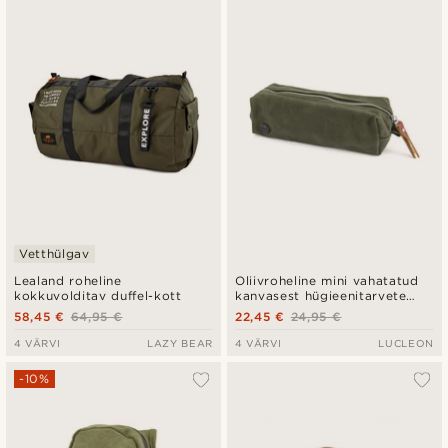
Vetthülgav
Lealand roheline
Oliivroheline mini vahatatud
kokkuvolditav duffel-kott
kanvasest hügieenitarvete
kott
58,45 €
64,95 €
22,45 €
24,95 €
4 VÄRVI
LAZY BEAR
4 VÄRVI
LUCLEON
-10%