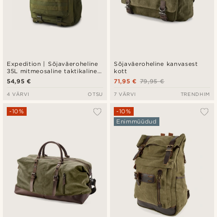
Expedition | Sõjaväeroheline
Sõjaväeroheline kanvasest
35L mitmeosaline taktikaline
kott
seljakott patch-paneeliga
54,95 €
71,95 €
79,95 €
4 VÄRVI
OTSU
7 VÄRVI
TRENDHIM
-10%
-10%
Enimmüüdud