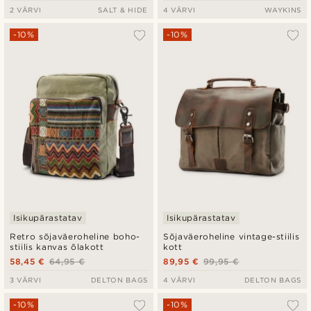
2 VÄRVI
SALT & HIDE
4 VÄRVI
WAYKINS
-10%
-10%
Isikupärastatav
Isikupärastatav
Retro sõjaväeroheline boho-
Sõjaväeroheline vintage-stiilis
stiilis kanvas õlakott
kott
58,45 €
64,95 €
89,95 €
99,95 €
3 VÄRVI
DELTON BAGS
4 VÄRVI
DELTON BAGS
-10%
-10%