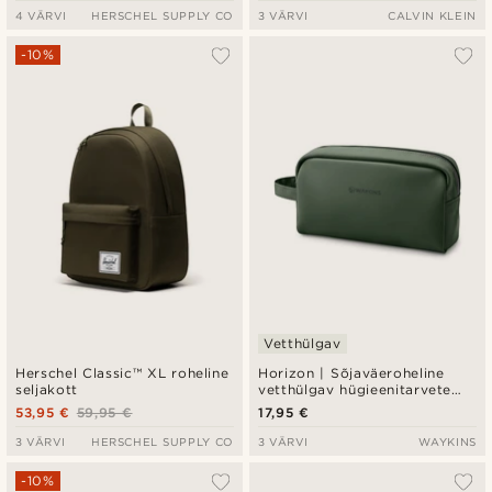
4 VÄRVI
HERSCHEL SUPPLY CO
3 VÄRVI
CALVIN KLEIN
-10%
Vetthülgav
Herschel Classic™ XL roheline
Horizon | Sõjaväeroheline
seljakott
vetthülgav hügieenitarvete
kott
53,95 €
59,95 €
17,95 €
3 VÄRVI
HERSCHEL SUPPLY CO
3 VÄRVI
WAYKINS
-10%