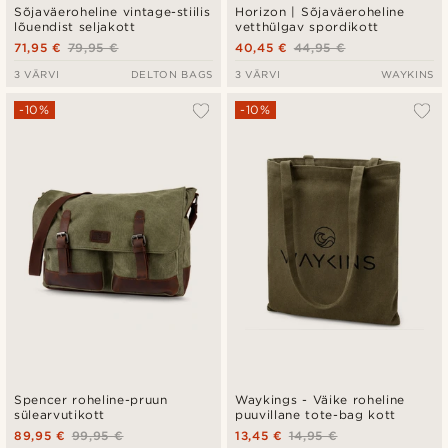
Sõjaväeroheline vintage-stiilis
Horizon | Sõjaväeroheline
lõuendist seljakott
vetthülgav spordikott
71,95 €
79,95 €
40,45 €
44,95 €
3 VÄRVI
DELTON BAGS
3 VÄRVI
WAYKINS
-10%
-10%
Spencer roheline-pruun
Waykings - Väike roheline
sülearvutikott
puuvillane tote-bag kott
89,95 €
99,95 €
13,45 €
14,95 €