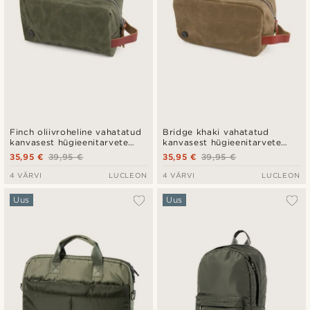
Finch oliivroheline vahatatud
Bridge khaki vahatatud
kanvasest hügieenitarvete
kanvasest hügieenitarvete
kott
kott
35,95 €
39,95 €
35,95 €
39,95 €
4 VÄRVI
LUCLEON
4 VÄRVI
LUCLEON
Uus
Uus