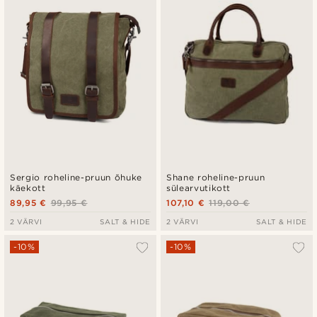
Sergio roheline-pruun õhuke
Shane roheline-pruun
käekott
sülearvutikott
89,95 €
99,95 €
107,10 €
119,00 €
2 VÄRVI
SALT & HIDE
2 VÄRVI
SALT & HIDE
-10%
-10%