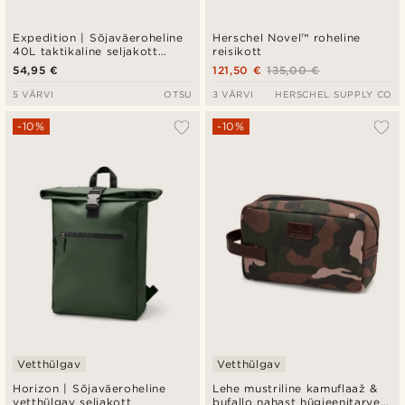
Expedition | Sõjaväeroheline
Herschel Novel™ roheline
40L taktikaline seljakott
reisikott
patch-paneeliga
54,95 €
121,50 €
135,00 €
5 VÄRVI
OTSU
3 VÄRVI
HERSCHEL SUPPLY CO
-10%
-10%
Vetthülgav
Vetthülgav
Horizon | Sõjaväeroheline
Lehe mustriline kamuflaaž &
vetthülgav seljakott
bufallo nahast hügieenitarvete