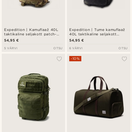
Expedition | Kamuflaaž 40L
Expedition | Tume kamuflaaž
taktikaline seljakott patch-
40L taktikaline seljakott
paneeliga
patch-paneeliga
54,95 €
54,95 €
5 VÄRVI
OTSU
6 VÄRVI
OTSU
-10%