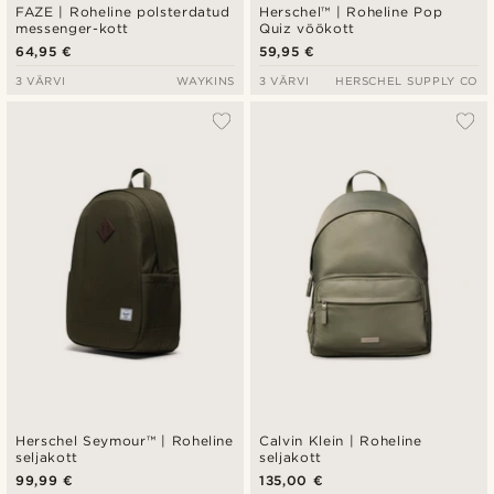
FAZE | Roheline polsterdatud
Herschel™ | Roheline Pop
messenger-kott
Quiz vöökott
64,95 €
59,95 €
3 VÄRVI
WAYKINS
3 VÄRVI
HERSCHEL SUPPLY CO
Herschel Seymour™ | Roheline
Calvin Klein | Roheline
seljakott
seljakott
99,99 €
135,00 €