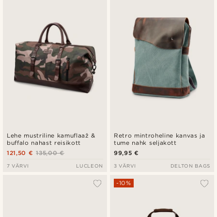
Lehe mustriline kamuflaaž &
Retro mintroheline kanvas ja
buffalo nahast reisikott
tume nahk seljakott
121,50 €
135,00 €
99,95 €
7 VÄRVI
LUCLEON
3 VÄRVI
DELTON BAGS
-10%