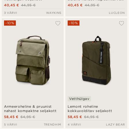
kott
40,45 €
44,95 €
40,45 €
44,95 €
3 VÄRVI
WAYKINS
LUCLEON
-10%
-10%
Vetthülgav
Armeeroheline & pruunist
Lemont roheline
nahast kompaktne seljakott
kokkuvolditav seljakott
58,45 €
64,95 €
58,45 €
64,95 €
5 VÄRVI
TRENDHIM
4 VÄRVI
LAZY BEAR