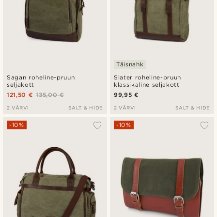
Täisnahk
Sagan roheline-pruun
Slater roheline-pruun
seljakott
klassikaline seljakott
121,50 €
135,00 €
99,95 €
2 VÄRVI
SALT & HIDE
2 VÄRVI
SALT & HIDE
-10%
-10%