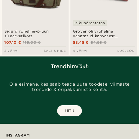
Isikupärastatav
Sigurd roheline-pruun
Grover oliivroheline
sülearvutikott
vahatatud kanvasest
lahtirullitav hügieenitarvete
107,10 €
119,00 €
58,45 €
64,95 €
kott
2 VÄRVI
SALT & HIDE
4 VÄRVI
LUCLEON
Ole esimene, kes saab teada uute toodete, viimaste
trendide & eripakkumiste kohta.
LIITU
INSTAGRAM