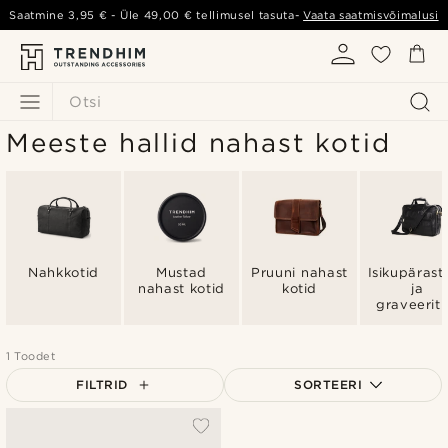
Saatmine
3,95 €
- Üle
49,00 €
tellimusel tasuta-
Vaata saatmisvõimalusi
Otsi
Meeste hallid nahast kotid
Nahkkotid
Mustad
Pruuni nahast
Isikupärast
nahast kotid
kotid
ja
graveerit
nahkraha
1 Toodet
FILTRID
SORTEERI
Populaarsed