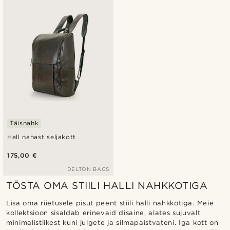
Uusim
Madala hind
Kõrgeim hind
Täisnahk
Hall nahast seljakott
175,00 €
DELTON BAGS
TÕSTA OMA STIILI HALLI NAHKKOTIGA
Lisa oma riietusele pisut peent stiili halli nahkkotiga. Meie
kollektsioon sisaldab erinevaid disaine, alates sujuvalt
minimalistlikest kuni julgete ja silmapaistvateni. Iga kott on