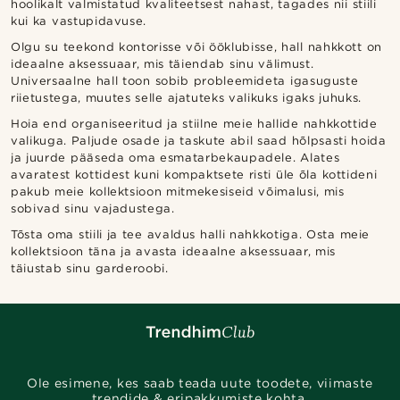
hoolikalt valmistatud kvaliteetsest nahast, tagades nii stiili
kui ka vastupidavuse.
Olgu su teekond kontorisse või ööklubisse, hall nahkkott on
ideaalne aksessuaar, mis täiendab sinu välimust.
Universaalne hall toon sobib probleemideta igasuguste
riietustega, muutes selle ajatuteks valikuks igaks juhuks.
Hoia end organiseeritud ja stiilne meie hallide nahkkottide
valikuga. Paljude osade ja taskute abil saad hõlpsasti hoida
ja juurde pääseda oma esmatarbekaupadele. Alates
avaratest kottidest kuni kompaktsete risti üle õla kottideni
pakub meie kollektsioon mitmekesiseid võimalusi, mis
sobivad sinu vajadustega.
Tõsta oma stiili ja tee avaldus halli nahkkotiga. Osta meie
kollektsioon täna ja avasta ideaalne aksessuaar, mis
täiustab sinu garderoobi.
Ole esimene, kes saab teada uute toodete, viimaste
trendide & eripakkumiste kohta.