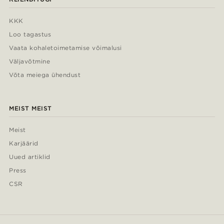
KKK
Loo tagastus
Vaata kohaletoimetamise võimalusi
Väljavõtmine
Võta meiega ühendust
MEIST MEIST
Meist
Karjäärid
Uued artiklid
Press
CSR