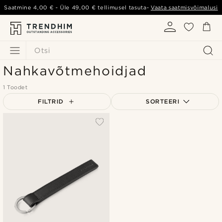
Saatmine
4,00 €
- Üle
49,00 €
tellimusel tasuta-
Vaata saatmisvõimalusi
Otsi
Nahkavõtmehoidjad
1 Toodet
FILTRID
SORTEERI
Populaarsed
Uusim
Madala hind
Kõrgeim hind