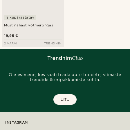
Isikupärastatav
Must nahast võtmerõngas
19,95 €
2 VÄRVI
TRENDHIM
Ole esimene, kes saab teada uute toodete, viimaste
trendide & eripakkumiste kohta.
LIITU
INSTAGRAM