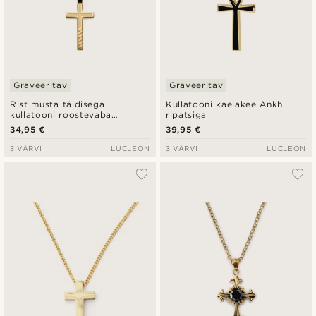
Graveeritav
Graveeritav
Rist musta täidisega
Kullatooni kaelakee Ankh
kullatooni roostevaba
ripatsiga
terasest kaelakee
34,95 €
39,95 €
3 VÄRVI
LUCLEON
3 VÄRVI
LUCLEON