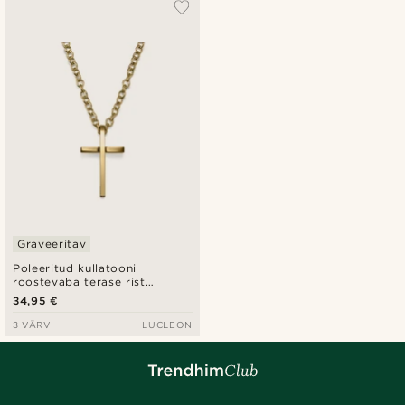
Graveeritav
Poleeritud kullatooni
roostevaba terase rist
kaelakee
34,95 €
3 VÄRVI
LUCLEON