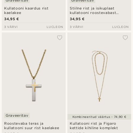
Graveeritav
Graveeritav
Kullatooni kaardus rist
Stiilne rist ja isikuplaat
kaelakee
kullatooni roostevabast
terasest kaelakee
34,95 €
34,95 €
3 VÄRVI
LUCLEON
3 VÄRVI
LUCLEON
Graveeritav
Kombineeritud väärtus - 74,90 €
Roostevaba teras ja
Kullatooni rist ja Figaro
kullatooni suur rist kaelakee
kettide kihiline komplekt