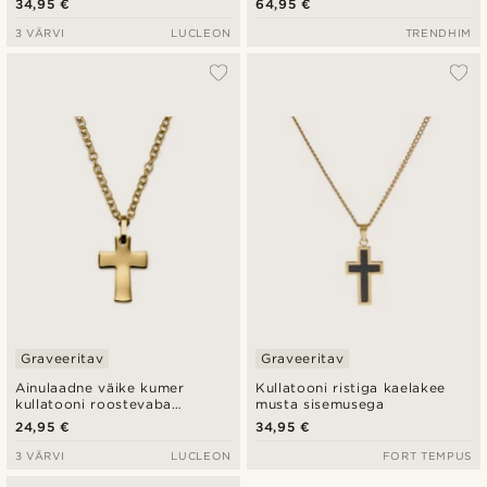
34,95 €
64,95 €
3 VÄRVI
LUCLEON
TRENDHIM
Graveeritav
Graveeritav
Ainulaadne väike kumer
Kullatooni ristiga kaelakee
kullatooni roostevaba
musta sisemusega
terasest kaelakee
24,95 €
34,95 €
3 VÄRVI
LUCLEON
FORT TEMPUS