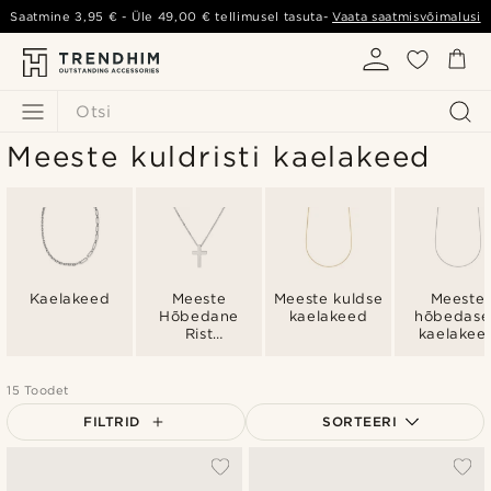
Saatmine
3,95 €
- Üle
49,00 €
tellimusel tasuta-
Vaata saatmisvõimalusi
Otsi
Meeste kuldristi kaelakeed
Kaelakeed
Meeste
Meeste kuldse
Meeste
Hõbedane
kaelakeed
hõbedas
Rist
kaelakee
Kaelakeed
15 Toodet
FILTRID
SORTEERI
Populaarsed