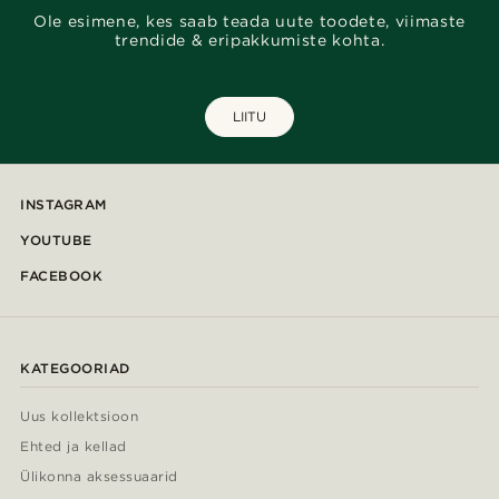
Ole esimene, kes saab teada uute toodete, viimaste
trendide & eripakkumiste kohta.
LIITU
INSTAGRAM
YOUTUBE
FACEBOOK
KATEGOORIAD
Uus kollektsioon
Ehted ja kellad
Ülikonna aksessuaarid