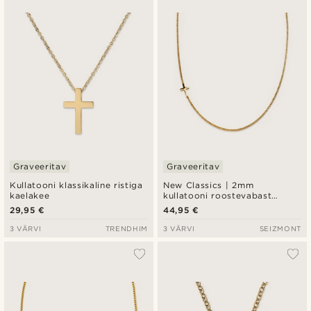
Uusim
Madala hind
Kõrgeim hind
Graveeritav
Graveeritav
Kullatooni klassikaline ristiga
New Classics | 2mm
kaelakee
kullatooni roostevabast
terasest curb-kett ristiga
29,95 €
44,95 €
kaelakee
3 VÄRVI
TRENDHIM
3 VÄRVI
SEIZMONT