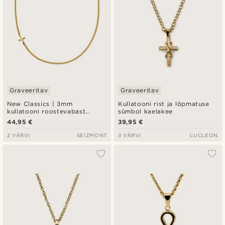
Graveeritav
Graveeritav
New Classics | 3mm
Kullatooni rist ja lõpmatuse
kullatooni roostevabast
sümbol kaelakee
terasest ümar box-kett
44,95 €
39,95 €
ristiga kaelakee
2 VÄRVI
SEIZMONT
3 VÄRVI
LUCLEON