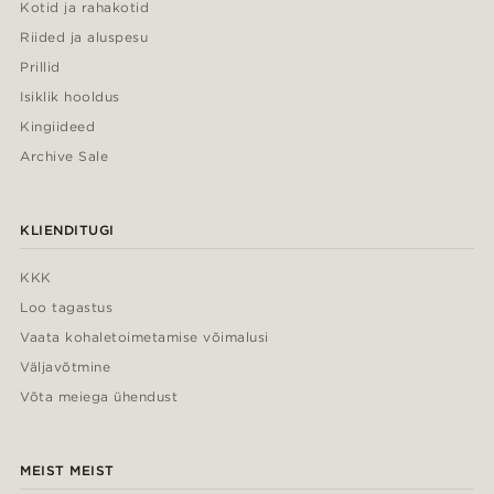
Kotid ja rahakotid
Riided ja aluspesu
Prillid
Isiklik hooldus
Kingiideed
Archive Sale
KLIENDITUGI
KKK
Loo tagastus
Vaata kohaletoimetamise võimalusi
Väljavõtmine
Võta meiega ühendust
MEIST MEIST