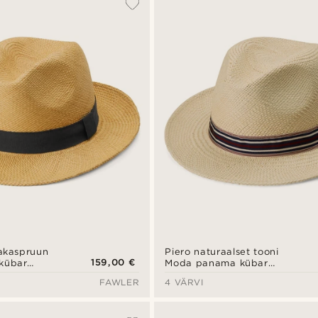
akaspruun
Piero naturaalset tooni
159,00 €
kübar
Moda panama kübar
lindiga
triibulise lindiga
FAWLER
4 VÄRVI