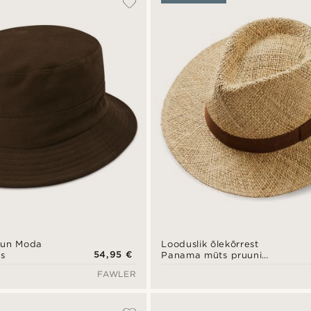
uun Moda
Looduslik õlekõrrest
54,95 €
s
Panama müts pruuni
paelaga
FAWLER