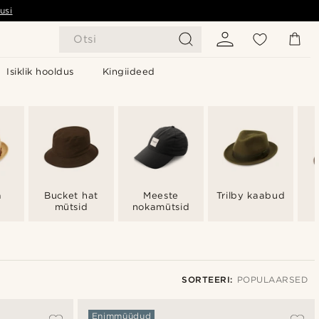
usi
Otsi
Isiklik hooldus
Kingiideed
a
Bucket hat
Meeste
Trilby kaabud
d
mütsid
nokamütsid
SORTEERI:
POPULAARSED
Populaarsed
Enimmüüdud