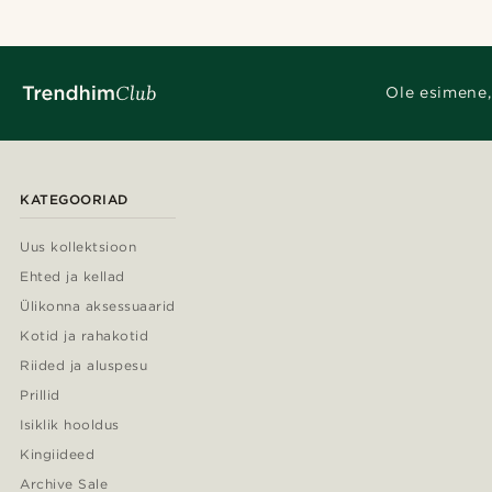
Ole esimene,
KATEGOORIAD
Uus kollektsioon
Ehted ja kellad
Ülikonna aksessuaarid
Kotid ja rahakotid
Riided ja aluspesu
Prillid
Isiklik hooldus
Kingiideed
Archive Sale