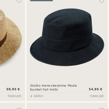
Uusim
Madala hind
Kõrgeim hind
Giotto mereväesinine Moda
59,95 €
54,95 €
bucket hat müts
FAWLER
4 VÄRVI
FAWLER