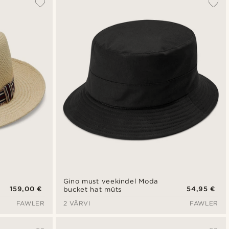
Gino must veekindel Moda
159,00 €
54,95 €
bucket hat müts
FAWLER
2 VÄRVI
FAWLER