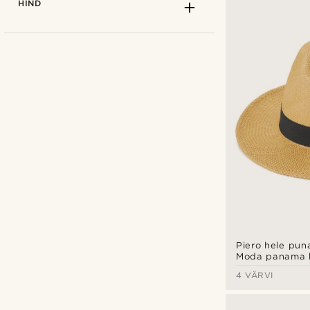
HIND
Fawler
(10)
Waykins
(2)
Piero hele pun
Moda panama 
mereväesinise 
4 VÄRVI