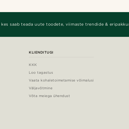
 kes saab teada uute toodete, viimaste trendide & eripakku
KLIENDITUGI
KKK
Loo tagastus
Vaata kohaletoimetamise võimalusi
Väljavõtmine
Võta meiega ühendust