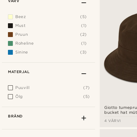
VÄRV
Beez
(5)
Must
(1)
Pruun
(2)
Roheline
(1)
Sinine
(3)
MATERJAL
Puuvill
(7)
Õlg
(5)
Giotto tumepr
bucket hat müt
BRÄND
4 VÄRVI