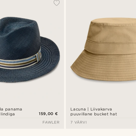
oda panama
Lacuna | Liivakarva
159,00 €
 lindiga
puuvillane bucket hat
FAWLER
7 VÄRVI