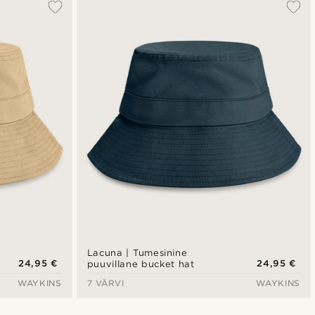
Lacuna | Tumesinine
24,95 €
24,95 €
puuvillane bucket hat
WAYKINS
7 VÄRVI
WAYKINS