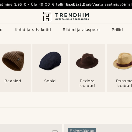
atmine
3,95 €
- Üle
49,00 €
tellimusel tasuta
Kontakt & abi
-
Vaata saatmisvõimal
id
Kotid ja rahakotid
Riided ja aluspesu
Prillid
Beanied
Sonid
Fedora
Panam
kaabud
kaabu
Enimmüüdud