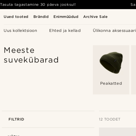
Tasuta tagastamine 30 päeva jooksul!
Sa
Uued tooted
Brändid
Enimmüüdud
Archive Sale
Uus kollektsioon
Ehted ja kellad
Ülikonna aksessuaar
Meeste
suvekübarad
Peakatted
FILTRID
12 TOODET