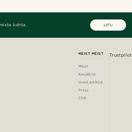
miste kohta.
LIITU
MEIST MEIST
Trustpilot
Meist
Karjäärid
Uued artiklid
Press
CSR