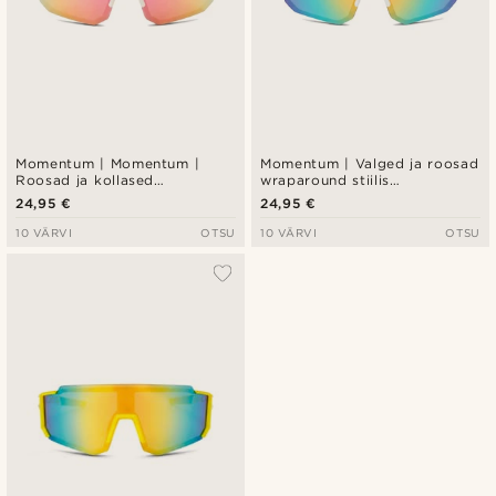
Momentum | Momentum |
Momentum | Valged ja roosad
Roosad ja kollased
wraparound stiilis
wraparound stiilis
spordipäikeseprillid
24,95 €
24,95 €
spordipäikeseprillid
10 VÄRVI
OTSU
10 VÄRVI
OTSU