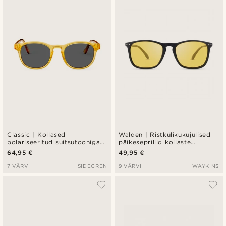
Uusim
Madala hind
Kõrgeim hind
Classic | Kollased
Walden | Ristkülikukujulised
polariseeritud suitsutooniga
päikeseprillid kollaste
päikeseprillid
klaaside ja musta raamiga
64,95 €
49,95 €
7 VÄRVI
SIDEGREN
9 VÄRVI
WAYKINS