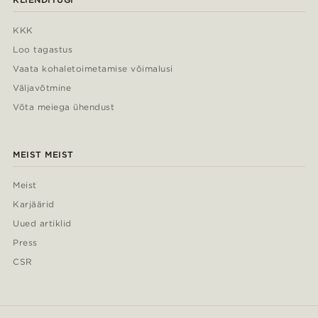
KKK
Loo tagastus
Vaata kohaletoimetamise võimalusi
Väljavõtmine
Võta meiega ühendust
MEIST MEIST
Meist
Karjäärid
Uued artiklid
Press
CSR