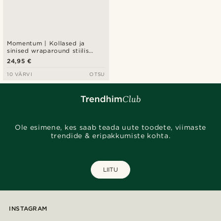
Momentum | Kollased ja
sinised wraparound stiilis
spordipäikeseprillid
24,95 €
10 VÄRVI
OTSU
Ole esimene, kes saab teada uute toodete, viimaste
trendide & eripakkumiste kohta.
LIITU
INSTAGRAM