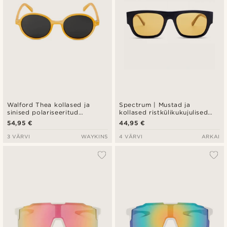
Walford Thea kollased ja
Spectrum | Mustad ja
sinised polariseeritud
kollased ristkülikukujulised
päikeseprillid
päikeseprillid
54,95 €
44,95 €
3 VÄRVI
WAYKINS
4 VÄRVI
ARKAI