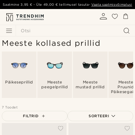
Saatmine
3,95 €
- Üle
49,00 €
tellimusel tasuta-
Vaata saatmisvõimalusi
Otsi
Meeste kollased prillid
Päikeseprillid
Meeste
Meeste
Meeste
peegelprillid
mustad prillid
Pruunid
Päikesegai
7 Toodet
FILTRID
SORTEERI
Populaarsed