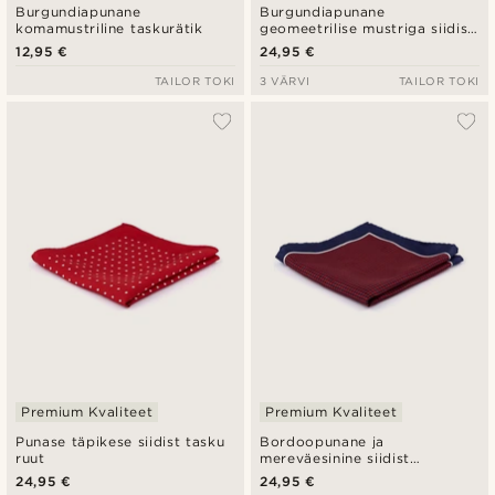
Burgundiapunane
Burgundiapunane
komamustriline taskurätik
geomeetrilise mustriga siidist
taskurätik
12,95 €
24,95 €
TAILOR TOKI
3 VÄRVI
TAILOR TOKI
Premium Kvaliteet
Premium Kvaliteet
Punase täpikese siidist tasku
Bordoopunane ja
ruut
mereväesinine siidist
taskurätik
24,95 €
24,95 €