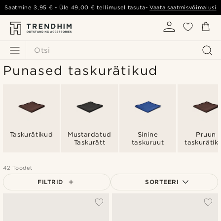
Saatmine
3,95 €
- Üle
49,00 €
tellimusel tasuta-
Vaata saatmisvõimalusi
Otsi
Punased taskurätikud
Taskurätikud
Mustardatud
Sinine
Pruun
Taskurätt
taskuruut
taskurätik
42 Toodet
FILTRID
SORTEERI
Populaarsed
Uusim