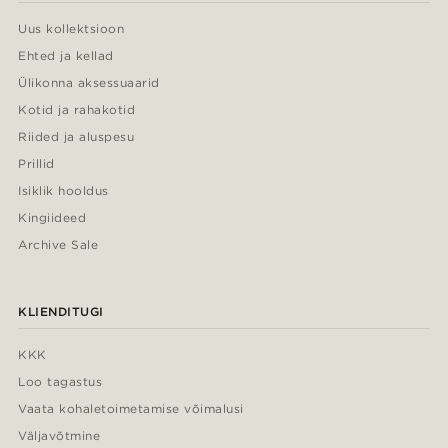
Uus kollektsioon
Ehted ja kellad
Ülikonna aksessuaarid
Kotid ja rahakotid
Riided ja aluspesu
Prillid
Isiklik hooldus
Kingiideed
Archive Sale
KLIENDITUGI
KKK
Loo tagastus
Vaata kohaletoimetamise võimalusi
Väljavõtmine