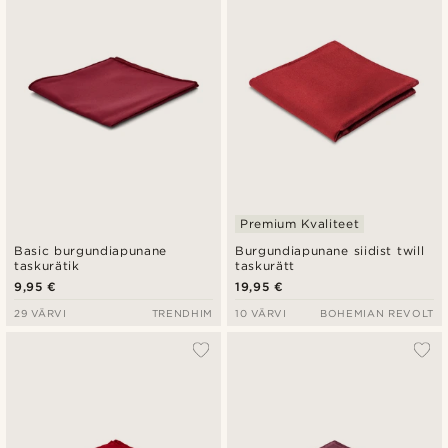
Madala hind
Kõrgeim hind
Premium Kvaliteet
Basic burgundiapunane
Burgundiapunane siidist twill
taskurätik
taskurätt
9,95 €
19,95 €
29 VÄRVI
TRENDHIM
10 VÄRVI
BOHEMIAN REVOLT