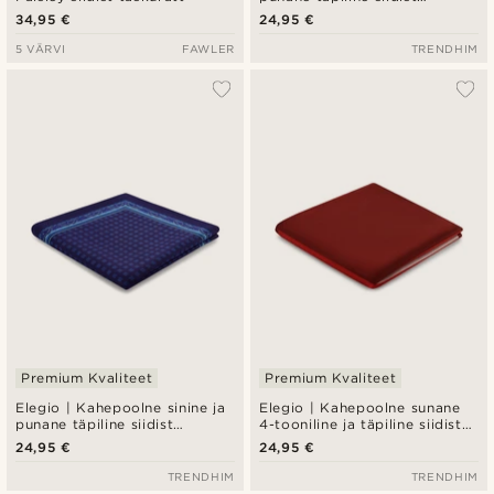
taskurätik
34,95 €
24,95 €
5 VÄRVI
FAWLER
TRENDHIM
Premium Kvaliteet
Premium Kvaliteet
Elegio | Kahepoolne sinine ja
Elegio | Kahepoolne sunane
punane täpiline siidist
4-tooniline ja täpiline siidist
taskurätik
taskurätt
24,95 €
24,95 €
TRENDHIM
TRENDHIM