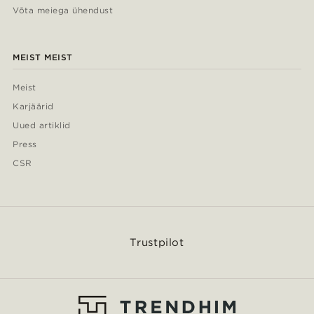
Võta meiega ühendust
MEIST MEIST
Meist
Karjäärid
Uued artiklid
Press
CSR
Trustpilot