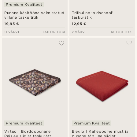
Premium Kvaliteet
Punane käsitööna valmistatud
Triibuline 'oldschool'
villane taskurätik
taskurätik
19,95 €
12,95 €
11 VÄRVI
TAILOR TOKI
2 VÄRVI
TAILOR TOKI
Premium Kvaliteet
Premium Kvaliteet
Virtuo | Bordoopunane
Elegio | Kahepoolne must ja
Paisley siidist taskurätt
punane täpiline siidist