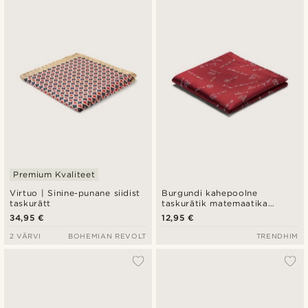
Premium Kvaliteet
Virtuo | Sinine-punane siidist
Burgundi kahepoolne
taskurätt
taskurätik matemaatika
võrranditega
34,95 €
12,95 €
2 VÄRVI
BOHEMIAN REVOLT
TRENDHIM