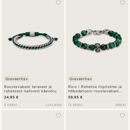
Populaarsed
Uusim
Madala hind
Kõrgeim hind
Graveeritav
Graveeritav
Roostevabast terasest ja
Rico | Rohelise tiigrisilma ja
rohelisest nailonist käevõru
hõbedatooni roostevabast
terasest koljuga käevõru
24,95 €
59,95 €
5 VÄRVI
LUCLEON
13 VÄRVI
ARKAI