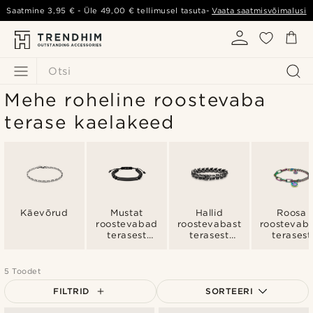
Saatmine
3,95 €
- Üle
49,00 €
tellimusel tasuta-
Vaata saatmisvõimalusi
Otsi
Mehe roheline roostevaba
terase kaelakeed
Käevõrud
Mustat
Hallid
Roosa
roostevabad
roostevabast
roostevab
terasest
terasest
terasest
käevõrud
käevõrud
käevõru
5 Toodet
FILTRID
SORTEERI