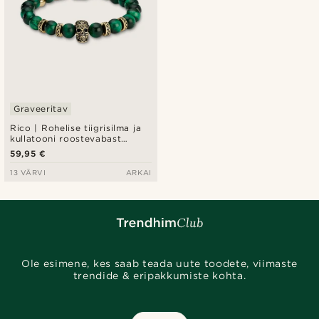
Graveeritav
Rico | Rohelise tiigrisilma ja
kullatooni roostevabast
terasest koljuga käevõru
59,95 €
13 VÄRVI
ARKAI
Ole esimene, kes saab teada uute toodete, viimaste
trendide & eripakkumiste kohta.