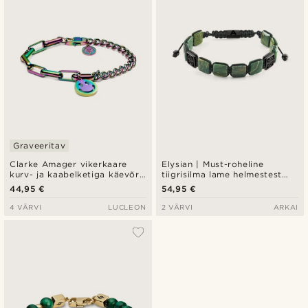
Graveeritav
Clarke Amager vikerkaare
Elysian | Must-roheline
kurv- ja kaabelketiga käevõru
tiigrisilma lame helmestest
naerunäo ripatsiga
käevõru
44,95 €
54,95 €
4 VÄRVI
LUCLEON
2 VÄRVI
ARKAI